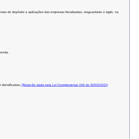
ontas de depósito e aplicações das empresas fiscalizadas, resguardado o sigilo, na
azenda.
 identificadas:
(Redação dada pela Lei Complementar 244 de 30/03/2022)