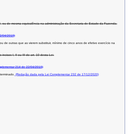
 10, ou de mesma equivalência na administração da Secretaria de Estado da Fazenda.
2/04/2019)
ou de outras que as vierem substituir, mínimo de cinco anos de efetivo exercício na
isos I, II ou III do art. 10 desta Lei.
plementar 214 de 22/04/2019)
eterminado.
(Redação dada pela Lei Complementar 232 de 17/12/2020)