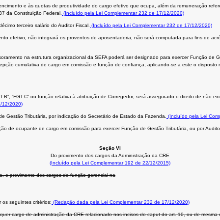
vencimento e às quotas de produtividade do cargo efetivo que ocupa, além da remuneração refer
 37 da Constituição Federal.
(Incluído pela Lei Complementar 232 de 17/12/2020)
cimo terceiro salário do Auditor Fiscal.
(Incluído pela Lei Complementar 232 de 17/12/2020)
to efetivo, não integrará os proventos de aposentadoria, não será computada para fins de acr
soramento na estrutura organizacional da SEFA poderá ser designado para exercer Função de Gest
pção cumulativa de cargo em comissão e função de confiança, aplicando-se a este o disposto na
B”, “FGT-C” ou função relativa à atribuição de Corregedor, será assegurado o direito de não exec
7/12/2020)
 Gestão Tributária, por indicação do Secretário de Estado da Fazenda.
(Incluído pela Lei Co
de ocupante de cargo em comissão para exercer Função de Gestão Tributária, ou por Auditor F
Seção VI
Do provimento dos cargos da Administração da CRE
(Incluído pela Lei Complementar 192 de 22/12/2015)
, o provimento dos cargos de função gerencial na
os seguintes critérios:
(Redação dada pela Lei Complementar 232 de 17/12/2020)
ualquer cargo de administração da CRE relacionado nos incisos do caput do art. 10, ou de mesma