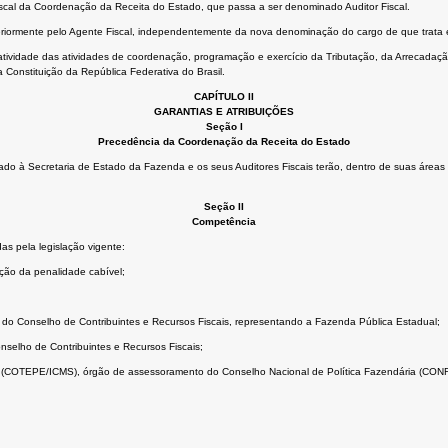
iscal da Coordenação da Receita do Estado, que passa a ser denominado Auditor Fiscal.
teriormente pelo Agente Fiscal, independentemente da nova denominação do cargo de que trata e
tividade das atividades
de coordenação, programação e exercício da Tributação, da Arrecadação
da Constituição da República Federativa do Brasil.
CAPÍTULO II
GARANTIAS E ATRIBUIÇÕES
Seção I
Precedência da Coordenação da Receita do Estado
o à Secretaria de Estado da Fazenda e os seus Auditores Fiscais terão, dentro de suas áreas d
Seção II
Competência
as pela legislação vigente:
ação da penalidade cabível;
o do Conselho de Contribuintes e Recursos Fiscais, representando a Fazenda Pública Estadual;
selho de Contribuintes e Recursos Fiscais;
(COTEPE/ICMS), órgão de assessoramento do Conselho Nacional de Política Fazendária (CONF