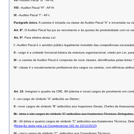
VII -
Auditor Fiscal “G” - AF-G;
VIII -
Auditor Fiscal “H” - AF-H;
IX -
Auditor Fiscal “I” - AF-I.
Parágrafo único.
A carreira é iniciada na classe de Auditor Fiscal “A” e encerrada na cla
Art. 8º.
O Auditor Fiscal faz jus ao vencimento e às quotas de produtividade com os va
Art. 9º.
Para efeitos desta Lei:
I -
Auditor Fiscal é o servidor público legalmente investido das competências necessár
II -
cargo é a unidade funcional básica da estrutura organizacional, criado por Lei, pa
III -
a carreira de Auditor Fiscal é composta de nove classes, identificadas pelas letras
IV -
classe é o escalonamento profissional dos cargos na carreira, com idênticas atrib
Art. 10.
Integram o quadro da CRE, 89 (oitenta e nove) cargos de provimento em comis
I -
um cargo de símbolo “A” atribuído ao Diretor;
II -
nove cargos de símbolo “B” atribuídos aos Inspetores Gerais, Chefes de Assessoria
III -
trinta e oito cargos de símbolo “C” atribuídos aos Assistentes Técnicos, Deleg
III -
34 (trinta e quatro) cargos de símbolo “C” atribuídos aos Assistentes Técnicos,
(Redação dada pela Lei Complementar 192 de 22/12/2015)
IV -
cinco cargos de símbolo “C”, atribuídos aos Consultores Técnicos;