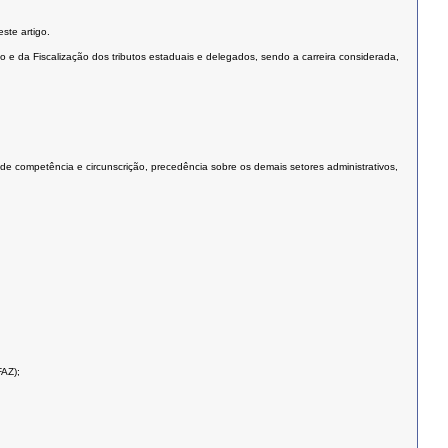
ste artigo.
 e da Fiscalização dos tributos estaduais e delegados, sendo a carreira considerada,
e competência e circunscrição, precedência sobre os demais setores administrativos,
AZ);