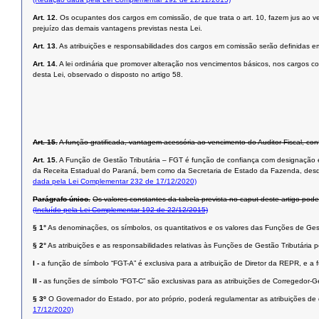
Art. 12.
Os ocupantes dos cargos em comissão, de que trata o art. 10, fazem jus ao v
prejuízo das demais vantagens previstas nesta Lei.
Art. 13.
As atribuições e responsabilidades dos cargos em comissão serão definidas e
Art. 14.
A lei ordinária que promover alteração nos vencimentos básicos, nos cargos c
desta Lei, observado o disposto no artigo 58.
Da Fun
Art. 15.
A função gratificada, vantagem acessória ao vencimento do Auditor Fiscal, co
Art. 15.
A Função de Gestão Tributária – FGT é função de confiança com designação excl
da Receita Estadual do Paraná, bem como da Secretaria de Estado da Fazenda, desde 
dada pela Lei Complementar 232 de 17/12/2020)
Parágrafo único.
Os valores constantes da tabela prevista no caput deste artigo poderã
(Incluído pela Lei Complementar 192 de 22/12/2015)
§ 1°
As denominações, os símbolos, os quantitativos e os valores das Funções de Gestã
§ 2°
As atribuições e as responsabilidades relativas às Funções de Gestão Tributári
I -
a função de símbolo “FGT-A” é exclusiva para a atribuição de Diretor da REPR, e a 
II -
as funções de símbolo “FGT-C” são exclusivas para as atribuições de Corregedor-G
§ 3º
O Governador do Estado, por ato próprio, poderá regulamentar as atribuições de q
17/12/2020)