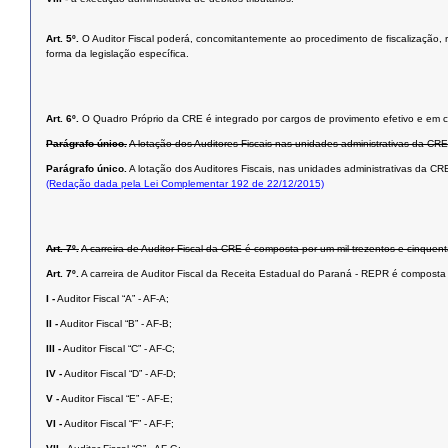
Art. 5º.
O Auditor Fiscal poderá, concomitantemente ao procedimento de fiscalização, re
forma da legislação específica.
Art. 6º.
O Quadro Próprio da CRE é integrado por cargos de provimento efetivo e em 
Parágrafo único.
A lotação dos Auditores Fiscais nas unidades administrativas da CR
Parágrafo único.
A lotação dos Auditores Fiscais, nas unidades administrativas da C
(Redação dada pela Lei Complementar 192 de 22/12/2015)
Art. 7º.
A carreira de Auditor Fiscal da CRE é composta por um mil trezentos e cinquent
Art. 7º.
A carreira de Auditor Fiscal da Receita Estadual do Paraná - REPR é composta 
I -
Auditor Fiscal “A” - AF-A;
II -
Auditor Fiscal “B” - AF-B;
III -
Auditor Fiscal “C” - AF-C;
IV -
Auditor Fiscal “D” - AF-D;
V -
Auditor Fiscal “E” - AF-E;
VI -
Auditor Fiscal “F” - AF-F;