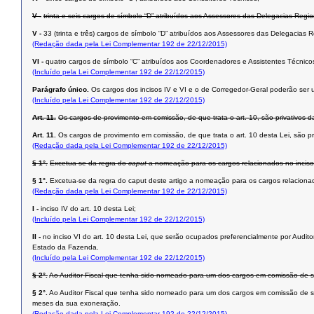
V -
trinta e seis cargos de símbolo “D” atribuídos aos Assessores das Delegacias Regi
V -
33 (trinta e três) cargos de símbolo “D” atribuídos aos Assessores das Delegacias
(Redação dada pela Lei Complementar 192 de 22/12/2015)
VI -
quatro cargos de símbolo “C” atribuídos aos Coordenadores e Assistentes Técnicos,
(Incluído pela Lei Complementar 192 de 22/12/2015)
Parágrafo único.
Os cargos dos incisos IV e VI e o de Corregedor-Geral poderão ser ut
(Incluído pela Lei Complementar 192 de 22/12/2015)
Art. 11.
Os cargos de provimento em comissão, de que trata o art. 10, são privativos da
Art. 11.
Os cargos de provimento em comissão, de que trata o art. 10 desta Lei, são priv
(Redação dada pela Lei Complementar 192 de 22/12/2015)
§ 1°.
Excetua-se da regra do
caput
a nomeação para os cargos relacionados no inciso 
§ 1°.
Excetua-se da regra do caput deste artigo a nomeação para os cargos relaciona
(Redação dada pela Lei Complementar 192 de 22/12/2015)
I -
inciso IV do art. 10 desta Lei;
(Incluído pela Lei Complementar 192 de 22/12/2015)
II -
no inciso VI do art. 10 desta Lei, que serão ocupados preferencialmente por Audito
Estado da Fazenda.
(Incluído pela Lei Complementar 192 de 22/12/2015)
§ 2°.
Ao Auditor Fiscal que tenha sido nomeado para um dos cargos em comissão de sím
§ 2°.
Ao Auditor Fiscal que tenha sido nomeado para um dos cargos em comissão de símb
meses da sua exoneração.
(Redação dada pela Lei Complementar 192 de 22/12/2015)