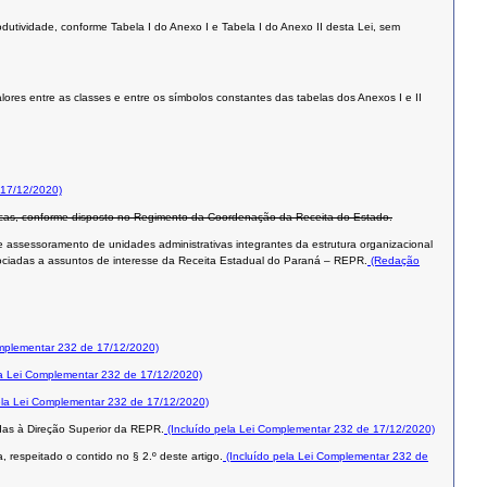
utividade, conforme Tabela I do Anexo I e Tabela I do Anexo II desta Lei, sem
ores entre as classes e entre os símbolos constantes das tabelas dos Anexos I e II
17/12/2020)
cíficas, conforme disposto no Regimento da Coordenação da Receita do Estado.
 e assessoramento de unidades administrativas integrantes da estrutura organizacional
sociadas a assuntos de interesse da Receita Estadual do Paraná – REPR.
(Redação
mplementar 232 de 17/12/2020)
la Lei Complementar 232 de 17/12/2020)
ela Lei Complementar 232 de 17/12/2020)
adas à Direção Superior da REPR.
(Incluído pela Lei Complementar 232 de 17/12/2020)
 respeitado o contido no § 2.º deste artigo.
(Incluído pela Lei Complementar 232 de