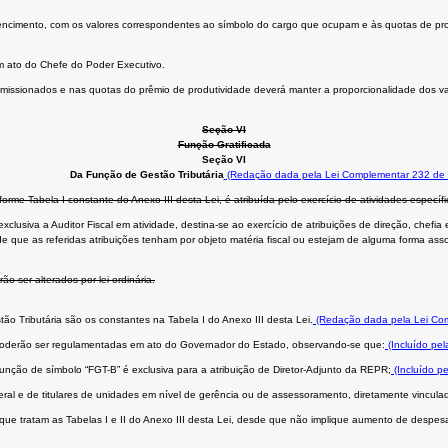
encimento, com os valores correspondentes ao símbolo do cargo que ocupam e às quotas de prod
m ato do Chefe do Poder Executivo.
omissionados e nas quotas do prêmio de produtividade deverá manter a proporcionalidade dos val
Seção VI
Função Gratificada
Seção VI
ção de Gestão Tributária
(Redação dada pela Lei Complementar 232 de 
nforme Tabela I constante do Anexo III desta Lei, é atribuída pelo exercício de atividades espe
usiva a Auditor Fiscal em atividade, destina-se ao exercício de atribuições de direção, chefia
que as referidas atribuições tenham por objeto matéria fiscal ou estejam de alguma forma as
o ser alterados por lei ordinária.
o Tributária são os constantes na Tabela I do Anexo III desta Lei.
(Redação dada pela Lei Co
a poderão ser regulamentadas em ato do Governador do Estado, observando-se que:
(Incluído pe
função de símbolo “FGT-B” é exclusiva para a atribuição de Diretor-Adjunto da REPR;
(Incluído p
eral e de titulares de unidades em nível de gerência ou de assessoramento, diretamente vincul
ue tratam as Tabelas I e II do Anexo III desta Lei, desde que não implique aumento de despesa,