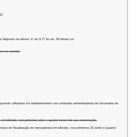
RE;
 disposto na alínea “a” do § 1º do art. 59 desta Lei.
os na carreira.
, quando utilizados em atividadesmeio nas unidades administrativas da Secretaria de
 em trânsito, nos primeiros vinte e quatro meses da sua exoneração.
os de fiscalização de mercadorias em trânsito, nos primeiros 24 (vinte e quatro)