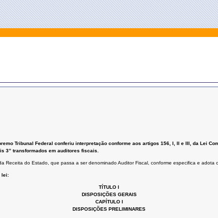
remo Tribunal Federal conferiu interpretação conforme aos artigos 156, I, II e III, da Lei Com
s 3” transformados em auditores fiscais.
da Receita do Estado, que passa a ser denominado Auditor Fiscal, conforme especifica e adota o
lei:
TÍTULO I
DISPOSIÇÕES GERAIS
CAPÍTULO I
DISPOSIÇÕES PRELIMINARES