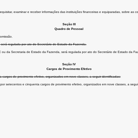
quisitar, examinar e receber informações das instituições financeiras e equiparadas, sobre as c
Seção III
Quadro de Pessoal
comissão.
E será regulada por ato do Secretário de Estado da Fazenda.
RE ou da Secretaria de Estado da Fazenda, será regulada por ato do Secretário de Estado da F
Seção IV
Cargos de Provimento Efetivo
a cargos de provimento efetivo, organizados em nove classes, a seguir identificadas:
por setecentos e cinquenta cargos de provimento efetivo, organizados em nove classes, a seguir