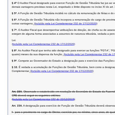
§ 4º
O Auditor Fiscal designado para exercer Função de Gestão Tributária faz jus ao 
demais vantagens previstas nesta Lei, respeitado o limite disposto no inciso XI do art.
§ 5º.
A Função de Gestão Tributária incidirá no cálculo da remuneração de férias e do dé
§ 6º.
A Função de Gestão Tributária não incorpora a remuneração do cargo de provimen
outras vantagens.
(Incluído pela Lei Complementar 232 de 17/12/2020)
§ 7º.
O Auditor Fiscal que desempenhar atribuições de direção, de chefia ou de asses
estejam de alguma forma associadas a assuntos de natureza tributária, vedada a perce
Lei.
(Incluído pela Lei Complementar 232 de 17/12/2020)
§ 8º.
Ao Auditor Fiscal que tenha sido designado para exercer as funções “FGT-A”, “FGT-
quatro) meses da sua dispensa da função.
(Incluído pela Lei Complementar 232 de 1
§ 9º.
Compete ao Governador do Estado a designação para o exercício das Funções de
§ 10.
É vedada a acumulação de Funções de Gestão Tributária, bem como a designação 
Complementar.
(Incluído pela Lei Complementar 232 de 17/12/2020)
Art. 15A.
Observado o estabelecido em resolução do Secretário de Estado da Fazenda
CRE deverá seguir os seguintes critérios:
(Incluído pela Lei Complementar 192 de 22/12/2015)
Art. 15A.
A designação para exercício de Função de Gestão Tributária deverá observar 
I -
para o provimento no cargo de Diretor, exercício por, no mínimo, cinco anos, de q