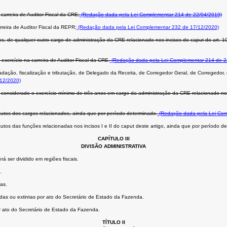
carreira de Auditor Fiscal da CRE;
(Redação dada pela Lei Complementar 214 de 22/04/2019)
rreira de Auditor Fiscal da REPR;
(Redação dada pela Lei Complementar 232 de 17/12/2020)
anos, de qualquer outro cargo de administração da CRE relacionado nos incisos do caput do art.
exercício na carreira de Auditor Fiscal da CRE.
(Redação dada pela Lei Complementar 214 de 2
cadação, fiscalização e tributação, de Delegado da Receita, de Corregedor Geral, de Corregedor, 
12/2020)
 considerado o exercício mínimo de três anos em cargo da administração da CRE relacionado nos inc
titutos dos cargos relacionados, ainda que por período determinado.
(Redação dada pela Lei Com
itutos das funções relacionadas nos incisos I e II do caput deste artigo, ainda que por período d
CAPÍTULO III
DIVISÃO ADMINISTRATIVA
rá ser dividido em regiões fiscais.
.
as.
adas ou extintas por ato do Secretário de Estado da Fazenda.
r ato do Secretário de Estado da Fazenda.
TÍTULO II