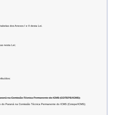
abelas dos Anexos I e II desta Lei.
tas nesta Lei;
ribuídos:
 do Paraná na Comissão Técnica Permanente do ICMS (COTEPE/ICMS);
stado do Paraná na Comissão Técnica Permanente do ICMS (Cotepe/ICMS);