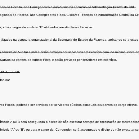
onais da Receita, aos Corregedores e aos Auxiliares Técnicos da Administração Central da CRE.
 Regionais da Receita, aos Corregedores e aos Auxiliares Técnicos da Administração Central da C
 e três cargos de símbolo “D” atribuídos aos Auxiliares Técnicos.
ilizados na estrutura organizacional da Secretaria de Estado da Fazenda, aplicando-se a estes o
 carreira de Auditor Fiscal e serão providos por servidores em exercício com, no mínimo, cinco an
ativos da carreira de Auditor Fiscal e serão providos por servidores em exercício.
IV do art. 10.
dos no:
res Fiscais, podendo ser providos por servidores públicos estaduais ocupantes de cargo efetivo
bolo A ou B será assegurado o direito de não executar serviços de fiscalização de mercadorias
olo “A” ou “B”, ou para o cargo de Corregedor, será assegurado o direito de não executar serviç