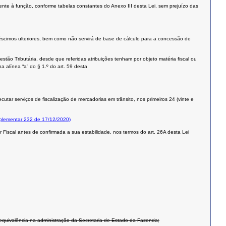
ente à função, conforme tabelas constantes do Anexo III desta Lei, sem prejuízo das
éscimos ulteriores, bem como não servirá de base de cálculo para a concessão de
ão Tributária, desde que referidas atribuições tenham por objeto matéria fiscal ou
 alínea “a” do § 1.º do art. 59 desta
utar serviços de fiscalização de mercadorias em trânsito, nos primeiros 24 (vinte e
mplementar 232 de 17/12/2020)
iscal antes de confirmada a sua estabilidade, nos termos do art. 26A desta Lei
 equivalência na administração da Secretaria de Estado da Fazenda;