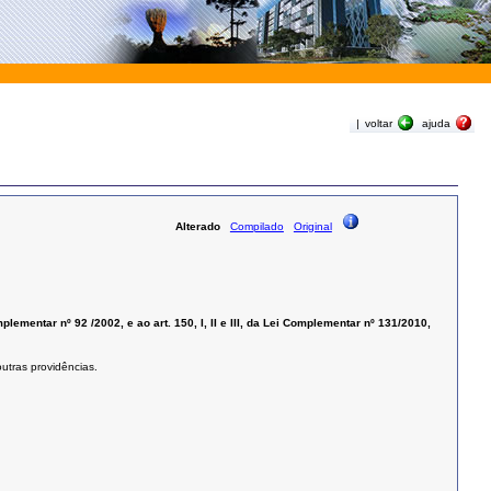
|
voltar
ajuda
Alterado
Compilado
Original
plementar nº 92 /2002, e ao art. 150, I, II e III, da Lei Complementar nº 131/2010,
utras providências.