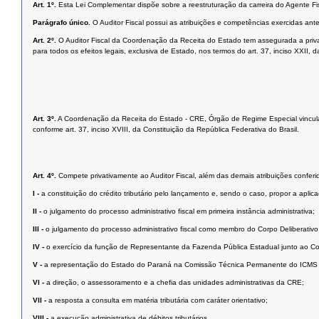
Art. 1º.
Esta Lei Complementar dispõe sobre a reestruturação da carreira do Agente F
Parágrafo único.
O Auditor Fiscal possui as atribuições e competências exercidas an
Art. 2º.
O Auditor Fiscal da Coordenação da Receita do Estado tem assegurada a priva
para todos os efeitos legais, exclusiva de Estado, nos termos do art. 37, inciso XXII, 
Art. 3º.
A Coordenação da Receita do Estado - CRE, Órgão de Regime Especial vinculad
conforme art. 37, inciso XVIII, da Constituição da República Federativa do Brasil.
Art. 4º.
Compete privativamente ao Auditor Fiscal, além das demais atribuições conferid
I -
a constituição do crédito tributário pelo lançamento e, sendo o caso, propor a aplic
II -
o julgamento do processo administrativo fiscal em primeira instância administrativa;
III -
o julgamento do processo administrativo fiscal como membro do Corpo Deliberativ
IV -
o exercício da função de Representante da Fazenda Pública Estadual junto ao Con
V -
a representação do Estado do Paraná na Comissão Técnica Permanente do ICMS 
VI -
a direção, o assessoramento e a chefia das unidades administrativas da CRE;
VII -
a resposta a consulta em matéria tributária com caráter orientativo;
VIII -
a execução administrativa de débitos tributários.