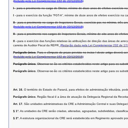
(Incluído pela Lei Complementar 192 de 22/12/2015)
I -
para o provimento no cargo de Diretor, mínimo de doze anos de efetivo exercício na 
I -
para o exercício da função “FGT-A”, mínimo de doze anos de efetivo exercício na ca
II -
para o provimento no cargo de Inspetores Gerais, exercício por, no mínimo, três 
(Incluído pela Lei Complementar 192 de 22/12/2015)
II -
para o provimento nos cargos de Inspetores Gerais, mínimo de oito anos de efetivo 
II -
para o exercício das funções relativas às atribuições de direção das áreas de arre
carreira de Auditor Fiscal da REPR.
(Redação dada pela Lei Complementar 232 de 17/
Parágrafo único.
Para o cômputo do prazo previsto no inciso I deste artigo deverá ser
(Incluído pela Lei Complementar 192 de 22/12/2015)
Parágrafo único.
Observar-se-ão os critérios estabelecidos neste artigo para os subs
Parágrafo único.
Observar-se-ão os critérios estabelecidos neste artigo para os subst
Art. 16.
O território do Estado do Paraná, para efeitos de administração tributária, pode
Parágrafo único.
Região fiscal é a área de atuação da Delegacia Regional da Receita
Art. 17.
São unidades administrativas da CRE a Administração Central e suas Delegaci
§ 1°.
As unidades da CRE serão criadas, alteradas, agrupadas, subdivididas, classific
§ 2°.
A estrutura organizacional da CRE será estabelecida em Regimento aprovado po