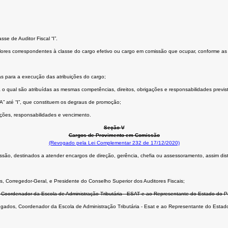
sse de Auditor Fiscal “I”.
lores correspondentes à classe do cargo efetivo ou cargo em comissão que ocupar, conforme as t
ias para a execução das atribuições do cargo;
ra o qual são atribuídas as mesmas competências, direitos, obrigações e responsabilidades previs
 “A” até “I”, que constituem os degraus de promoção;
uições, responsabilidades e vencimento.
Seção V
Cargos de Provimento em Comissão
(Revogado pela Lei Complementar 232 de 17/12/2020)
são, destinados a atender encargos de direção, gerência, chefia ou assessoramento, assim dist
s, Corregedor-Geral, e Presidente do Conselho Superior dos Auditores Fiscais;
ados, Coordenador da Escola de Administração Tributária - ESAT e ao Representante do Estado
 Delegados, Coordenador da Escola de Administração Tributária - Esat e ao Representante do E