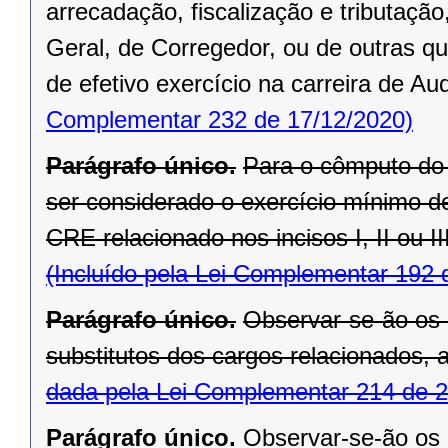
arrecadação, fiscalização e tributaçã
Geral, de Corregedor, ou de outras qu
de efetivo exercício na carreira de Au
Complementar 232 de 17/12/2020)
Parágrafo único.
Para o cômputo do p
ser considerado o exercício mínimo d
CRE relacionado nos incisos I, II ou III
(Incluído pela Lei Complementar 192 
Parágrafo único.
Observar-se-ão os c
substitutos dos cargos relacionados, 
dada pela Lei Complementar 214 de 2
Parágrafo único.
Observar-se-ão os c