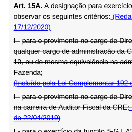
Art. 15A.
A designação para exercíci
observar os seguintes critérios:
(Redaç
17/12/2020)
I -
para o provimento no cargo de Diret
qualquer cargo de administração da C
10, ou de mesma equivalência na admi
Fazenda;
(Incluído pela Lei Complementar 192 
I -
para o provimento no cargo de Dire
na carreira de Auditor Fiscal da CRE;
de 22/04/2019)
I -
para o exercício da função “FGT-A”