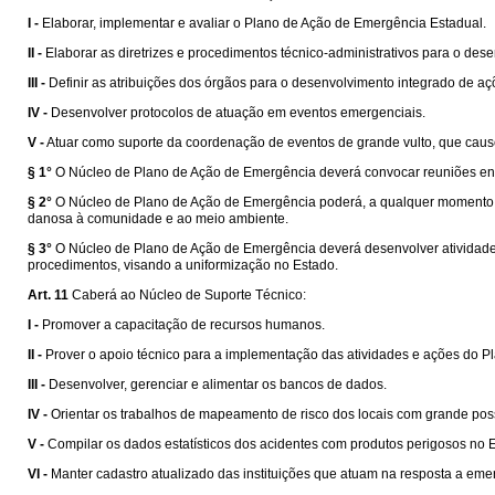
I -
Elaborar, implementar e avaliar o Plano de Ação de Emergência Estadual.
II -
Elaborar as diretrizes e procedimentos técnico-administrativos para o de
III -
Definir as atribuições dos órgãos para o desenvolvimento integrado de 
IV -
Desenvolver protocolos de atuação em eventos emergenciais.
V -
Atuar como suporte da coordenação de eventos de grande vulto, que caus
§ 1°
O Núcleo de Plano de Ação de Emergência deverá convocar reuniões ent
§ 2°
O Núcleo de Plano de Ação de Emergência poderá, a qualquer momento, c
danosa à comunidade e ao meio ambiente.
§ 3°
O Núcleo de Plano de Ação de Emergência deverá desenvolver atividades
procedimentos, visando a uniformização no Estado.
Art. 11
Caberá ao Núcleo de Suporte Técnico:
I -
Promover a capacitação de recursos humanos.
II -
Prover o apoio técnico para a implementação das atividades e ações do 
III -
Desenvolver, gerenciar e alimentar os bancos de dados.
IV -
Orientar os trabalhos de mapeamento de risco dos locais com grande pos
V -
Compilar os dados estatísticos dos acidentes com produtos perigosos no 
VI -
Manter cadastro atualizado das instituições que atuam na resposta a em