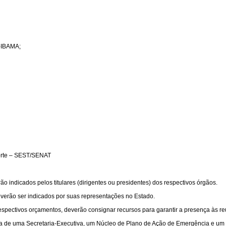
 -IBAMA;
porte – SEST/SENAT
rão indicados pelos titulares (dirigentes ou presidentes) dos respectivos órgãos.
deverão ser indicados por suas representações no Estado.
respectivos orçamentos, deverão consignar recursos para garantir a presença às r
 de uma Secretaria-Executiva, um Núcleo de Plano de Ação de Emergência e um 