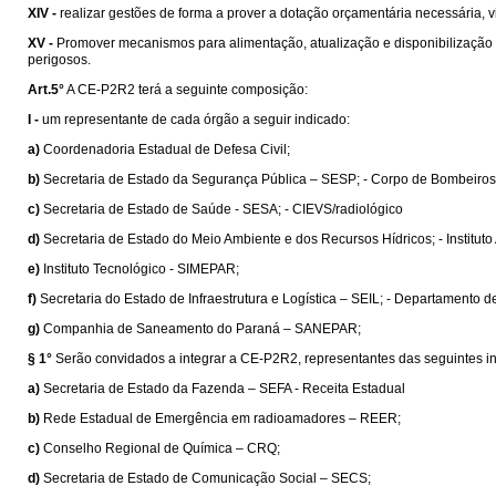
XIV -
realizar gestões de forma a prover a dotação orçamentária necessária,
XV -
Promover mecanismos para alimentação, atualização e disponibilizaçã
perigosos.
Art.5°
A CE-P2R2 terá a seguinte composição:
I -
um representante de cada órgão a seguir indicado:
a)
Coordenadoria Estadual de Defesa Civil;
b)
Secretaria de Estado da Segurança Pública – SESP; - Corpo de Bombeiros; - P
c)
Secretaria de Estado de Saúde - SESA; - CIEVS/radiológico
d)
Secretaria de Estado do Meio Ambiente e dos Recursos Hídricos; - Instituto
e)
Instituto Tecnológico - SIMEPAR;
f)
Secretaria do Estado de Infraestrutura e Logística – SEIL; - Departamento
g)
Companhia de Saneamento do Paraná – SANEPAR;
§ 1°
Serão convidados a integrar a CE-P2R2, representantes das seguintes ins
a)
Secretaria de Estado da Fazenda – SEFA - Receita Estadual
b)
Rede Estadual de Emergência em radioamadores – REER;
c)
Conselho Regional de Química – CRQ;
d)
Secretaria de Estado de Comunicação Social – SECS;