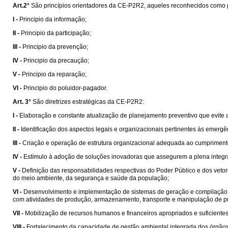
Art.2°
São princípios orientadores da CE-P2R2, aqueles reconhecidos como prin
I -
Principio da informação;
II -
Principio da participação;
III -
Principio da prevenção;
IV -
Principio da precaução;
V -
Principio da reparação;
VI -
Principio do poluidor-pagador.
Art. 3°
São diretrizes estratégicas da CE-P2R2:
I -
Elaboração e constante atualização de planejamento preventivo que evite 
II -
Identificação dos aspectos legais e organizacionais pertinentes às emerg
III -
Criação e operação de estrutura organizacional adequada ao cumpriment
IV -
Estímulo à adoção de soluções inovadoras que assegurem a plena integraç
V -
Definição das responsabilidades respectivas do Poder Público e dos vet
do meio ambiente, da segurança e saúde da população;
VI -
Desenvolvimento e implementação de sistemas de geração e compilação de
com atividades de produção, armazenamento, transporte e manipulação de pr
VII -
Mobilização de recursos humanos e financeiros apropriados e suficient
VIII -
Fortalecimento da capacidade de gestão ambiental integrada dos órgãos e