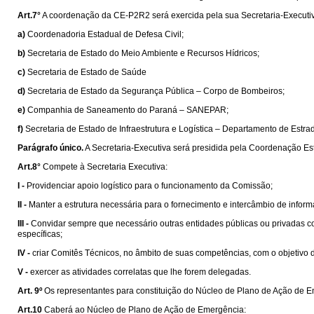
Art.7°
A coordenação da CE-P2R2 será exercida pela sua Secretaria-Executiv
a)
Coordenadoria Estadual de Defesa Civil;
b)
Secretaria de Estado do Meio Ambiente e Recursos Hídricos;
c)
Secretaria de Estado de Saúde
d)
Secretaria de Estado da Segurança Pública – Corpo de Bombeiros;
e)
Companhia de Saneamento do Paraná – SANEPAR;
f)
Secretaria de Estado de Infraestrutura e Logística – Departamento de Est
Parágrafo único.
A Secretaria-Executiva será presidida pela Coordenação Est
Art.8°
Compete à Secretaria Executiva:
I -
Providenciar apoio logístico para o funcionamento da Comissão;
II -
Manter a estrutura necessária para o fornecimento e intercâmbio de info
III -
Convidar sempre que necessário outras entidades públicas ou privadas co
específicas;
IV -
criar Comitês Técnicos, no âmbito de suas competências, com o objetivo
V -
exercer as atividades correlatas que lhe forem delegadas.
Art. 9º
Os representantes para constituição do Núcleo de Plano de Ação de 
Art.10
Caberá ao Núcleo de Plano de Ação de Emergência: