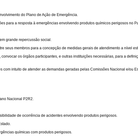
senvolvimento do Plano de Ação de Emergência.
ações para a resposta à emergências envolvendo produtos químicos perigosos no P
em grande repercussão social.
re seus membros para a concepção de medidas gerais de atendimento a nível est
onvocar os órgãos participantes, e outras instituições necessárias, para a defi
 com intuito de atender as demandas geradas pelas Comissões Nacional e/ou Estad
Plano Nacional P2R2.
sibilidade de ocorrência de acidentes envolvendo produtos perigosos.
Estado.
ergências químicas com produtos perigosos.