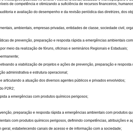
veis de competência e otimizando a suficiência de recursos financeiros, humanos 
ditoria e avaliação do desempenho e da revisão periódica das diretrizes, dos obj
namentais, ambientais, empresas privadas, entidades de classe, sociedade civil, 
ticas de prevenção, preparação e resposta rápida a emergências ambientais com
or meio da realização de fóruns, oficinas e seminários Regionais e Estaduais;
permanente;
etivando a viabilização de projetos e ações de prevenção, preparação e resposta
ão administrativa e estrutura operacional;
e articulando a atuação dos diversos agentes públicos e privados envolvidos;
 do P2R2;
ápida a emergências com produtos químicos perigosos;
evenção, preparação e resposta rápida a emergências ambientais com produtos qu
ntais com produtos químicos perigosos, definindo competências, atribuições e a
 geral, estabelecendo canais de acesso e de informação com a sociedade;