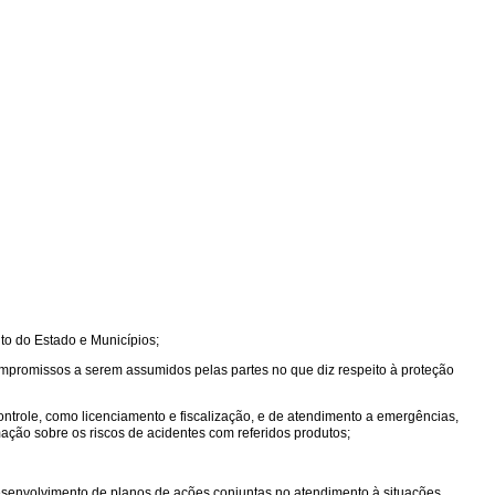
to do Estado e Municípios;
mpromissos a serem assumidos pelas partes no que diz respeito à proteção
trole, como licenciamento e fiscalização, e de atendimento a emergências,
ão sobre os riscos de acidentes com referidos produtos;
 desenvolvimento de planos de ações conjuntas no atendimento à situações