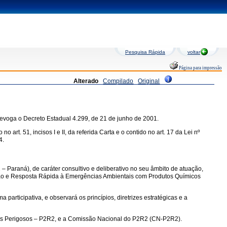
Pesquisa Rápida
voltar
Página para impressão
Alterado
Compilado
Original
evoga o Decreto Estadual 4.299, de 21 de junho de 2001.
. 51, incisos I e II, da referida Carta e o contido no art. 17 da Lei nº
4.
araná), de caráter consultivo e deliberativo no seu âmbito de atuação,
ção e Resposta Rápida à Emergências Ambientais com Produtos Químicos
participativa, e observará os princípios, diretrizes estratégicas e a
s Perigosos – P2R2, e a Comissão Nacional do P2R2 (CN-P2R2).