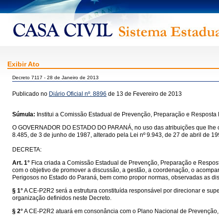
Exibir Ato
Decreto 7117 - 28 de Janeiro de 2013
Publicado no
Diário Oficial nº. 8896
de 13 de Fevereiro de 2013
Súmula:
Institui a Comissão Estadual de Prevenção, Preparação e Resposta
O GOVERNADOR DO ESTADO DO PARANÁ, no uso das atribuições que lhe confere o a
8.485, de 3 de junho de 1987, alterado pela Lei nº 9.943, de 27 de abril de 199
DECRETA:
Art. 1°
Fica criada a Comissão Estadual de Prevenção, Preparação e Respost
com o objetivo de promover a discussão, a gestão, a coordenação, o acomp
Perigosos no Estado do Paraná, bem como propor normas, observadas as disp
§ 1°
A CE-P2R2 será a estrutura constituída responsável por direcionar e super
organização definidos neste Decreto.
§ 2°
A CE-P2R2 atuará em consonância com o Plano Nacional de Prevenção,