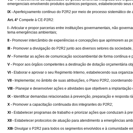
emergenciais envolvendo produtos químicos perigosos, estabelecendo seus ní
IX -
Aperfeiçoamento contínuo do P2R2 por meio de processo sistemático de au
Art. 4°
Compete à CE-P2R2:
I -
Articular e propor parcerias entre instituições governamentais, não gover
tema emergências ambientais;
II -
Promover intercâmbio de experiências e concepções que aprimorem as prá
III -
Promover a divulgação do P2R2 junto aos diversos setores da sociedade, p
IV -
Fomentar as ações de comunicação socioambiental de forma contínua e 
V -
Propor aos órgãos competentes a destinação de dotação orçamentária obj
VI -
Elaborar e aprovar o seu Regimento Interno, estabelecendo sua organizaç
VII -
Implementar, no âmbito de suas atribuições, o Plano P2R2, coordenando 
VIII -
Planejar e desenvolver ações e atividades que objetivem a implantação
IX -
Identificar demandas relacionadas à prevenção, preparação e resposta r
X -
Promover a capacitação continuada dos integrantes do P2R2;
XI -
Estabelecer programas de trabalho e priorizar ações que conduzam à pr
XII -
Estabelecer protocolos de atuação para atendimento a emergências ambie
XIII-
Divulgar o P2R2 para todos os segmentos envolvidos e à comunidade em