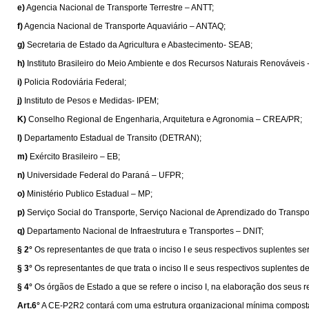
e)
Agencia Nacional de Transporte Terrestre – ANTT;
f)
Agencia Nacional de Transporte Aquaviário – ANTAQ;
g)
Secretaria de Estado da Agricultura e Abastecimento- SEAB;
h)
Instituto Brasileiro do Meio Ambiente e dos Recursos Naturais Renováveis
i)
Policia Rodoviária Federal;
j)
Instituto de Pesos e Medidas- IPEM;
K)
Conselho Regional de Engenharia, Arquitetura e Agronomia – CREA/PR;
l)
Departamento Estadual de Transito (DETRAN);
m)
Exército Brasileiro – EB;
n)
Universidade Federal do Paraná – UFPR;
o)
Ministério Publico Estadual – MP;
p)
Serviço Social do Transporte, Serviço Nacional de Aprendizado do Trans
q)
Departamento Nacional de Infraestrutura e Transportes – DNIT;
§ 2°
Os representantes de que trata o inciso I e seus respectivos suplentes se
§ 3°
Os representantes de que trata o inciso II e seus respectivos suplentes 
§ 4°
Os órgãos de Estado a que se refere o inciso I, na elaboração dos seus 
Art.6°
A CE-P2R2 contará com uma estrutura organizacional mínima composta