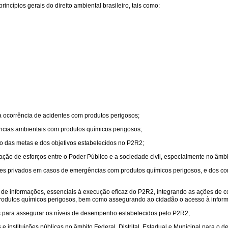
cípios gerais do direito ambiental brasileiro, tais como:
a ocorrência de acidentes com produtos perigosos;
ências ambientais com produtos químicos perigosos;
o das metas e dos objetivos estabelecidos no P2R2;
ão de esforços entre o Poder Público e a sociedade civil, especialmente no âmbi
ores privados em casos de emergências com produtos químicos perigosos, e dos co
 informações, essenciais à execução eficaz do P2R2, integrando as ações de con
odutos químicos perigosos, bem como assegurando ao cidadão o acesso à informaç
es para assegurar os níveis de desempenho estabelecidos pelo P2R2;
 instituições públicas no âmbito Federal, Distrital, Estadual e Municipal,para o