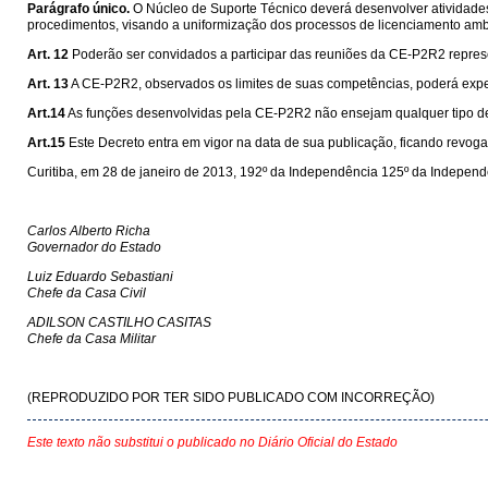
Parágrafo único.
O Núcleo de Suporte Técnico deverá desenvolver atividades
procedimentos, visando a uniformização dos processos de licenciamento amb
Art. 12
Poderão ser convidados a participar das reuniões da CE-P2R2 represe
Art. 13
A CE-P2R2, observados os limites de suas competências, poderá exped
Art.14
As funções desenvolvidas pela CE-P2R2 não ensejam qualquer tipo de 
Art.15
Este Decreto entra em vigor na data de sua publicação, ficando revog
Curitiba, em 28 de janeiro de 2013, 192º da Independência 125º da Independ
Carlos Alberto Richa
Governador do Estado
Luiz Eduardo Sebastiani
Chefe da Casa Civil
ADILSON CASTILHO CASITAS
Chefe da Casa Militar
(REPRODUZIDO POR TER SIDO PUBLICADO COM INCORREÇÃO)
Este texto não substitui o publicado no Diário Oficial do Estado