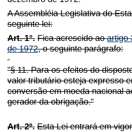
A Assembléia Legislativa do Est
seguinte lei:
Art. 1°.
Fica acrescido ao
artigo
de 1972
, o seguinte parágrafo:
"§ 11. Para os efeitos do dispost
valor tributário esteja expresso
conversão em moeda nacional ao
gerador da obrigação."
Art. 2º.
Esta Lei entrará em vigo