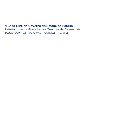
© Casa Civil do Governo do Estado do Paraná
Palácio Iguaçu - Praça Nossa Senhora de Salette, s/n
80530-909 - Centro Cívico - Curitiba - Paraná