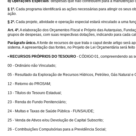
d)
Operações Especiais
: despesas que não contribuem para a manutenção da
§ 1º.
Cada programa identificará as ações necessárias para atingir os seus ob
ação.
§ 2º.
Cada projeto, atividade e operação especial estará vinculado a uma fun
Art. 4º.
A elaboração dos Orçamentos Fiscal e Próprio das Autarquias, Funda
grupos de despesas, com suas respectivas dotações, indicando para cada cat
Parágrafo único.
A fonte de recursos de que trata o caput deste artigo será
sistema. A apresentação das fontes, no Projeto de Lei Orçamentária será fei
•
RECURSOS PRÓPRIOS DO TESOURO
- CÓDIGO 01, compreendendo as seg
00 - Ordinário não Vinculado;
05 - Resultado da Exploração de Recursos Hídricos, Petróleo, Gás Natural e 
12 - Retorno do PROSAM;
13 - Títulos do Tesouro Estadual;
23 - Renda do Fundo Penitenciário;
24 - Multas e Taxas de Saúde Pública - FUNSAUDE;
25 - Venda de Ativos e/ou Devolução de Capital Subscrito;
26 - Contribuições Compulsórias para a Previdência Social;