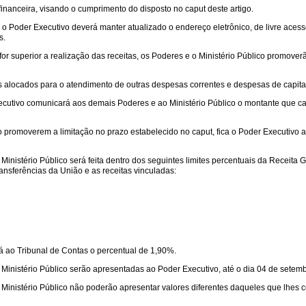
nanceira, visando o cumprimento do disposto no caput deste artigo.
, o Poder Executivo deverá manter atualizado o endereço eletrônico, de livre ac
s.
or superior a realização das receitas, os Poderes e o Ministério Público promoverã
os alocados para o atendimento de outras despesas correntes e despesas de capital
Executivo comunicará aos demais Poderes e ao Ministério Público o montante que
ão promoverem a limitação no prazo estabelecido no caput, fica o Poder Executivo a
Ministério Público será feita dentro dos seguintes limites percentuais da Receita 
ansferências da União e as receitas vinculadas:
á ao Tribunal de Contas o percentual de 1,90%.
o Ministério Público serão apresentadas ao Poder Executivo, até o dia 04 de sete
 Ministério Público não poderão apresentar valores diferentes daqueles que lhes c