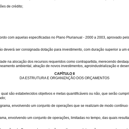
ões de crédito;
cordo com aquelas especificadas no Plano Plurianual - 2000 a 2003, aprovado pel
o deverá ser consignada dotação para investimento, com duração superior a um exe
dade na alocação dos recursos requeridos como contrapartida, merecendo destaq
eamento ambiental, atração de novos investimentos, agroindustrialização e desenv
CAPÍTULO II
DA ESTRUTURA E ORGANIZAÇÃO DOS ORÇAMENTOS
 qual são estabelecidos objetivos e metas quantificáveis ou não, que serão cumpr
ado;
rograma, envolvendo um conjunto de operações que se realizam de modo contínuo
rama, envolvendo um conjunto de operações, limitadas no tempo, das quais resul