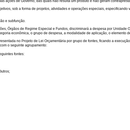
s ações de Governo, das quais não resulta um produto e não geram contraprestaç
jetivos, sob a forma de projetos, atividades e operações especiais, especificando
ção e subfunção.
ções, Órgãos de Regime Especial e Fundos, discriminará a despesa por Unidade O
egoria econômica, o grupo de despesa, a modalidade de aplicação, o elemento de
 apresentada no Projeto de Lei Orçamentária por grupo de fontes, ficando a execuç
to com o seguinte agrupamento:
uintes fontes:
Outros;