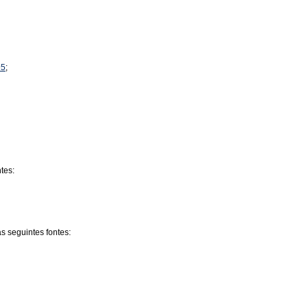
95
;
tes:
 seguintes fontes: