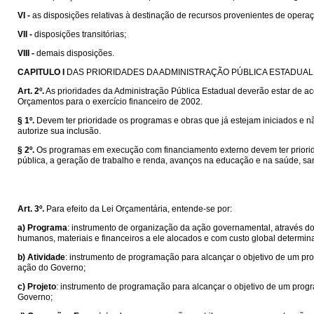
VI -
as disposições relativas à destinação de recursos provenientes de operaç
VII -
disposições transitórias;
VIII -
demais disposições.
CAPITULO I
DAS PRIORIDADES DA ADMINISTRAÇÃO PÚBLICA ESTADUAL
Art. 2º.
As prioridades da Administração Pública Estadual deverão estar de a
Orçamentos para o exercício financeiro de 2002.
§ 1º.
Devem ter prioridade os programas e obras que já estejam iniciados e nã
autorize sua inclusão.
§ 2º.
Os programas em execução com financiamento externo devem ter priori
pública, a geração de trabalho e renda, avanços na educação e na saúde, san
Art. 3º.
Para efeito da Lei Orçamentária, entende-se por:
a)
Programa
: instrumento de organização da ação governamental, através do
humanos, materiais e financeiros a ele alocados e com custo global determin
b)
Atividade
: instrumento de programação para alcançar o objetivo de um p
ação do Governo;
c)
Projeto
: instrumento de programação para alcançar o objetivo de um prog
Governo;