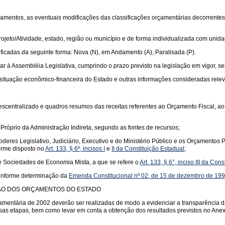
çamentos, as eventuais modificações das classificações orçamentárias decorrentes
eto/Atividade, estado, região ou município e de forma individualizada com unida
tificadas da seguinte forma: Nova (N), em Andamento (A), Paralisada (P).
r à Assembléia Legislativa, cumprindo o prazo previsto na legislação em vigor, s
situação econômico-financeira do Estado e outras informações consideradas relev
descentralizado e quadros resumos das receitas referentes ao Orçamento Fiscal, a
róprio da Administração Indireta, segundo as fontes de recursos;
deres Legislativo, Judiciário, Executivo e do Ministério Público e os Orçamentos
orme disposto no
Art. 133, § 6º, incisos I
e
II da Constituição Estadual
;
 Sociedades de Economia Mista, a que se refere o
Art. 133, § 6°, inciso III da Con
onforme determinação da
Emenda Constitucional nº 02, de 15 de dezembro de 19
ÇÃO DOS ORÇAMENTOS DO ESTADO
amentária de 2002 deverão ser realizadas de modo a evidenciar a transparência da 
as etapas, bem como levar em conta a obtenção dos resultados previstos no Anexo