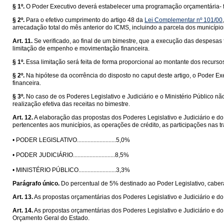
§ 1º.
O Poder Executivo deverá estabelecer uma programação orçamentária- fi
§ 2º.
Para o efetivo cumprimento do artigo 48 da
Lei Complementar nº 101/00
arrecadação total do mês anterior do ICMS, incluindo a parcela dos município
Art. 11.
Se verificado, ao final de um bimestre, que a execução das despesas f
limitação de empenho e movimentação financeira.
§ 1º.
Essa limitação será feita de forma proporcional ao montante dos recurs
§ 2º.
Na hipótese da ocorrência do disposto no caput deste artigo, o Poder 
financeira.
§ 3º.
No caso de os Poderes Legislativo e Judiciário e o Ministério Público n
realização efetiva das receitas no bimestre.
Art. 12.
A elaboração das propostas dos Poderes Legislativo e Judiciário e do 
pertencentes aos municípios, as operações de crédito, as participações nas tr
• PODER LEGISLATIVO..........................5,0%
• PODER JUDICIÁRIO............................8,5%
• MINISTÉRIO PÚBLICO.........................3,3%
Parágrafo único.
Do percentual de 5% destinado ao Poder Legislativo, caber
Art. 13.
As propostas orçamentárias dos Poderes Legislativo e Judiciário e d
Art. 14.
As propostas orçamentárias dos Poderes Legislativo e Judiciário e do
Orçamento Geral do Estado.