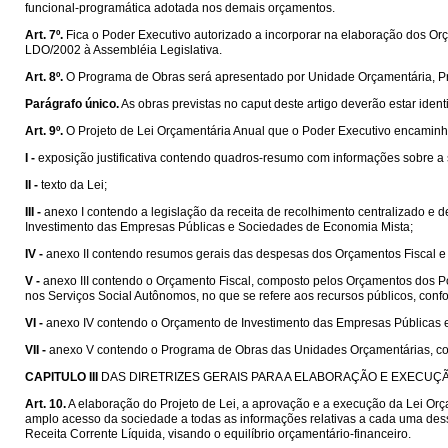
funcional-programática adotada nos demais orçamentos.
Art. 7º.
Fica o Poder Executivo autorizado a incorporar na elaboração dos Or
LDO/2002 à Assembléia Legislativa.
Art. 8º.
O Programa de Obras será apresentado por Unidade Orçamentária, Proj
Parágrafo único.
As obras previstas no caput deste artigo deverão estar iden
Art. 9º.
O Projeto de Lei Orçamentária Anual que o Poder Executivo encaminha
I -
exposição justificativa contendo quadros-resumo com informações sobre a 
II -
texto da Lei;
III -
anexo I contendo a legislação da receita de recolhimento centralizado e 
Investimento das Empresas Públicas e Sociedades de Economia Mista;
IV -
anexo II contendo resumos gerais das despesas dos Orçamentos Fiscal e P
V -
anexo III contendo o Orçamento Fiscal, composto pelos Orçamentos dos Po
nos Serviços Social Autônomos, no que se refere aos recursos públicos, conf
VI -
anexo IV contendo o Orçamento de Investimento das Empresas Públicas e
VII -
anexo V contendo o Programa de Obras das Unidades Orçamentárias, c
CAPITULO III
DAS DIRETRIZES GERAIS PARA A ELABORAÇÃO E EXECU
Art. 10.
A elaboração do Projeto de Lei, a aprovação e a execução da Lei Orç
amplo acesso da sociedade a todas as informações relativas a cada uma dess
Receita Corrente Líquida, visando o equilíbrio orçamentário-financeiro.