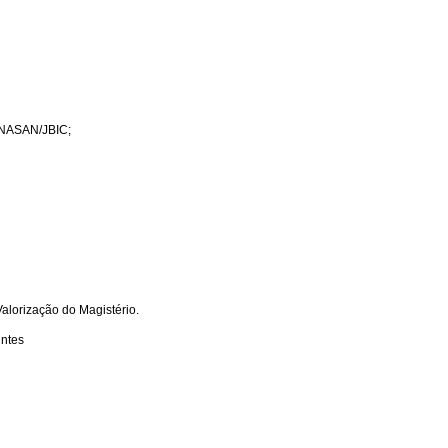
ANASAN/JBIC;
lorização do Magistério.
ntes