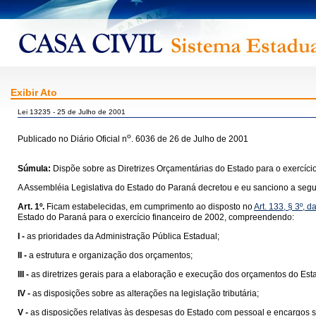
Exibir Ato
Lei 13235 - 25 de Julho de 2001
o
Publicado no Diário Oficial n
. 6036 de 26 de Julho de 2001
Súmula:
Dispõe sobre as Diretrizes Orçamentárias do Estado para o exercíci
A Assembléia Legislativa do Estado do Paraná decretou e eu sanciono a segui
Art. 1º.
Ficam estabelecidas, em cumprimento ao disposto no
Art. 133, § 3º, 
Estado do Paraná para o exercício financeiro de 2002, compreendendo:
I -
as prioridades da Administração Pública Estadual;
II -
a estrutura e organização dos orçamentos;
III -
as diretrizes gerais para a elaboração e execução dos orçamentos do Est
IV -
as disposições sobre as alterações na legislação tributária;
V -
as disposições relativas às despesas do Estado com pessoal e encargos so