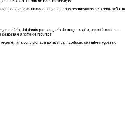
ão direta sob a forma de bens ou serviços.
 valores, metas e as unidades orçamentárias responsáveis pela realização da
rçamentária, detalhada por categoria de programação, especificando os
 despesa e a fonte de recursos.
ão orçamentária condicionada ao nível da introdução das informações no