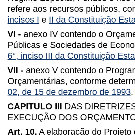
refere aos recursos públicos, c
incisos I
e
II da Constituição Est
VI -
anexo IV contendo o Orçame
Públicas e Sociedades de Econom
6°, inciso III da Constituição Est
VII -
anexo V contendo o Progra
Orçamentárias, conforme deter
02, de 15 de dezembro de 1993
.
CAPITULO III
DAS DIRETRIZE
EXECUÇÃO DOS ORÇAMENTO
Art. 10.
A elaboração do Projeto