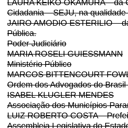
LAURA KEIKO OKAMURA – da Coo
Cidadania – SEJU, na qualidade 
JAIRO AMODIO ESTERILIO – da 
Pública.
Poder Judiciário
MARIA ROSELI GUIESSMANN
Ministério Público
MARCOS BITTENCOURT FOW
Ordem dos Advogados do Brasil
ISABEL KLUGLER MENDES
Associação dos Municípios Par
LUIZ ROBERTO COSTA – Prefeito
Assembleia Legislativa do Estad