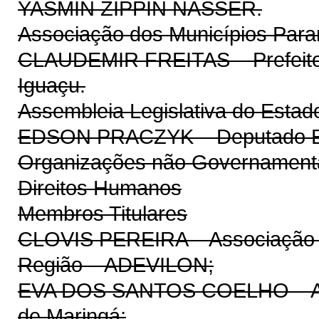
YASMIN ZIPPIN NASSER.
Associação dos Municípios Par
CLAUDEMIR FREITAS – Prefeito 
Iguaçu.
Assembleia Legislativa do Estad
EDSON PRACZYK – Deputado E
Organizações não Governamenta
Direitos Humanos
Membros Titulares
CLOVIS PEREIRA – Associação do
Região – ADEVILON;
EVA DOS SANTOS COELHO – Ass
de Maringá;