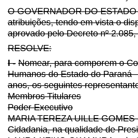
O GOVERNADOR DO ESTADO D
atribuições, tendo em vista o di
aprovado pelo Decreto nº 2.085,
RESOLVE:
I -
Nomear, para comporem o Con
Humanos do Estado do Paraná –
anos, os seguintes representant
Membros Titulares
Poder Executivo
MARIA TEREZA UILLE GOMES - Se
Cidadania, na qualidade de Pres