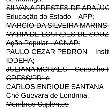
SILVANA PRESTES DE ARAÚJO – 
Educação do Estado – APP;
MARCIO DA SILVEIRA MARINS –
MARIA DE LOURDES DE SOUZA – 
Ação Popular - ACNAP;
PAULO CEZAR PEDRON – Institu
IDDEHA;
JULIANA MORAES – Conselho Reg
CRESS/PR; e
CARLOS ENRIQUE SANTANA – Cen
Chê Guevara de Londrina.
Membros Suplentes