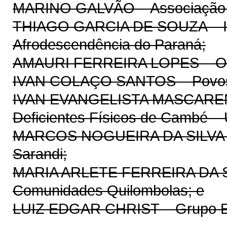
MARINO GALVÃO – Associação pa
THIAGO GARCIA DE SOUZA – Ins
Afrodescendência do Paraná;
AMAURI FERREIRA LOPES – ON
IVAN COLAÇO SANTOS – Povos T
IVAN EVANGELISTA MASCAREN
Deficientes Físicos de Cambé –
MARCOS NOGUEIRA DA SILVA – 
Sarandi;
MARIA ARLETE FERREIRA DA SI
Comunidades Quilombolas; e
LUIZ EDGAR CHRIST – Grupo E