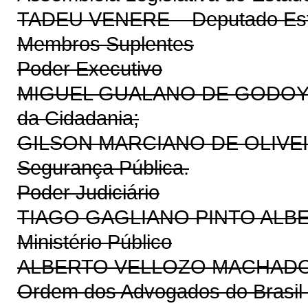
TADEU VENERE – Deputado Est
Membros Suplentes
Poder Executivo
MIGUEL GUALANO DE GODOY - da
da Cidadania;
GILSON MARCIANO DE OLIVEIRA 
Segurança Pública.
Poder Judiciário
TIAGO GAGLIANO PINTO ALB
Ministério Público
ALBERTO VELLOZO MACHADO
Ordem dos Advogados do Brasil