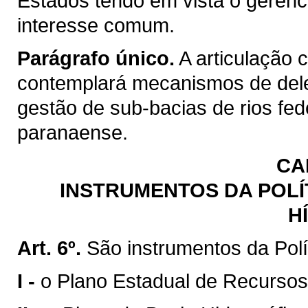
Estados tendo em vista o gerenc
interesse comum.
Parágrafo único.
A articulação 
contemplará mecanismos de del
gestão de sub-bacias de rios fed
paranaense.
CA
INSTRUMENTOS DA POLÍ
H
Art. 6º.
São instrumentos da Polí
I -
o Plano Estadual de Recursos