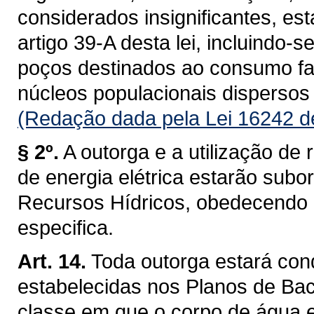
considerados insignificantes, es
artigo 39-A desta lei, incluindo-s
poços destinados ao consumo fam
núcleos populacionais dispersos 
(Redação dada pela Lei 16242 d
§ 2º.
A outorga e a utilização de 
de energia elétrica estarão subo
Recursos Hídricos, obedecendo a 
especifica.
Art. 14.
Toda outorga estará con
estabelecidas nos Planos de Baci
classe em que o corpo de água 