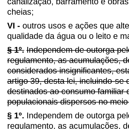
canalização, barramento e obras
cheias;
VI -
outros usos e ações que alt
qualidade da água ou o leito e 
§ 1º.
Independem de outorga pelo
regulamento, as acumulações, d
considerados insignificantes, es
artigo 39, desta lei, incluindo-se
destinados ao consumo familiar 
populacionais dispersos no meio 
§ 1º.
Independem de outorga pel
regulamento, as acumulações, d