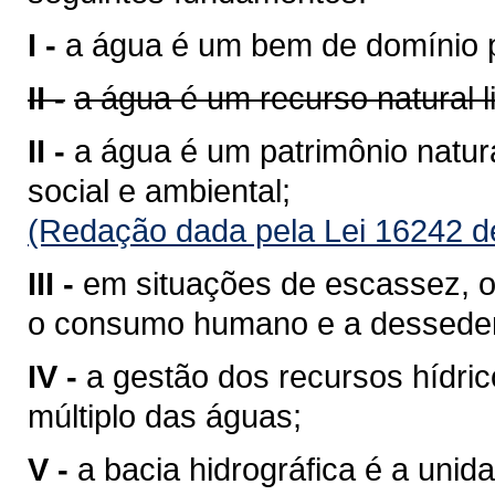
I -
a água é um bem de domínio p
II -
a água é um recurso natural 
II -
a água é um patrimônio natura
social e ambiental;
(Redação dada pela Lei 16242 d
III -
em situações de escassez, o 
o consumo humano e a desseden
IV -
a gestão dos recursos hídri
múltiplo das águas;
V -
a bacia hidrográfica é a unid