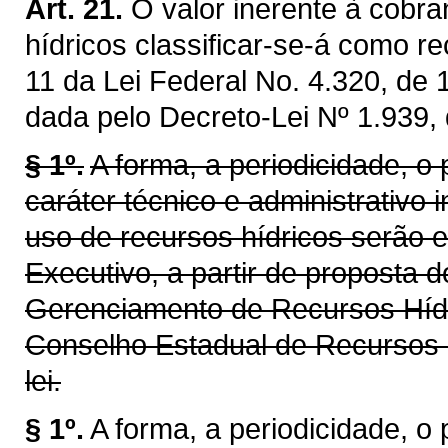
Art. 21.
O valor inerente à cobra
hídricos classificar-se-á como re
11 da Lei Federal No. 4.320, de
dada pelo Decreto-Lei Nº 1.939,
§ 1º.
A forma, a periodicidade, o
caráter técnico e administrativo 
uso de recursos hídricos serão 
Executivo, a partir de proposta 
Gerenciamento de Recursos Híd
Conselho Estadual de Recursos 
lei.
§ 1º.
A forma, a periodicidade, o