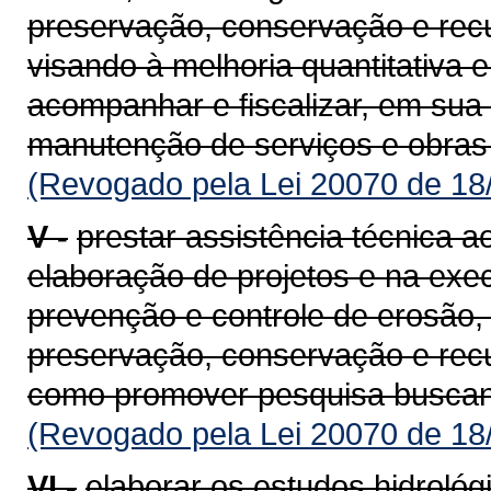
preservação, conservação e rec
visando à melhoria quantitativa 
acompanhar e fiscalizar, em sua 
manutenção de serviços e obras 
(Revogado pela Lei 20070 de 18
V -
prestar assistência técnica 
elaboração de projetos e na exe
prevenção e controle de erosão,
preservação, conservação e rec
como promover pesquisa buscand
(Revogado pela Lei 20070 de 18
VI -
elaborar os estudos hidrológi