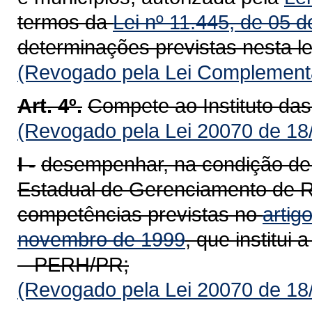
termos da
Lei nº 11.445, de 05 d
determinações previstas nesta le
(Revogado pela Lei Complementa
Art. 4º.
Compete ao Instituto da
(Revogado pela Lei 20070 de 18
I -
desempenhar, na condição de 
Estadual de Gerenciamento de 
competências previstas no
artig
novembro de 1999
, que institui
– PERH/PR;
(Revogado pela Lei 20070 de 18