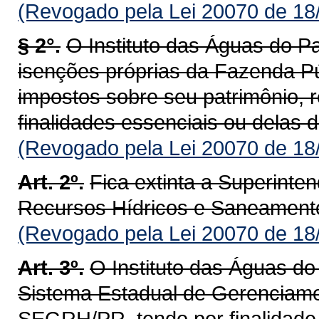
(Revogado pela Lei 20070 de 18
§ 2°.
O Instituto das Águas do Pa
isenções próprias da Fazenda Pú
impostos sobre seu patrimônio, r
finalidades essenciais ou delas 
(Revogado pela Lei 20070 de 18
Art. 2º.
Fica extinta a Superint
Recursos Hídricos e Saneamen
(Revogado pela Lei 20070 de 18
Art. 3º.
O Instituto das Águas do
Sistema Estadual de Gerenciame
SEGRH/PR, tendo por finalidade 