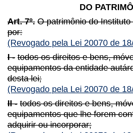
DO PATRIMÔ
Art. 7º.
O patrimônio do Institut
por:
(Revogado pela Lei 20070 de 18
I -
todos os direitos e bens, móve
equipamentos da entidade autárqu
desta lei;
(Revogado pela Lei 20070 de 18
II -
todos os direitos e bens, móv
equipamentos que lhe forem con
adquirir ou incorporar;