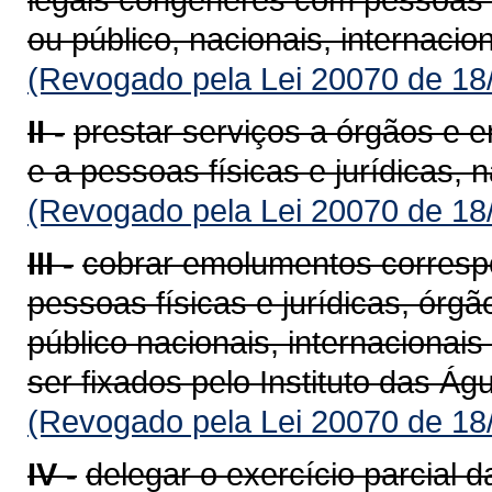
ou público, nacionais, internacio
(Revogado pela Lei 20070 de 18
II -
prestar serviços a órgãos e e
e a pessoas físicas e jurídicas, n
(Revogado pela Lei 20070 de 18
III -
cobrar emolumentos corresp
pessoas físicas e jurídicas, órg
público nacionais, internacionai
ser fixados pelo Instituto das Á
(Revogado pela Lei 20070 de 18
IV -
delegar o exercício parcial d