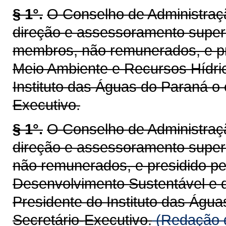
§ 1°.
O Conselho de Administraç
direção e assessoramento superi
membros, não remunerados, e pr
Meio Ambiente e Recursos Hídric
Instituto das Águas do Paraná o 
Executivo.
§ 1°.
O Conselho de Administraç
direção e assessoramento super
não remunerados, e presidido pe
Desenvolvimento Sustentável e d
Presidente do Instituto das Águ
Secretário-Executivo.
(Redação d