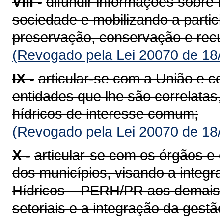
VIII -
difundir informações sobre 
sociedade e mobilizando a partic
preservação, conservação e rec
(Revogado pela Lei 20070 de 18
IX -
articular-se com a União e 
entidades que lhe são correlata
hídricos de interesse comum;
(Revogado pela Lei 20070 de 18
X -
articular-se com os órgãos e
dos municípios, visando a integr
Hídricos – PERH/PR aos demais si
setoriais e a integração da gest