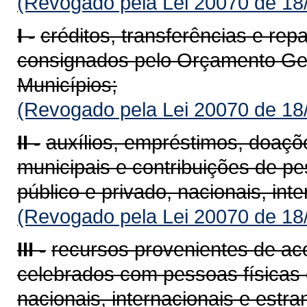
(Revogado pela Lei 20070 de 18
I -
créditos, transferências e re
consignados pelo Orçamento Ger
Municípios;
(Revogado pela Lei 20070 de 18
II -
auxílios, empréstimos, doaçõ
municipais e contribuições de pes
público e privado, nacionais, int
(Revogado pela Lei 20070 de 18
III -
recursos provenientes de aco
celebrados com pessoas físicas e 
nacionais, internacionais e estra