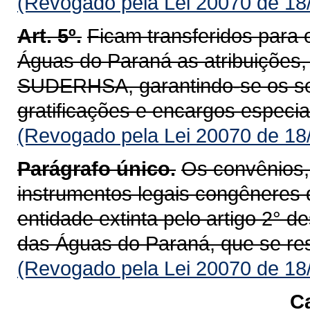
(Revogado pela Lei 20070 de 18
Art. 5º.
Ficam transferidos para o
Águas do Paraná as atribuições, 
SUDERHSA, garantindo-se os se
gratificações e encargos especiai
(Revogado pela Lei 20070 de 18
Parágrafo único.
Os convênios,
instrumentos legais congêneres
entidade extinta pelo artigo 2° de
das Águas do Paraná, que se res
(Revogado pela Lei 20070 de 18
Ca