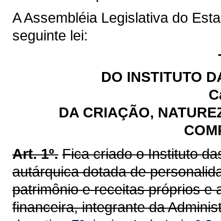
A Assembléia Legislativa do Est
seguinte lei:
DO INSTITUTO 
C
DA CRIAÇÃO, NATUREZ
COM
Art. 1º.
Fica criado o Instituto 
autárquica dotada de personalidad
patrimônio e receitas próprios e 
financeira, integrante da Admini