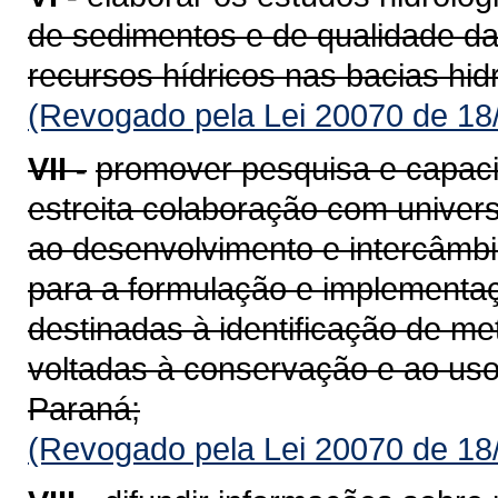
de sedimentos e de qualidade d
recursos hídricos nas bacias hid
(Revogado pela Lei 20070 de 18
VII -
promover pesquisa e capac
estreita colaboração com univers
ao desenvolvimento e intercâmbi
para a formulação e implementaç
destinadas à identificação de me
voltadas à conservação e ao uso
Paraná;
(Revogado pela Lei 20070 de 18