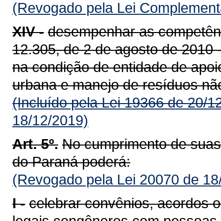
(Revogado pela Lei Complementa
XIV -
desempenhar as competênci
12.305, de 2 de agosto de 2010 -
na condição de entidade de apoi
urbana e manejo de resíduos n
(Incluído pela Lei 19366 de 20/1
18/12/2019)
Art. 5º.
No cumprimento de suas 
do Paraná poderá:
(Revogado pela Lei 20070 de 18
I -
celebrar convênios, acordos o
legais congêneres com pessoas fí