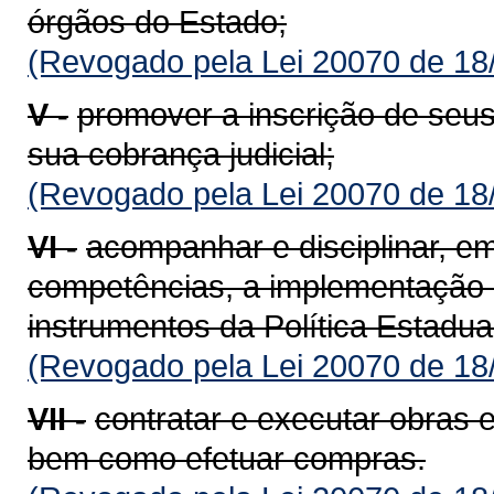
órgãos do Estado;
(Revogado pela Lei 20070 de 18
V -
promover a inscrição de seus 
sua cobrança judicial;
(Revogado pela Lei 20070 de 18
VI -
acompanhar e disciplinar, e
competências, a implementação 
instrumentos da Política Estadu
(Revogado pela Lei 20070 de 18
VII -
contratar e executar obras 
bem como efetuar compras.