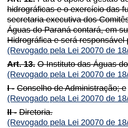
hidrográficas e o exercício das 
secretaria executiva dos Comitês 
Águas do Paraná contará, em su
Hidrográfica e será responsável
(Revogado pela Lei 20070 de 18
Art. 13.
O Instituto das Águas d
(Revogado pela Lei 20070 de 18
I -
Conselho de Administração; e
(Revogado pela Lei 20070 de 18
II -
Diretoria.
(Revogado pela Lei 20070 de 18