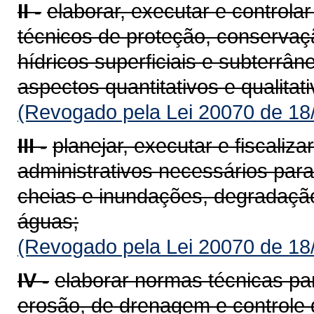
II -
elaborar, executar e controla
técnicos de proteção, conservaç
hídricos superficiais e subterrâ
aspectos quantitativos e qualitat
(Revogado pela Lei 20070 de 18
III -
planejar, executar e fiscaliz
administrativos necessários par
cheias e inundações, degradação
águas;
(Revogado pela Lei 20070 de 18
IV -
elaborar normas técnicas pa
erosão, de drenagem e controle 