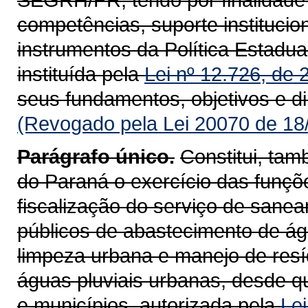
competências, suporte institucion
instrumentos da Política Estad
instituída pela
Lei nº 12.726, de
seus fundamentos, objetivos e di
(Revogado pela Lei 20070 de 18
Parágrafo único.
Constitui, tam
do Paraná o exercício das funçõ
fiscalização do serviço de sanea
públicos de abastecimento de ág
limpeza urbana e manejo de res
águas pluviais urbanas, desde q
e municípios, autorizada pela
Lei