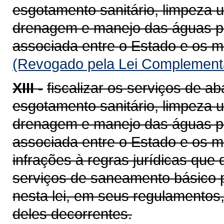
esgotamento sanitário, limpeza 
drenagem e manejo das águas pl
associada entre o Estado e os m
(Revogado pela Lei Complementa
XIII -
fiscalizar os serviços de a
esgotamento sanitário, limpeza 
drenagem e manejo das águas pl
associada entre o Estado e os mu
infrações à regras jurídicas que
serviços de saneamento básico 
nesta lei, em seus regulamentos,
deles decorrentes.