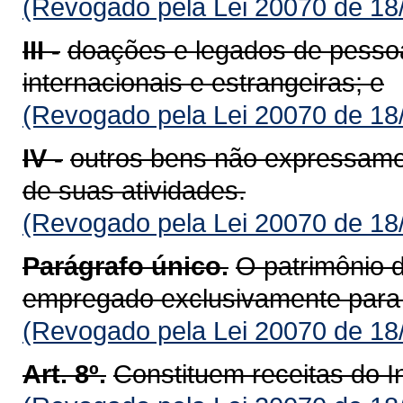
(Revogado pela Lei 20070 de 18
III -
doações e legados de pessoas
internacionais e estrangeiras; e
(Revogado pela Lei 20070 de 18
IV -
outros bens não expressamen
de suas atividades.
(Revogado pela Lei 20070 de 18
Parágrafo único.
O patrimônio 
empregado exclusivamente para 
(Revogado pela Lei 20070 de 18
Art. 8º.
Constituem receitas do I