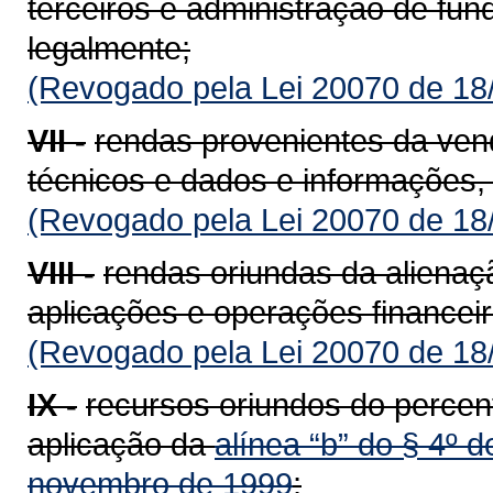
terceiros e administração de fu
legalmente;
(Revogado pela Lei 20070 de 18
VII -
rendas provenientes da vend
técnicos e dados e informações, i
(Revogado pela Lei 20070 de 18
VIII -
rendas oriundas da alienaç
aplicações e operações financeir
(Revogado pela Lei 20070 de 18
IX -
recursos oriundos do percent
aplicação da
alínea “b” do § 4º d
novembro de 1999
;