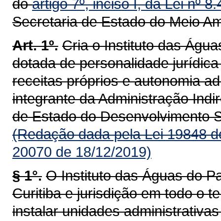
do
artigo 7º, inciso I, da Lei nº 
Secretaria de Estado do Meio A
Art. 1º.
Cria o Instituto das Águ
dotada de personalidade jurídica 
receitas próprios e autonomia adm
integrante da Administração Indi
de Estado do Desenvolvimento S
(Redação dada pela Lei 19848 d
20070 de 18/12/2019)
§ 1°.
O Instituto das Águas do Pa
Curitiba e jurisdição em todo o t
instalar unidades administrativas