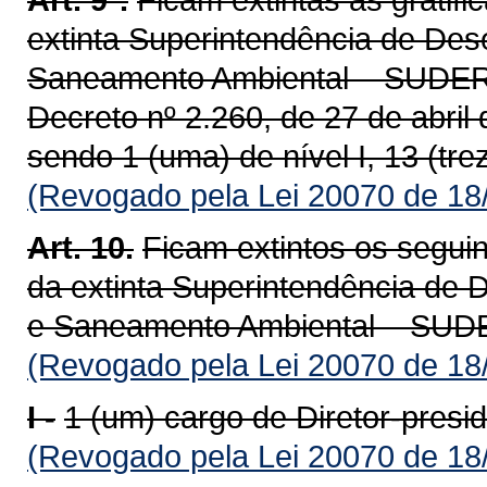
extinta Superintendência de Des
Saneamento Ambiental – SUDERH
Decreto nº 2.260, de 27 de abri
sendo 1 (uma) de nível I, 13 (treze
(Revogado pela Lei 20070 de 18
Art. 10.
Ficam extintos os segui
da extinta Superintendência de 
e Saneamento Ambiental – SU
(Revogado pela Lei 20070 de 18
I -
1 (um) cargo de Diretor-presi
(Revogado pela Lei 20070 de 18