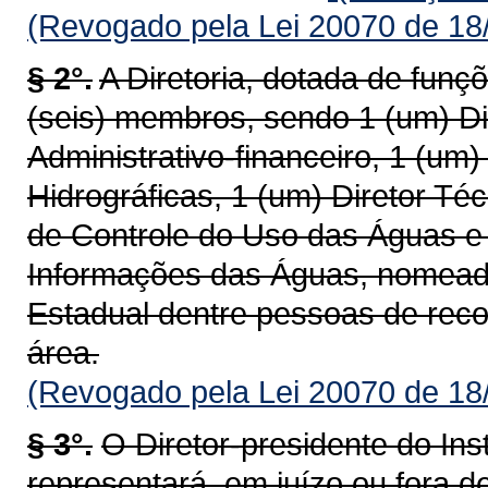
(Revogado pela Lei 20070 de 18
§ 2°.
A Diretoria, dotada de funç
(seis) membros, sendo 1 (um) Dir
Administrativo-financeiro, 1 (um
Hidrográficas, 1 (um) Diretor Té
de Controle do Uso das Águas e 
Informações das Águas, nomead
Estadual dentre pessoas de reco
área.
(Revogado pela Lei 20070 de 18
§ 3°.
O Diretor-presidente do Ins
representará, em juízo ou fora d