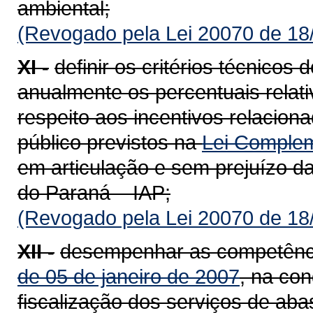
ambiental;
(Revogado pela Lei 20070 de 18
XI -
definir os critérios técnicos
anualmente os percentuais relati
respeito aos incentivos relacio
público previstos na
Lei Complem
em articulação e sem prejuízo da
do Paraná – IAP;
(Revogado pela Lei 20070 de 18
XII -
desempenhar as competênci
de 05 de janeiro de 2007
, na co
fiscalização dos serviços de aba