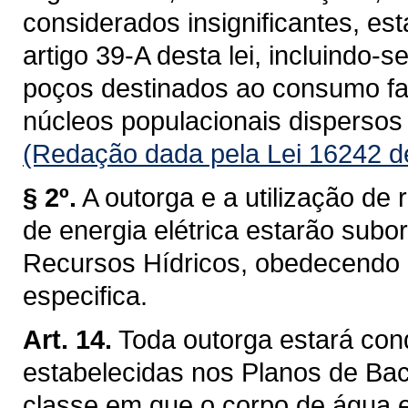
considerados insignificantes, es
artigo 39-A desta lei, incluindo-s
poços destinados ao consumo fam
núcleos populacionais dispersos 
(Redação dada pela Lei 16242 d
§ 2º.
A outorga e a utilização de 
de energia elétrica estarão subo
Recursos Hídricos, obedecendo a 
especifica.
Art. 14.
Toda outorga estará con
estabelecidas nos Planos de Baci
classe em que o corpo de água 