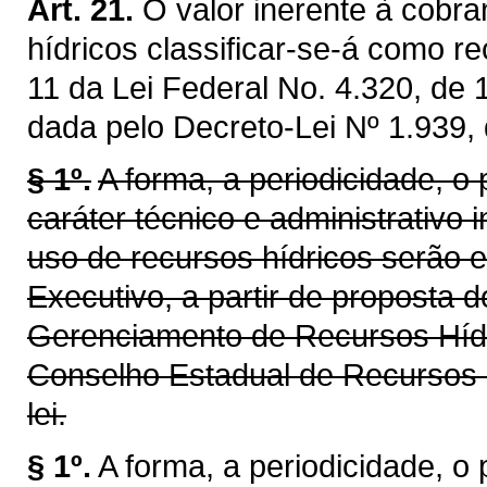
Art. 21.
O valor inerente à cobra
hídricos classificar-se-á como re
11 da Lei Federal No. 4.320, de
dada pelo Decreto-Lei Nº 1.939,
§ 1º.
A forma, a periodicidade, o
caráter técnico e administrativo 
uso de recursos hídricos serão 
Executivo, a partir de proposta 
Gerenciamento de Recursos Híd
Conselho Estadual de Recursos 
lei.
§ 1º.
A forma, a periodicidade, o