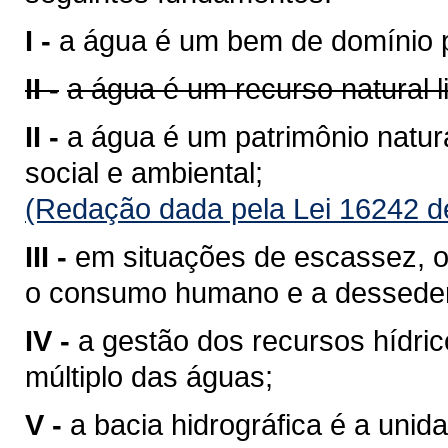
I -
a água é um bem de domínio p
II -
a água é um recurso natural 
II -
a água é um patrimônio natura
social e ambiental;
(Redação dada pela Lei 16242 d
III -
em situações de escassez, o 
o consumo humano e a desseden
IV -
a gestão dos recursos hídri
múltiplo das águas;
V -
a bacia hidrográfica é a unid