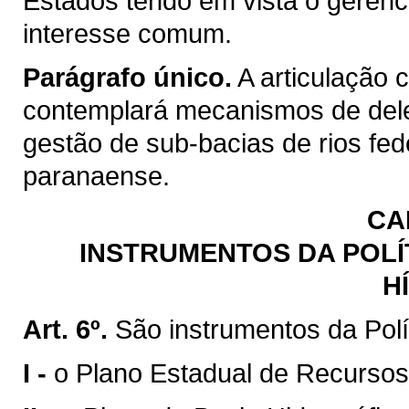
Estados tendo em vista o gerenc
interesse comum.
Parágrafo único.
A articulação 
contemplará mecanismos de del
gestão de sub-bacias de rios fed
paranaense.
CA
INSTRUMENTOS DA POLÍ
H
Art. 6º.
São instrumentos da Polí
I -
o Plano Estadual de Recursos