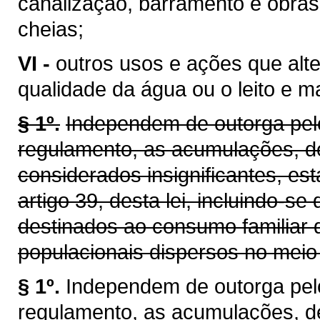
canalização, barramento e obras
cheias;
VI -
outros usos e ações que alt
qualidade da água ou o leito e 
§ 1º.
Independem de outorga pelo
regulamento, as acumulações, d
considerados insignificantes, es
artigo 39, desta lei, incluindo-se
destinados ao consumo familiar 
populacionais dispersos no meio 
§ 1º.
Independem de outorga pel
regulamento, as acumulações, d