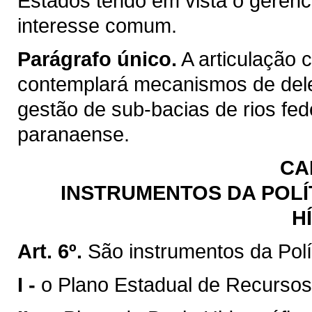
Estados tendo em vista o gerenc
interesse comum.
Parágrafo único.
A articulação 
contemplará mecanismos de del
gestão de sub-bacias de rios fed
paranaense.
CA
INSTRUMENTOS DA POLÍ
H
Art. 6º.
São instrumentos da Polí
I -
o Plano Estadual de Recursos