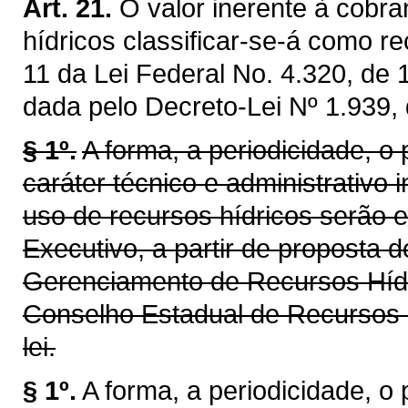
Art. 21.
O valor inerente à cobra
hídricos classificar-se-á como re
11 da Lei Federal No. 4.320, de
dada pelo Decreto-Lei Nº 1.939,
§ 1º.
A forma, a periodicidade, o
caráter técnico e administrativo 
uso de recursos hídricos serão 
Executivo, a partir de proposta 
Gerenciamento de Recursos Híd
Conselho Estadual de Recursos 
lei.
§ 1º.
A forma, a periodicidade, o