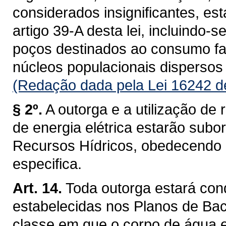
considerados insignificantes, es
artigo 39-A desta lei, incluindo-s
poços destinados ao consumo fam
núcleos populacionais dispersos 
(Redação dada pela Lei 16242 d
§ 2º.
A outorga e a utilização de 
de energia elétrica estarão subo
Recursos Hídricos, obedecendo a 
especifica.
Art. 14.
Toda outorga estará con
estabelecidas nos Planos de Baci
classe em que o corpo de água 