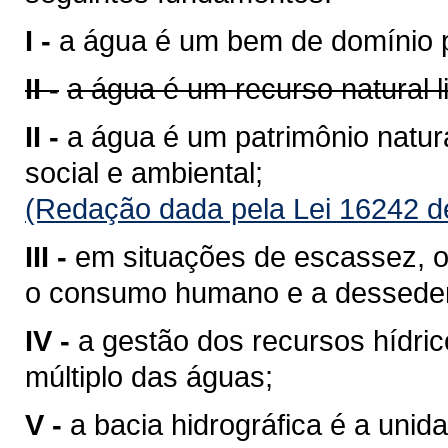
I -
a água é um bem de domínio p
II -
a água é um recurso natural 
II -
a água é um patrimônio natura
social e ambiental;
(Redação dada pela Lei 16242 d
III -
em situações de escassez, o 
o consumo humano e a desseden
IV -
a gestão dos recursos hídri
múltiplo das águas;
V -
a bacia hidrográfica é a unid