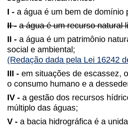
I -
a água é um bem de domínio p
II -
a água é um recurso natural 
II -
a água é um patrimônio natura
social e ambiental;
(Redação dada pela Lei 16242 d
III -
em situações de escassez, o 
o consumo humano e a desseden
IV -
a gestão dos recursos hídri
múltiplo das águas;
V -
a bacia hidrográfica é a unid