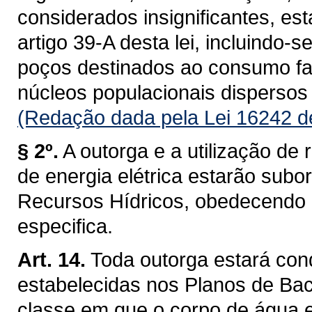
considerados insignificantes, es
artigo 39-A desta lei, incluindo-s
poços destinados ao consumo fam
núcleos populacionais dispersos 
(Redação dada pela Lei 16242 d
§ 2º.
A outorga e a utilização de 
de energia elétrica estarão subo
Recursos Hídricos, obedecendo a 
especifica.
Art. 14.
Toda outorga estará con
estabelecidas nos Planos de Baci
classe em que o corpo de água 