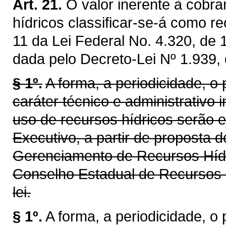
Art. 21.
O valor inerente à cobra
hídricos classificar-se-á como re
11 da Lei Federal No. 4.320, de
dada pelo Decreto-Lei Nº 1.939,
§ 1º.
A forma, a periodicidade, o
caráter técnico e administrativo 
uso de recursos hídricos serão 
Executivo, a partir de proposta 
Gerenciamento de Recursos Híd
Conselho Estadual de Recursos 
lei.
§ 1º.
A forma, a periodicidade, o