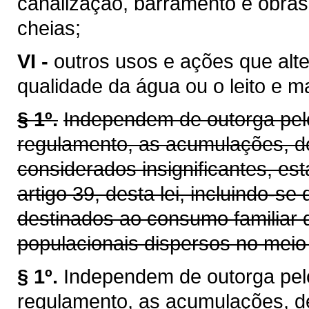
canalização, barramento e obras
cheias;
VI -
outros usos e ações que alt
qualidade da água ou o leito e 
§ 1º.
Independem de outorga pelo
regulamento, as acumulações, d
considerados insignificantes, es
artigo 39, desta lei, incluindo-se
destinados ao consumo familiar 
populacionais dispersos no meio 
§ 1º.
Independem de outorga pel
regulamento, as acumulações, d