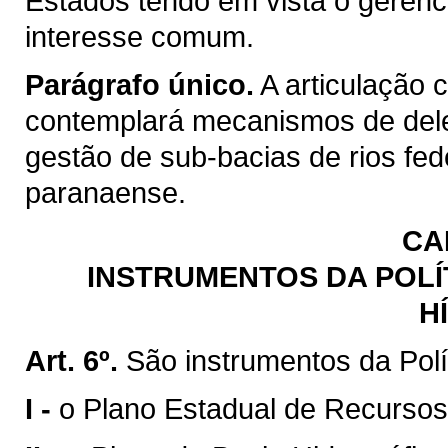
Estados tendo em vista o gerenc
interesse comum.
Parágrafo único.
A articulação 
contemplará mecanismos de del
gestão de sub-bacias de rios fed
paranaense.
CA
INSTRUMENTOS DA POLÍ
H
Art. 6º.
São instrumentos da Polí
I -
o Plano Estadual de Recursos