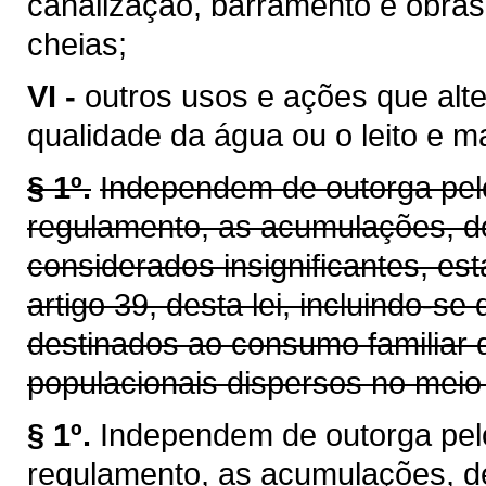
canalização, barramento e obras
cheias;
VI -
outros usos e ações que alt
qualidade da água ou o leito e 
§ 1º.
Independem de outorga pelo
regulamento, as acumulações, d
considerados insignificantes, es
artigo 39, desta lei, incluindo-se
destinados ao consumo familiar 
populacionais dispersos no meio 
§ 1º.
Independem de outorga pel
regulamento, as acumulações, d