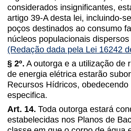
considerados insignificantes, es
artigo 39-A desta lei, incluindo-s
poços destinados ao consumo fam
núcleos populacionais dispersos 
(Redação dada pela Lei 16242 d
§ 2º.
A outorga e a utilização de 
de energia elétrica estarão subo
Recursos Hídricos, obedecendo a 
especifica.
Art. 14.
Toda outorga estará con
estabelecidas nos Planos de Baci
classe em que o corpo de água 