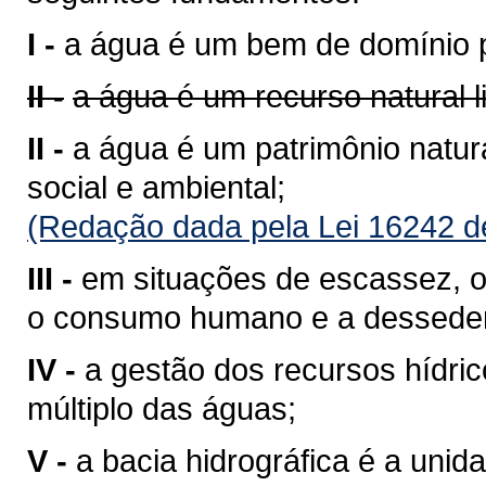
I -
a água é um bem de domínio p
II -
a água é um recurso natural 
II -
a água é um patrimônio natura
social e ambiental;
(Redação dada pela Lei 16242 d
III -
em situações de escassez, o 
o consumo humano e a desseden
IV -
a gestão dos recursos hídri
múltiplo das águas;
V -
a bacia hidrográfica é a unid