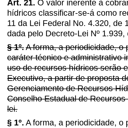
Art. 21.
O valor inerente à cobra
hídricos classificar-se-á como re
11 da Lei Federal No. 4.320, de
dada pelo Decreto-Lei Nº 1.939,
§ 1º.
A forma, a periodicidade, o
caráter técnico e administrativo 
uso de recursos hídricos serão 
Executivo, a partir de proposta 
Gerenciamento de Recursos Híd
Conselho Estadual de Recursos 
lei.
§ 1º.
A forma, a periodicidade, o