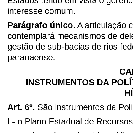
Estados tendo em vista o gerenc
interesse comum.
Parágrafo único.
A articulação 
contemplará mecanismos de del
gestão de sub-bacias de rios fed
paranaense.
CA
INSTRUMENTOS DA POLÍ
H
Art. 6º.
São instrumentos da Polí
I -
o Plano Estadual de Recursos