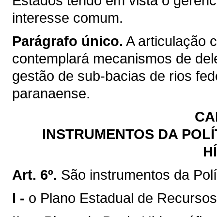
Estados tendo em vista o gerenc
interesse comum.
Parágrafo único.
A articulação 
contemplará mecanismos de del
gestão de sub-bacias de rios fed
paranaense.
CA
INSTRUMENTOS DA POLÍ
H
Art. 6º.
São instrumentos da Polí
I -
o Plano Estadual de Recursos