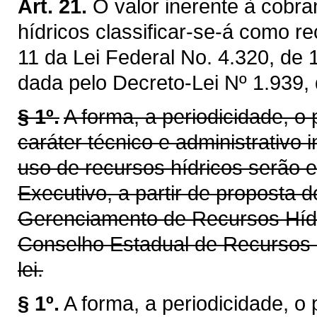
Art. 21.
O valor inerente à cobra
hídricos classificar-se-á como re
11 da Lei Federal No. 4.320, de
dada pelo Decreto-Lei Nº 1.939,
§ 1º.
A forma, a periodicidade, o
caráter técnico e administrativo 
uso de recursos hídricos serão 
Executivo, a partir de proposta 
Gerenciamento de Recursos Híd
Conselho Estadual de Recursos 
lei.
§ 1º.
A forma, a periodicidade, o