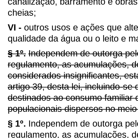
canalização, barramento e obras
cheias;
VI -
outros usos e ações que alt
qualidade da água ou o leito e 
§ 1º.
Independem de outorga pelo
regulamento, as acumulações, d
considerados insignificantes, es
artigo 39, desta lei, incluindo-se
destinados ao consumo familiar 
populacionais dispersos no meio 
§ 1º.
Independem de outorga pel
regulamento, as acumulações, d