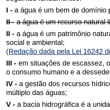
I -
a água é um bem de domínio p
II -
a água é um recurso natural 
II -
a água é um patrimônio natura
social e ambiental;
(Redação dada pela Lei 16242 d
III -
em situações de escassez, o 
o consumo humano e a desseden
IV -
a gestão dos recursos hídri
múltiplo das águas;
V -
a bacia hidrográfica é a unid