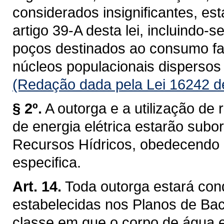
considerados insignificantes, es
artigo 39-A desta lei, incluindo-s
poços destinados ao consumo fam
núcleos populacionais dispersos 
(Redação dada pela Lei 16242 d
§ 2º.
A outorga e a utilização de 
de energia elétrica estarão subo
Recursos Hídricos, obedecendo a 
especifica.
Art. 14.
Toda outorga estará con
estabelecidas nos Planos de Baci
classe em que o corpo de água 