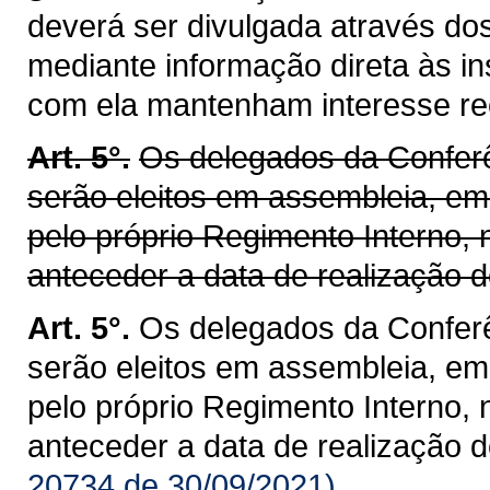
deverá ser divulgada através d
mediante informação direta às in
com ela mantenham interesse re
Art. 5°.
Os delegados da Conferê
serão eleitos em assembleia, e
pelo próprio Regimento Interno, 
anteceder a data de realização d
Art. 5°.
Os delegados da Conferê
serão eleitos em assembleia, e
pelo próprio Regimento Interno, 
anteceder a data de realização d
20734 de 30/09/2021)