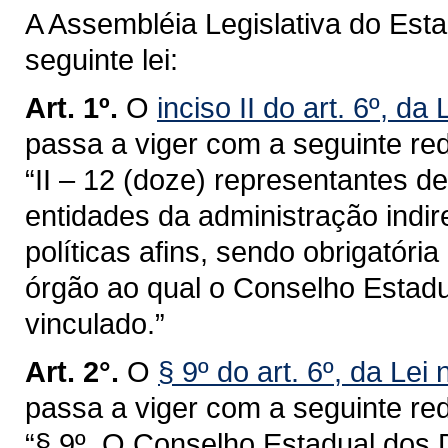
A Assembléia Legislativa do Est
seguinte lei:
Art. 1º.
O
inciso II do art. 6º, da
passa a viger com a seguinte re
“II – 12 (doze) representantes d
entidades da administração indi
políticas afins, sendo obrigatór
órgão ao qual o Conselho Estadua
vinculado.”
Art. 2°.
O
§ 9º do art. 6º, da Lei
passa a viger com a seguinte re
“§ 9º. O Conselho Estadual dos D