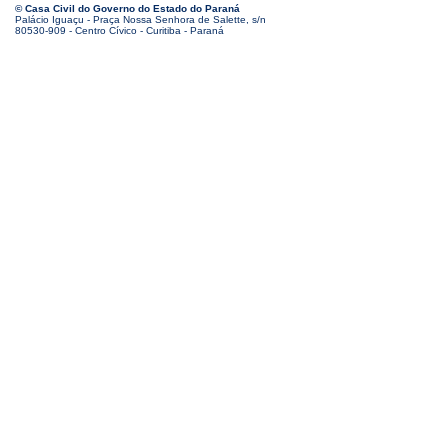
© Casa Civil do Governo do Estado do Paraná
Palácio Iguaçu - Praça Nossa Senhora de Salette, s/n
80530-909 - Centro Cívico - Curitiba - Paraná