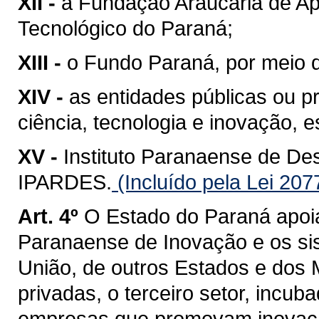
XII -
a Fundação Araucária de Ap
Tecnológico do Paraná;
XIII -
o Fundo Paraná, por meio 
XIV -
as entidades públicas ou p
ciência, tecnologia e inovação, 
XV -
Instituto Paranaense de De
IPARDES.
(Incluído pela Lei 207
Art. 4º
O Estado do Paraná apoi
Paranaense de Inovação e os si
União, de outros Estados e dos M
privadas, o terceiro setor, incub
empresas que promovam inovaçã