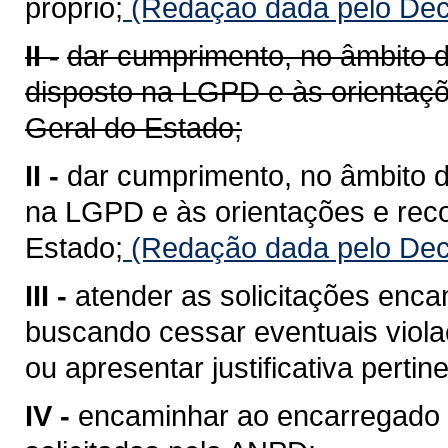
próprio;
(Redação dada pelo Dec
II -
dar cumprimento, no âmbito d
disposto na LGPD e às orientaç
Geral do Estado;
II -
dar cumprimento, no âmbito d
na LGPD e às orientações e rec
Estado;
(Redação dada pelo Dec
III -
atender as solicitações enc
buscando cessar eventuais viola
ou apresentar justificativa pertin
IV -
encaminhar ao encarregado 