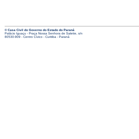
© Casa Civil do Governo do Estado do Paraná
Palácio Iguaçu - Praça Nossa Senhora de Salette, s/n
80530-909 - Centro Cívico - Curitiba - Paraná