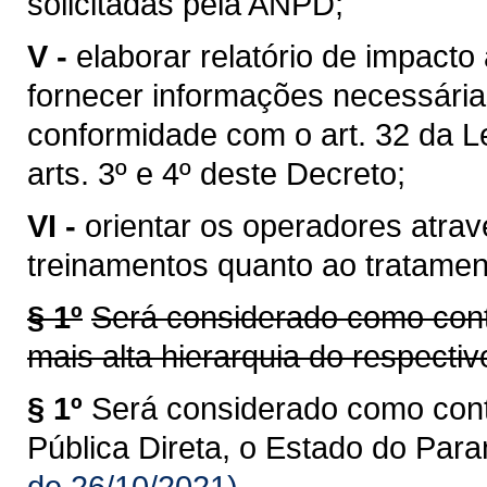
solicitadas pela ANPD;
V -
elaborar relatório de impact
fornecer informações necessária
conformidade com o art. 32 da L
arts. 3º e 4º deste Decreto;
VI -
orientar os operadores atra
treinamentos quanto ao tratamen
§ 1º
Será considerado como cont
mais alta hierarquia do respecti
§ 1º
Será considerado como cont
Pública Direta, o Estado do Para
de 26/10/2021)