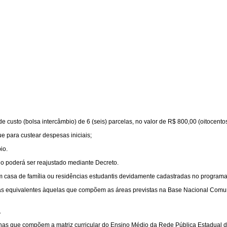
 custo (bolsa intercâmbio) de 6 (seis) parcelas, no valor de R$ 800,00 (oitocentos 
e para custear despesas iniciais;
io.
igo poderá ser reajustado mediante Decreto.
m casa de família ou residências estudantis devidamente cadastradas no programa
linas equivalentes àquelas que compõem as áreas previstas na Base Nacional Comum
.
plinas que compõem a matriz curricular do Ensino Médio da Rede Pública Estadual 