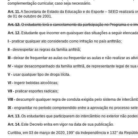
complementação curricular, caso seja necessário.
Art. 11.
A Secretaria de Estado da Educação e do Esporte – SEED realizará o
de 01 de outubro de 2001.
Art. 12.
O estudante terá o cancelamento da participação no Programa e o imed
Art. 12.
Estudante que incorrer em quaisquer das situações a seguir elenca
I -
praticar qualquer ato considerado como infração no país anfitrião;
II -
desrespeitar as regras da família anfitriã;
III -
deixar de frequentar as aulas ou frequentar as aulas e não realizar as at
IV -
viajar desacompanhado da família anfitriã, de representante legal de sua
V -
usar qualquer tipo de droga ilícita.
VI -
ingerir bebidas alcoólicas;
VII -
praticar esportes radicais;
VIII -
descumprir qualquer regra de conduta exigida pelo sistema de intercâmb
IX -
engravidar no período compreendido entre a aprovação no processo seleti
Art. 13.
Os estudantes que participarem do intercâmbio no exterior não poder
Art. 14.
Este Decreto entra em vigor na data de sua publicação.
Curitiba, em 03 de março de 2020, 199° da Independência e 132° da Repúbli