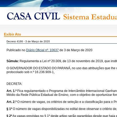
Exibir Ato
Decreto 4166 - 3 de Março de 2020
Publicado no
Diário Oficial nº. 10637
de 3 de Março de 2020
Súmula:
Regulamenta a Lei nº 20.009, de 13 de novembro de 2019, que inst
O GOVERNADOR DO ESTADO DO PARANÁ, no uso das atribuições que lhe conferes
protocolado sob n.º 16.236.909-1,
DECRETA:
Art. 1.º
Fica regulamentado o Programa de Intercâmbio Internacional Ganhand
Médio da Rede Pública Estadual de Ensino, com o objetivo de oportunizar fo
Art. 2.º
O número de vagas, os critérios de seleção e a classificação para o 
§ 1º
O número de vagas disponibilizadas no edital deve observar o critério d
§ 2º
As vagas previstas no § 1º deste artigo serão garantidas desde que haja e