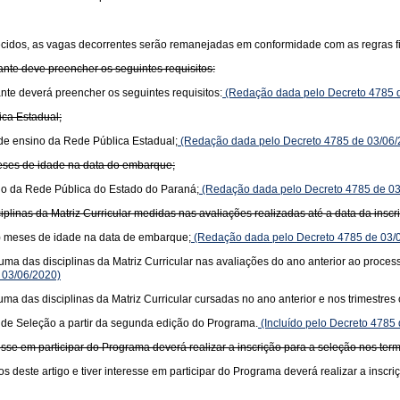
lecidos, as vagas decorrentes serão remanejadas em conformidade com as regras fi
dante deve preencher os seguintes requisitos:
ante deverá preencher os seguintes requisitos:
(Redação dada pelo Decreto 4785 
ica Estadual;
 de ensino da Rede Pública Estadual;
(Redação dada pelo Decreto 4785 de 03/06/
meses de idade na data do embarque;
ino da Rede Pública do Estado do Paraná;
(Redação dada pelo Decreto 4785 de 03
plinas da Matriz Curricular medidas nas avaliações realizadas até a data da inscr
s) meses de idade na data de embarque;
(Redação dada pelo Decreto 4785 de 03/
uma das disciplinas da Matriz Curricular nas avaliações do ano anterior ao process
 03/06/2020)
uma das disciplinas da Matriz Curricular cursadas no ano anterior e nos trimestres 
al de Seleção a partir da segunda edição do Programa.
(Incluído pelo Decreto 4785
esse em participar do Programa deverá realizar a inscrição para a seleção nos ter
os deste artigo e tiver interesse em participar do Programa deverá realizar a inscr