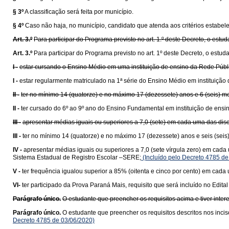
§ 3º
A classificação será feita por município.
§ 4º
Caso não haja, no município, candidato que atenda aos critérios estabe
Art. 3.º
Para participar do Programa previsto no art. 1.º deste Decreto, o estu
Art. 3.º
Para participar do Programa previsto no art. 1º deste Decreto, o estud
I -
estar cursando o Ensino Médio em uma instituição de ensino da Rede Públ
I -
estar regularmente matriculado na 1ª série do Ensino Médio em instituição
II -
ter no mínimo 14 (quatorze) e no máximo 17 (dezessete) anos e 6 (seis) 
II -
ter cursado do 6º ao 9º ano do Ensino Fundamental em instituição de ens
III -
apresentar médias iguais ou superiores a 7,0 (sete) em cada uma das disci
III -
ter no mínimo 14 (quatorze) e no máximo 17 (dezessete) anos e seis (sei
IV -
apresentar médias iguais ou superiores a 7,0 (sete vírgula zero) em cada 
Sistema Estadual de Registro Escolar –SERE;
(Incluído pelo Decreto 4785 de
V -
ter frequência igualou superior a 85% (oitenta e cinco por cento) em cada 
VI-
ter participado da Prova Paraná Mais, requisito que será incluído no Edit
Parágrafo único.
O estudante que preencher os requisitos acima e tiver inter
Parágrafo único.
O estudante que preencher os requisitos descritos nos incis
Decreto 4785 de 03/06/2020)