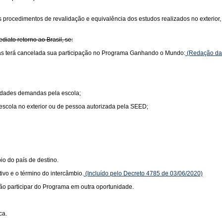
s procedimentos de revalidação e equivalência dos estudos realizados no exterio
iato retorno ao Brasil, se:
das terá cancelada sua participação no Programa Ganhando o Mundo:
(Redação dad
ividades demandas pela escola;
 escola no exterior ou de pessoa autorizada pela SEED;
io do país de destino.
vo e o término do intercâmbio.
(Incluído pelo Decreto 4785 de 03/06/2020)
ão participar do Programa em outra oportunidade.
ca.