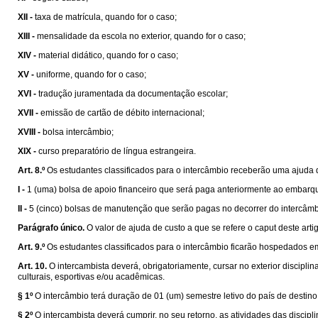
XII -
taxa de matrícula, quando for o caso;
XIII -
mensalidade da escola no exterior, quando for o caso;
XIV -
material didático, quando for o caso;
XV -
uniforme, quando for o caso;
XVI -
tradução juramentada da documentação escolar;
XVII -
emissão de cartão de débito internacional;
XVIII -
bolsa intercâmbio;
XIX -
curso preparatório de língua estrangeira.
Art. 8.º
Os estudantes classificados para o intercâmbio receberão uma ajuda de
I -
1 (uma) bolsa de apoio financeiro que será paga anteriormente ao embarqu
II -
5 (cinco) bolsas de manutenção que serão pagas no decorrer do intercâmb
Parágrafo único.
O valor de ajuda de custo a que se refere o caput deste art
Art. 9.º
Os estudantes classificados para o intercâmbio ficarão hospedados e
Art. 10.
O intercambista deverá, obrigatoriamente, cursar no exterior discip
culturais, esportivas e/ou acadêmicas.
§ 1º
O intercâmbio terá duração de 01 (um) semestre letivo do país de destino
§ 2º
O intercambista deverá cumprir, no seu retorno, as atividades das disci