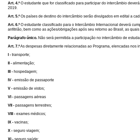
Art. 4.º
O estudante que for classificado para participar do intercâmbio dever
2019.
Art. 5.º
Os países de destino do intercâmbio serão divulgados em edital a cada
Art. 6.º
O estudante classificado para o Intercâmbio Internacional deverá cu
anfitrião, bem como as ações/obrigações após seu retorno ao Brasil, as quais 
Parágrafo único.
Não será permitida a participação no intercâmbio de estuda
Art. 7.º
As despesas diretamente relacionadas ao Programa, elencadas nos in
I -
transporte;
II -
alimentação;
III -
hospedagem;
IV -
emissão de passaporte
V -
emissão de vistos;
VI -
passagens aéreas
VII -
passagens terrestres;
VIII -
exames médicos;
IX -
vacinas;
X -
seguro viagem;
XI -
seguro saúde;