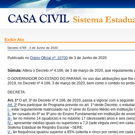
Exibir Ato
Decreto 4785 - 3 de Junho de 2020
Publicado no
Diário Oficial nº. 10700
de 3 de Junho de 2020
Súmula:
Altera o Decreto nº 4.166, de 3 de março de 2020, que regulamenta 
O GOVERNADOR DO ESTADO DO PARANÁ, no uso das atribuições que lhe confere 
2019, no Decreto nº 4.166, 3 de março de 2020, bem como o contido no proto
DECRETA:
Art. 1º
O art. 3º do Decreto nº 4.166, de 2020, passa a vigorar com a seguinte
Art. 3º
Para participar do Programa previsto no art. 1º deste Decreto, o estuda
I -
estar regularmente matriculado na 1ª série do Ensino Médio em instituição
II -
ter cursado do 6º ao 9º ano do Ensino Fundamental em instituição de ens
III -
ter no mínimo 14 (quatorze) e no máximo 17 (dezessete) anos e seis (sei
IV -
apresentar médias iguais ou superiores a 7,0 (sete vírgula zero) em cada u
Sistema Estadual de Registro Escolar –SERE;
V -
ter frequência igualou superior a 85% (oitenta e cinco por cento) em cada u