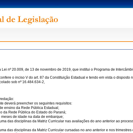
a Lei nº 20.009, de 13 de novembro de 2019, que institui o Programa de Intercâm
o inciso V do art. 87 da Constituição Estadual e tendo em vista o disposto na 
colado sob nº 16.484.634-2,
 redação:
nte deverá preencher os seguintes requisitos:
 de ensino da Rede Pública Estadual;
ino da Rede Pública do Estado do Paraná;
s) meses de idade na data de embarque;
ma das disciplinas da Matriz Curricular nas avaliações do ano anterior ao process
ma das disciplinas da Matriz Curricular cursadas no ano anterior e nos trimestres 