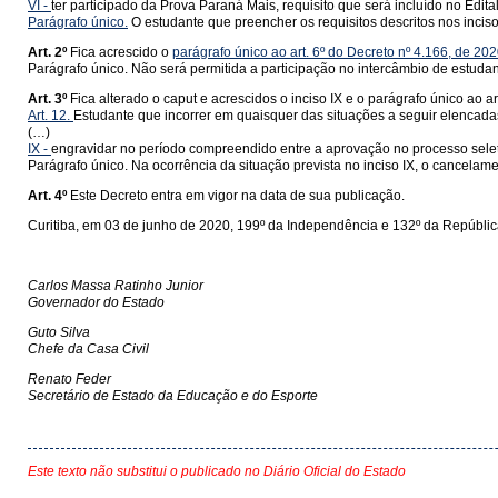
VI -
ter participado da Prova Paraná Mais, requisito que será incluído no Edi
Parágrafo único.
O estudante que preencher os requisitos descritos nos incisos
Art. 2º
Fica acrescido o
parágrafo único ao art. 6º do Decreto nº 4.166, de 20
Parágrafo único. Não será permitida a participação no intercâmbio de estudan
Art. 3º
Fica alterado o caput e acrescidos o inciso IX e o parágrafo único ao a
Art. 12.
Estudante que incorrer em quaisquer das situações a seguir elenca
(…)
IX -
engravidar no período compreendido entre a aprovação no processo seleti
Parágrafo único. Na ocorrência da situação prevista no inciso IX, o cancela
Art. 4º
Este Decreto entra em vigor na data de sua publicação.
Curitiba, em 03 de junho de 2020, 199º da Independência e 132º da Repúblic
Carlos Massa Ratinho Junior
Governador do Estado
Guto Silva
Chefe da Casa Civil
Renato Feder
Secretário de Estado da Educação e do Esporte
Este texto não substitui o publicado no Diário Oficial do Estado