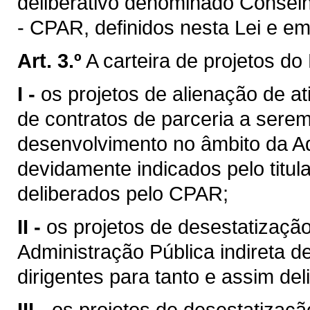
deliberativo denominado Consel
- CPAR, definidos nesta Lei e e
Art. 3.º
A carteira de projetos d
I -
os projetos de alienação de at
de contratos de parceria a sere
desenvolvimento no âmbito da Ad
devidamente indicados pelo titul
deliberados pelo CPAR;
II -
os projetos de desestatizaçã
Administração Pública indireta 
dirigentes para tanto e assim de
III -
os projetos de desestatizaçã