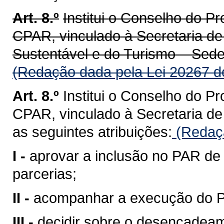
Art. 8.º
Institui o Conselho do P
CPAR, vinculado à Secretaria d
Sustentável e do Turismo – Sedes
(Redação dada pela Lei 20267 d
Art. 8.º
Institui o Conselho do P
CPAR, vinculado à Secretaria d
as seguintes atribuições:
(Redaçã
I -
aprovar a inclusão no PAR de 
parcerias;
II -
acompanhar a execução do 
III -
decidir sobre o desencadea