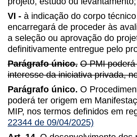
projeto, estudo ou levantamento;
VI -
à indicação do corpo técnico
encarregará de proceder às aval
a seleção ou aprovação do proje
definitivamente entregue pelo pr
Parágrafo único.
O PMI poderá 
interesse da iniciativa privada,
Parágrafo único.
O Procediment
poderá ter origem em Manifestaçã
MIP, nos termos definidos em re
22344 de 09/04/2025)
Art. 14.
O desenvolvimento dos p