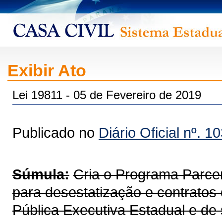
Exibir Ato
Lei 19811 - 05 de Fevereiro de 2019
Publicado no
Diário Oficial nº. 1
Súmula:
Cria o Programa Parce
para desestatização e contratos
Pública Executiva Estadual e de 