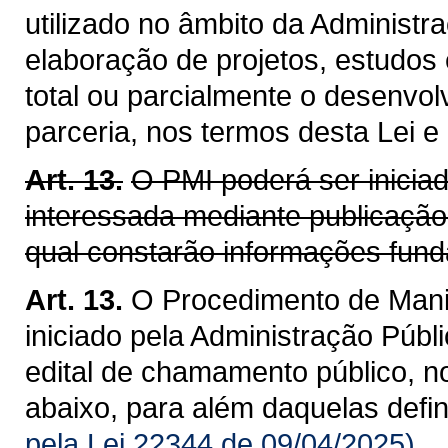
utilizado no âmbito da Administra
elaboração de projetos, estudos
total ou parcialmente o desenvol
parceria, nos termos desta Lei e
Art. 13.
O PMI poderá ser inicia
interessada mediante publicação
qual constarão informações fund
Art. 13.
O Procedimento de Manif
iniciado pela Administração Públ
edital de chamamento público, n
abaixo, para além daquelas defi
pela Lei 22344 de 09/04/2025)