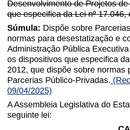
Desenvolvimento de Projetos de I
que especifica da Lei nº 17.046, 
Súmula:
Dispõe sobre Parcerias
normas para desestatização e co
Administração Pública Executiva 
os dispositivos que especifica da
2012, que dispõe sobre normas p
Parcerias Público-Privadas.
(Red
09/04/2025)
A Assembleia Legislativa do Est
seguinte lei:
CA