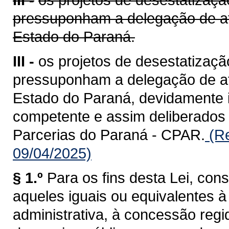
pressuponham a delegação de at
Estado do Paraná.
III -
os projetos de desestatizaçã
pressuponham a delegação de at
Estado do Paraná, devidamente i
competente e assim deliberados
Parcerias do Paraná - CPAR.
(Re
09/04/2025)
§ 1.º
Para os fins desta Lei, con
aqueles iguais ou equivalentes
administrativa, à concessão regid