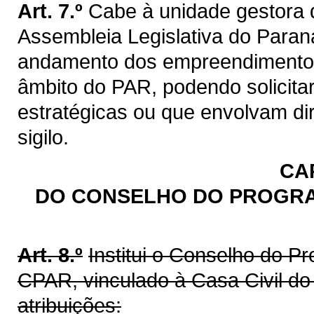
Art. 7.º
Cabe à unidade gestora 
Assembleia Legislativa do Paran
andamento dos empreendimento
âmbito do PAR, podendo solicitar
estratégicas ou que envolvam di
sigilo.
CAP
DO CONSELHO DO PROGRA
Art. 8.º
Institui o Conselho do P
CPAR, vinculado à Casa Civil d
atribuições: