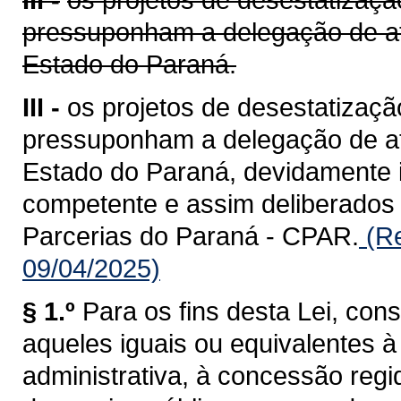
pressuponham a delegação de at
Estado do Paraná.
III -
os projetos de desestatizaçã
pressuponham a delegação de at
Estado do Paraná, devidamente i
competente e assim deliberados
Parcerias do Paraná - CPAR.
(Re
09/04/2025)
§ 1.º
Para os fins desta Lei, con
aqueles iguais ou equivalentes
administrativa, à concessão regid