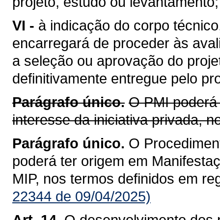
projeto, estudo ou levantamento;
VI -
à indicação do corpo técnico
encarregará de proceder às aval
a seleção ou aprovação do proje
definitivamente entregue pelo pr
Parágrafo único.
O PMI poderá 
interesse da iniciativa privada,
Parágrafo único.
O Procediment
poderá ter origem em Manifestaçã
MIP, nos termos definidos em re
22344 de 09/04/2025)
Art. 14.
O desenvolvimento dos p