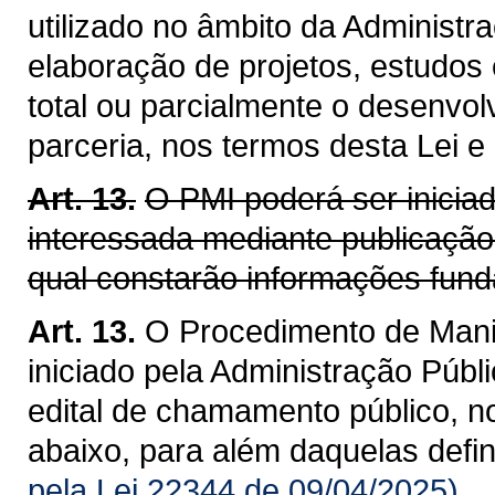
utilizado no âmbito da Administra
elaboração de projetos, estudos
total ou parcialmente o desenvol
parceria, nos termos desta Lei e
Art. 13.
O PMI poderá ser inicia
interessada mediante publicação
qual constarão informações fund
Art. 13.
O Procedimento de Manif
iniciado pela Administração Públ
edital de chamamento público, n
abaixo, para além daquelas defi
pela Lei 22344 de 09/04/2025)