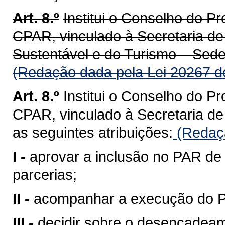
Art. 8.º
Institui o Conselho do P
CPAR, vinculado à Secretaria d
Sustentável e do Turismo – Sedes
(Redação dada pela Lei 20267 d
Art. 8.º
Institui o Conselho do P
CPAR, vinculado à Secretaria d
as seguintes atribuições:
(Redaçã
I -
aprovar a inclusão no PAR de 
parcerias;
II -
acompanhar a execução do 
III -
decidir sobre o desencadea