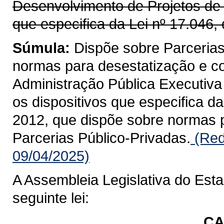
Desenvolvimento de Projetos de I
que especifica da Lei nº 17.046, 
Súmula:
Dispõe sobre Parcerias
normas para desestatização e co
Administração Pública Executiva 
os dispositivos que especifica da
2012, que dispõe sobre normas p
Parcerias Público-Privadas.
(Red
09/04/2025)
A Assembleia Legislativa do Est
seguinte lei:
CA