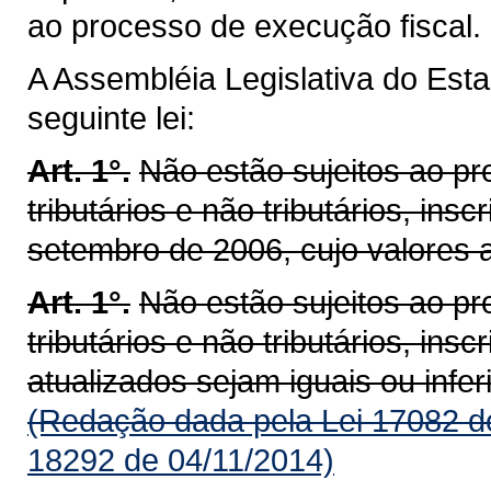
ao processo de execução fiscal.
A Assembléia Legislativa do Est
seguinte lei:
Art. 1°.
Não estão sujeitos ao pr
tributários e não tributários, ins
setembro de 2006, cujo valores a
Art. 1°.
Não estão sujeitos ao pr
tributários e não tributários, ins
atualizados sejam iguais ou infer
(Redação dada pela Lei 17082 d
18292 de 04/11/2014)