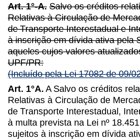
Art. 1°-A.
Salvo os créditos rel
Relativas à Circulação de Merca
de Transporte Interestadual e In
à inscrição em dívida ativa pela
aqueles cujos valores atualizados
UPF/PR:
(Incluído pela Lei 17082 de 09/0
Art. 1°A.
A Salvo os créditos re
Relativas à Circulação de Merca
de Transporte Interestadual, In
à multa prevista na Lei nº 18.451
sujeitos à inscrição em dívida at