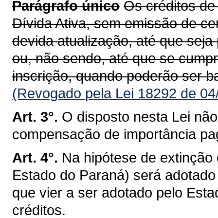
Parágrafo único
Os créditos de 
Dívida Ativa, sem emissão de ce
devida atualização, até que seja 
ou, não sendo, até que se cump
inscrição, quando poderão ser b
(Revogado pela Lei 18292 de 04
Art. 3°.
O disposto nesta Lei não 
compensação de importância p
Art. 4°.
Na hipótese de extinção
Estado do Paraná) será adotado o
que vier a ser adotado pelo Est
créditos.