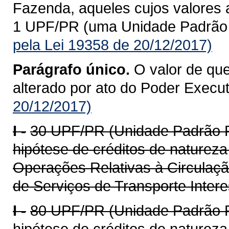
Fazenda, aqueles cujos valores a
1 UPF/PR (uma Unidade Padrão 
pela Lei 19358 de 20/12/2017)
Parágrafo único.
O valor de que
alterado por ato do Poder Execu
20/12/2017)
I -
30 UPF/PR (Unidade Padrão F
hipótese de créditos de natureza 
Operações Relativas à Circulaç
de Serviços de Transporte Intere
I -
80 UPF/PR (Unidade Padrão F
hipótese de créditos de natureza 