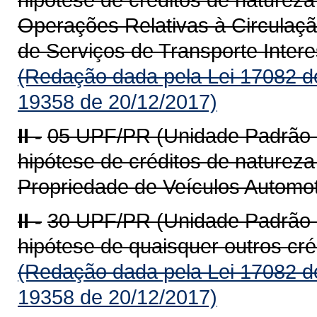
Operações Relativas à Circulaç
de Serviços de Transporte Intere
(Redação dada pela Lei 17082 d
19358 de 20/12/2017)
II -
05 UPF/PR (Unidade Padrão F
hipótese de créditos de natureza 
Propriedade de Veículos Automot
II -
30 UPF/PR (Unidade Padrão F
hipótese de quaisquer outros cré
(Redação dada pela Lei 17082 d
19358 de 20/12/2017)