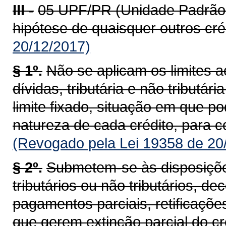
III -
05 UPF/PR (Unidade Padrão 
hipótese de quaisquer outros cré
20/12/2017)
§ 1º.
Não se aplicam os limites 
dívidas, tributária e não tribut
limite fixado, situação em que p
natureza de cada crédito, para 
(Revogado pela Lei 19358 de 20
§ 2º.
Submetem-se às disposições
tributários ou não tributários, d
pagamentos parciais, retificaçõe
que gerem extinção parcial do cr