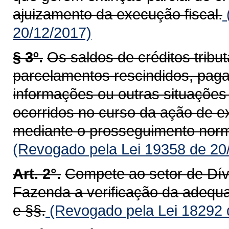
ajuizamento da execução fiscal.
20/12/2017)
§ 3º.
Os saldos de créditos tribut
parcelamentos rescindidos, pagam
informações ou outras situações 
ocorridos no curso da ação de e
mediante o prosseguimento norma
(Revogado pela Lei 19358 de 20
Art. 2°.
Compete ao setor de Dívi
Fazenda a verificação da adequaç
e §§.
(Revogado pela Lei 18292 