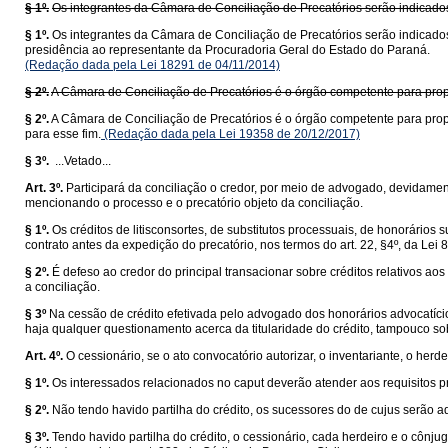
§ 1º.
Os integrantes da Câmara de Conciliação de Precatórios serão indicado
§ 1º.
Os integrantes da Câmara de Conciliação de Precatórios serão indicado
presidência ao representante da Procuradoria Geral do Estado do Paraná.
(Redação dada pela Lei 18291 de 04/11/2014)
§ 2º.
A Câmara de Conciliação de Precatórios é o órgão competente para propor
§ 2º.
A Câmara de Conciliação de Precatórios é o órgão competente para prop
para esse fim.
(Redação dada pela Lei 19358 de 20/12/2017)
§ 3º.
...Vetado...
Art. 3º.
Participará da conciliação o credor, por meio de advogado, devidamen
mencionando o processo e o precatório objeto da conciliação.
§ 1º.
Os créditos de litisconsortes, de substitutos processuais, de honorário
contrato antes da expedição do precatório, nos termos do art. 22, §4º, da Lei 
§ 2º.
É defeso ao credor do principal transacionar sobre créditos relativos 
a conciliação.
§ 3º
Na cessão de crédito efetivada pelo advogado dos honorários advocatício
haja qualquer questionamento acerca da titularidade do crédito, tampouco sobr
Art. 4º.
O cessionário, se o ato convocatório autorizar, o inventariante, o herd
§ 1º.
Os interessados relacionados no caput deverão atender aos requisitos pr
§ 2º.
Não tendo havido partilha do crédito, os sucessores do de cujus serão adm
§ 3º.
Tendo havido partilha do crédito, o cessionário, cada herdeiro e o cônju