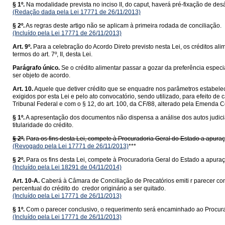
§ 1º.
Na modalidade prevista no inciso II, do caput, haverá pré-fixação de des
(Redação dada pela Lei 17771 de 26/11/2013)
§ 2º.
As regras deste artigo não se aplicam à primeira rodada de conciliação.
(Incluído pela Lei 17771 de 26/11/2013)
Art. 9º.
Para a celebração do Acordo Direto previsto nesta Lei, os créditos alime
termos do art. 7º, II, desta Lei.
Parágrafo único.
Se o crédito alimentar passar a gozar da preferência especia
ser objeto de acordo.
Art. 10.
Aquele que detiver crédito que se enquadre nos parâmetros estabel
exigidos por esta Lei e pelo ato convocatório, sendo utilizado, para efeito 
Tribunal Federal e com o § 12, do art. 100, da CF/88, alterado pela Emenda C
§ 1º.
A apresentação dos documentos não dispensa a análise dos autos judiciai
titularidade do crédito.
§ 2º.
Para os fins desta Lei, compete à Procuradoria Geral do Estado a apuraç
(Revogado pela Lei 17771 de 26/11/2013)
***
§ 2º.
Para os fins desta Lei, compete à Procuradoria Geral do Estado a apuraç
(Incluído pela Lei 18291 de 04/11/2014)
Art. 10-A.
Caberá à Câmara de Conciliação de Precatórios emiti r parecer con
percentual do crédito do credor originário a ser quitado.
(Incluído pela Lei 17771 de 26/11/2013)
§ 1º.
Com o parecer conclusivo, o requerimento será encaminhado ao Procurado
(Incluído pela Lei 17771 de 26/11/2013)