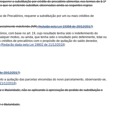
querer a substituição por crédito de precatório alimentar, nos termos do § 1º
io que se pretende substituir, observadas ainda as seguintes regras:
o de Precatórios, requerer a substituição por um ou mais créditos de
parcialmente indeferido.(NR)
(Incluído pela Lei 19358 de 20/12/2017)
rios, com base no art. 19, cujo resultado tenha sido o indeferimento do
alquer motivo, ou ainda, que tenha sido o resultado pelo deferimento, total ou
 créditos de precatórios com o propósito de quitação do saldo devedor,
(Redação dada pela Lei 19802 de 21/12/2018)
de 20/12/2017)
jeto a quitação das parcelas vincendas do novo parcelamento, observando-se,
21/12/2018)
z e titularidade, não se aplicando à apreciação do pedido de substituição o
e titularidade;