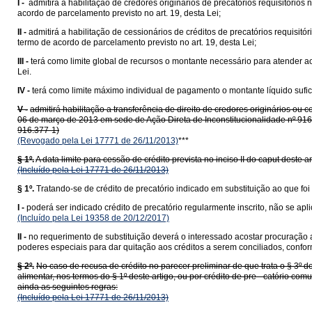
I -
admitirá a habilitação de credores originários de precatórios requisitór
acordo de parcelamento previsto no art. 19, desta Lei;
II -
admitirá a habilitação de cessionários de créditos de precatórios requisi
termo de acordo de parcelamento previsto no art. 19, desta Lei;
III -
terá como limite global de recursos o montante necessário para atender a
Lei.
IV -
terá como limite máximo individual de pagamento o montante líquido sufici
V -
admitirá habilitação a transferência de direito de credores originários ou 
06 de março de 2013 em sede de Ação Direta de Inconstitucionalidade nº 916.3
916.377-1)
(Revogado pela Lei 17771 de 26/11/2013)
***
§ 1º.
A data limite para cessão de crédito prevista no inciso II do caput deste 
(Incluído pela Lei 17771 de 26/11/2013)
§ 1º.
Tratando-se de crédito de precatório indicado em substituição ao que foi 
I -
poderá ser indicado crédito de precatório regularmente inscrito, não se apli
(Incluído pela Lei 19358 de 20/12/2017)
II -
no requerimento de substituição deverá o interessado acostar procuração a
poderes especiais para dar quitação aos créditos a serem conciliados, confor
§ 2º.
No caso de recusa de crédito no parecer preliminar de que trata o § 3º d
alimentar, nos termos do § 1º deste artigo, ou por crédito de pre - catório c
ainda as seguintes regras:
(Incluído pela Lei 17771 de 26/11/2013)