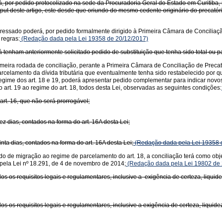
, por pedido protocolizado na sede da Procuradoria Geral do Estado em Curitiba, re
caput deste artigo, este desde que oriundo do mesmo cedente originário do precatór
nteressado poderá, por pedido formalmente dirigido à Primeira Câmara de Conciliaçã
 regras:
(Redação dada pela Lei 19358 de 20/12/2017)
já tenham anteriormente solicitado pedido de substituição que tenha sido total ou 
imeira rodada de conciliação, perante a Primeira Câmara de Conciliação de Precató
arcelamento da dívida tributária que eventualmente tenha sido restabelecido por qu
regime dos art. 18 e 19, poderá apresentar pedido complementar para indicar novos
rt. 19 ao regime do art. 18, todos desta Lei, observadas as seguintes condições:
art. 16, que não será prorrogável;
z dias, contados na forma do art. 16A desta Lei;
nta dias, contados na forma do art. 16A desta Lei;
(Redação dada pela Lei 19358 
ido de migração ao regime de parcelamento do art. 18, a conciliação terá como ob
a pela Lei nº 18.291, de 4 de novembro de 2014;
(Redação dada pela Lei 19802 de 
os os requisitos legais e regulamentares, inclusive a exigência de certeza, liquide
s os requisitos legais e regulamentares, inclusive a exigência de certeza, liquidez 