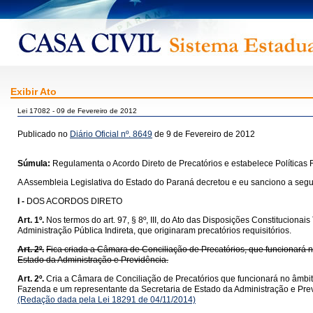
Exibir Ato
Lei 17082 - 09 de Fevereiro de 2012
Publicado no
Diário Oficial nº. 8649
de 9 de Fevereiro de 2012
Súmula:
Regulamenta o Acordo Direto de Precatórios e estabelece Políticas 
A Assembleia Legislativa do Estado do Paraná decretou e eu sanciono a segui
I -
DOS ACORDOS DIRETO
Art. 1º.
Nos termos do art. 97, § 8º, III, do Ato das Disposições Constitucionai
Administração Pública Indireta, que originaram precatórios requisitórios.
Art. 2º.
Fica criada a Câmara de Conciliação de Precatórios, que funcionará 
Estado da Administração e Previdência.
Art. 2º.
Cria a Câmara de Conciliação de Precatórios que funcionará no âmbi
Fazenda e um representante da Secretaria de Estado da Administração e Pre
(Redação dada pela Lei 18291 de 04/11/2014)