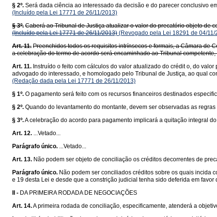
§ 2º.
Será dada ciência ao interessado da decisão e do parecer conclusivo em
(Incluído pela Lei 17771 de 26/11/2013)
§ 3º.
Caberá ao Tribunal de Justiça atualizar o valor do precatório objeto de c
(Incluído pela Lei 17771 de 26/11/2013)
(Revogado pela Lei 18291 de 04/11/
Art. 11.
Preenchidos todos os requisitos intrínsecos e formais, a Câmara de C
a celebração do termo de acordo será encaminhado ao Tribunal competente,
Art. 11.
Instruído o feito com cálculos do valor atualizado do crédit o, do val
advogado do interessado, e homologado pelo Tribunal de Justiça, ao qual co
(Redação dada pela Lei 17771 de 26/11/2013)
§ 1º.
O pagamento será feito com os recursos financeiros destinados especifica
§ 2º.
Quando do levantamento do montante, devem ser observadas as regras refe
§ 3º.
A celebração do acordo para pagamento implicará a quitação integral do 
Art. 12.
...Vetado...
Parágrafo único.
...Vetado...
Art. 13.
Não podem ser objeto de conciliação os créditos decorrentes de preca
Parágrafo único.
Não podem ser conciliados créditos sobre os quais incida con
e 19 desta Lei e desde que a constrição judicial tenha sido deferida em favor
II -
DA PRIMEIRA RODADA DE NEGOCIAÇÕES
Art. 14.
A primeira rodada de conciliação, especificamente, atenderá a objetivo