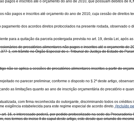
ios não pagos e inscritos até o orçamento do ano de 2010, que possuam débitos de
tórios não pagos e inscritos até orçamento do ano de 2010, cuja cessão de direito
o pagamento dos acordos diretos protocolados na presente rodada, observado o disp
ente para a quitação da parcela postergada prevista no art. 19, desta Lei, após as 
cessionários de precatórios alimentares não pagos e inscritos até o orçamento de 20
77-1, em trâmite no Órgão Especial do e. Tribunal de Justiça do Estado do Paraná
artigo não se aplica a cessões de precatórios alimentares inscritos a partir do orça
rejeitado no parecer preliminar, conforme o disposto no § 2º deste artigo, observar
cando as limitações quanto ao ano de inscrição orçamentária do precatório e quanto 
tualizada, com firma reconhecida do outorgante, discriminando todos os créditos i
me exigência estabelecida para este regime especial de acordo direto.
(Incluído p
o art. 16, o interessado poderá, por pedido protocolizado na sede da Procuradoria G
omum, nos termos do inciso II do caput deste artigo, este desde que oriundo do mesm