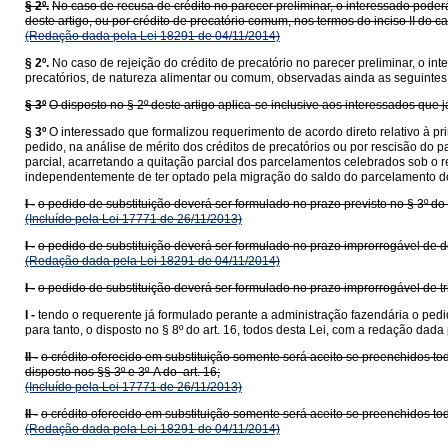
§ 2º.
No caso de recusa de crédito no parecer preliminar, o interessado poderá
deste artigo, ou por crédito de precatório comum, nos termos do inciso II do 
(Redação dada pela Lei 18291 de 04/11/2014)
§ 2º.
No caso de rejeição do crédito de precatório no parecer preliminar, o i
precatórios, de natureza alimentar ou comum, observadas ainda as seguintes
§ 3º
O disposto no § 2º deste artigo aplica-se inclusive aos interessados que 
§ 3º
O interessado que formalizou requerimento de acordo direto relativo à pr
pedido, na análise de mérito dos créditos de precatórios ou por rescisão do p
parcial, acarretando a quitação parcial dos parcelamentos celebrados sob o 
independentemente de ter optado pela migração do saldo do parcelamento do a
I -
o pedido de substituição deverá ser formulado no prazo previsto no § 3º do 
(Incluído pela Lei 17771 de 26/11/2013)
I -
o pedido de substituição deverá ser formulado no prazo improrrogável de de
(Redação dada pela Lei 18291 de 04/11/2014)
I -
o pedido de substituição deverá ser formulado no prazo improrrogável de tri
I -
tendo o requerente já formulado perante a administração fazendária o ped
para tanto, o disposto no § 8º do art. 16, todos desta Lei, com a redação dad
II -
o crédito oferecido em substituição somente será aceito se preenchidos tod
disposto nos §§ 3º e 3º-A do art. 16;
(Incluído pela Lei 17771 de 26/11/2013)
II -
o crédito oferecido em substituição somente será aceito se preenchidos todo
(Redação dada pela Lei 18291 de 04/11/2014)