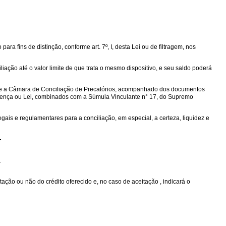
ara fins de distinção, conforme art. 7º, I, desta Lei ou de filtragem, nos
iliação até o valor limite de que trata o mesmo dispositivo, e seu saldo poderá
ante a Câmara de Conciliação de Precatórios, acompanhado dos documentos
 sentença ou Lei, combinados com a Súmula Vinculante n° 17, do Supremo
gais e regulamentares para a conciliação, em especial, a certeza, liquidez e
.
.
ção ou não do crédito oferecido e, no caso de aceitação , indicará o