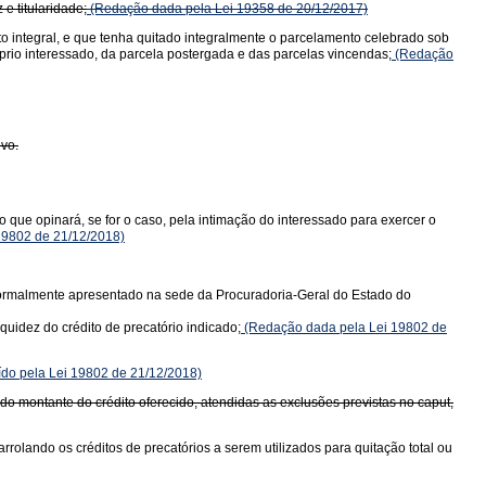
e titularidade;
(Redação dada pela Lei 19358 de 20/12/2017)
o integral, e que tenha quitado integralmente o parcelamento celebrado sob
prio interessado, da parcela postergada e das parcelas vincendas;
(Redação
ivo.
que opinará, se for o caso, pela intimação do interessado para exercer o
19802 de 21/12/2018)
 formalmente apresentado na sede da Procuradoria-Geral do Estado do
quidez do crédito de precatório indicado;
(Redação dada pela Lei 19802 de
ído pela Lei 19802 de 21/12/2018)
o montante do crédito oferecido, atendidas as exclusões previstas no caput,
rolando os créditos de precatórios a serem utilizados para quitação total ou