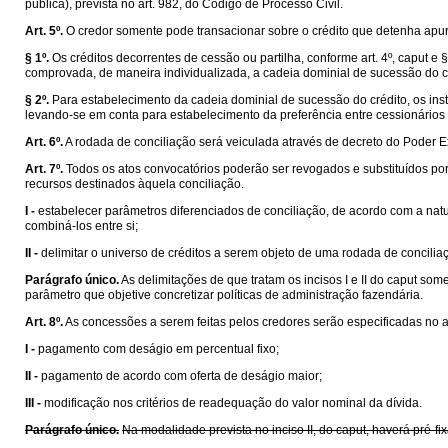
pública), prevista no art. 982, do Código de Processo Civil.
Art. 5º.
O credor somente pode transacionar sobre o crédito que detenha apurado
§ 1º.
Os créditos decorrentes de cessão ou partilha, conforme art. 4º, caput e
comprovada, de maneira individualizada, a cadeia dominial de sucessão do cré
§ 2º.
Para estabelecimento da cadeia dominial de sucessão do crédito, os ins
levando-se em conta para estabelecimento da preferência entre cessionários
Art. 6º.
A rodada de conciliação será veiculada através de decreto do Poder Ex
Art. 7º.
Todos os atos convocatórios poderão ser revogados e substituídos po
recursos destinados àquela conciliação.
I -
estabelecer parâmetros diferenciados de conciliação, de acordo com a natu
combiná-los entre si;
II -
delimitar o universo de créditos a serem objeto de uma rodada de concilia
Parágrafo único.
As delimitações de que tratam os incisos I e II do caput som
parâmetro que objetive concretizar políticas de administração fazendária.
Art. 8º.
As concessões a serem feitas pelos credores serão especificadas no at
I -
pagamento com deságio em percentual fixo;
II -
pagamento de acordo com oferta de deságio maior;
III -
modificação nos critérios de readequação do valor nominal da dívida.
Parágrafo único.
Na modalidade prevista no inciso II, do caput, haverá pré-f