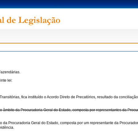
Fazendárias.
nte lei:
s Transitórias, fica instituído o Acordo Direto de Precatórios, resultado da concilia
no âmbito da Procuradoria Geral do Estado, composta por representantes da Procu
to da Procuradoria Geral do Estado, composta por um representante da Procurador
vidência.