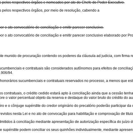
s pelos respectivos órgãos e nomeados por ato do Chefe do Poder Executivo.
s pelos respectivos órgãos, por meio de resolução, cabendo a
 o ato convocatório de conciliação e emitir parecer conclusivo.
or o ato convocatório de conciliação e emitir parecer conclusivo elaborado por
te munido de procuração contendo os poderes da cláusula ad judicia, com firma rec
s sucumbenciais e contratuais são considerados autônomos para efeitos de conciliaç
8.906/94.
aos honorários sucumbenciais e contratuais reservados no processo, a menos que e
s contratuais, o crédito cedido estará apto à conciliação ainda que a cessão ten
e o valor percentual objeto da reserva e destaque do valor bruto do crédito do au
eiro e o cônjuge supérstite do credor originário do precatório poderão participar da 
evistos nesta Lei e no ato de convocação para habilitação e comprovação de titula
itidos à conciliação mediante apresentação de autorização específica do juízo do in
ge supérstite podem conciliar os seus quinhões individualmente, mediante apresentaç