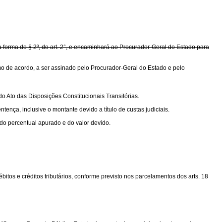
 forma do § 2º, do art. 2°, e encaminhará ao Procurador-Geral do Estado para
termo de acordo, a ser assinado pelo Procurador-Geral do Estado e pelo
do Ato das Disposições Constitucionais Transitórias.
nça, inclusive o montante devido a título de custas judiciais.
 do percentual apurado e do valor devido.
bitos e créditos tributários, conforme previsto nos parcelamentos dos arts. 18