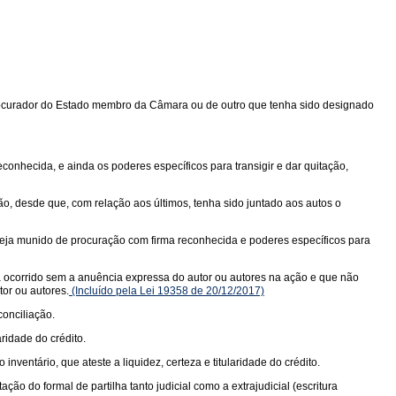
 Procurador do Estado membro da Câmara ou de outro que tenha sido designado
onhecida, e ainda os poderes específicos para transigir e dar quitação,
ão, desde que, com relação aos últimos, tenha sido juntado aos autos o
steja munido de procuração com firma reconhecida e poderes específicos para
ha ocorrido sem a anuência expressa do autor ou autores na ação e que não
tor ou autores.
(Incluído pela Lei 19358 de 20/12/2017)
conciliação.
ridade do crédito.
ventário, que ateste a liquidez, certeza e titularidade do crédito.
ão do formal de partilha tanto judicial como a extrajudicial (escritura