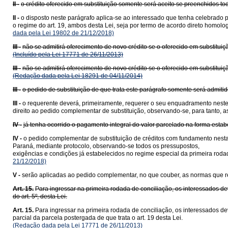
II -
o crédito oferecido em substituição somente será aceito se preenchidos todo
II -
o disposto neste parágrafo aplica-se ao interessado que tenha celebrado 
o regime do art. 19, ambos desta Lei, seja por termo de acordo direto homol
dada pela Lei 19802 de 21/12/2018)
III -
não se admitirá oferecimento de novo crédito se o oferecido em substituiçã
(Incluído pela Lei 17771 de 26/11/2013)
III -
não se admitirá oferecimento de novo crédito se o oferecido em substituiç
(Redação dada pela Lei 18291 de 04/11/2014)
III -
o pedido de substituição de que trata este parágrafo somente será admiti
III -
o requerente deverá, primeiramente, requerer o seu enquadramento neste 
direito ao pedido complementar de substituição, observando-se, para tanto, a
IV -
já tenha ocorrido o pagamento integral do valor parcelado na forma estabe
IV -
o pedido complementar de substituição de créditos com fundamento nesta
Paraná, mediante protocolo, observando-se todos os pressupostos,
exigências e condições já estabelecidos no regime especial da primeira rodada
21/12/2018)
V -
serão aplicadas ao pedido complementar, no que couber, as normas que reg
Art. 15.
Para ingressar na primeira rodada de conciliação, os interessados d
do art. 5º, desta Lei.
Art. 15.
Para ingressar na primeira rodada de conciliação, os interessados de
parcial da parcela postergada de que trata o art. 19 desta Lei.
(Redação dada pela Lei 17771 de 26/11/2013)