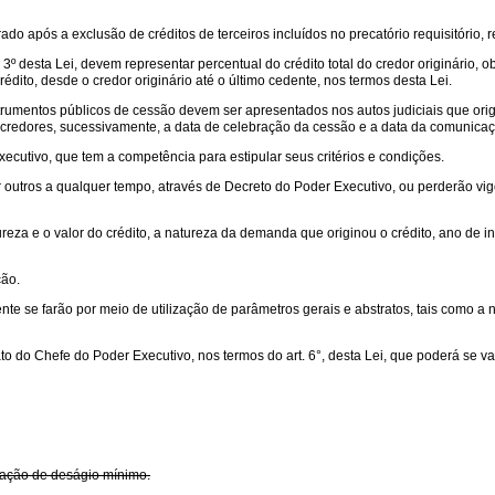
 após a exclusão de créditos de terceiros incluídos no precatório requisitório, res
 § 3º desta Lei, devem representar percentual do crédito total do credor originári
dito, desde o credor originário até o último cedente, nos termos desta Lei.
trumentos públicos de cessão devem ser apresentados nos autos judiciais que orig
 credores, sucessivamente, a data de celebração da cessão e a data da comunicaç
ecutivo, que tem a competência para estipular seus critérios e condições.
r outros a qualquer tempo, através de Decreto do Poder Executivo, ou perderão v
reza e o valor do crédito, a natureza da demanda que originou o crédito, ano de i
ção.
ente se farão por meio de utilização de parâmetros gerais e abstratos, tais como a
o do Chefe do Poder Executivo, nos termos do art. 6°, desta Lei, que poderá se val
ixação de deságio mínimo.