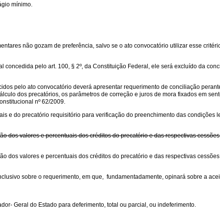
ágio mínimo.
ntares não gozam de preferência, salvo se o ato convocatório utilizar esse critério p
l concedida pelo art. 100, § 2º, da Constituição Federal, ele será excluído da conc
ecidos pelo ato convocatório deverá apresentar requerimento de conciliação per
de cálculo dos precatórios, os parâmetros de correção e juros de mora fixados em
onstitucional nº 62/2009.
s e do precatório requisitório para verificação do preenchimento das condições le
ão dos valores e percentuais dos créditos do precatório e das respectivas cessões
ão dos valores e percentuais dos créditos do precatório e das respectivas cessões
clusivo sobre o requerimento, em que, fundamentadamente, opinará sobre a aceita
r- Geral do Estado para deferimento, total ou parcial, ou indeferimento.