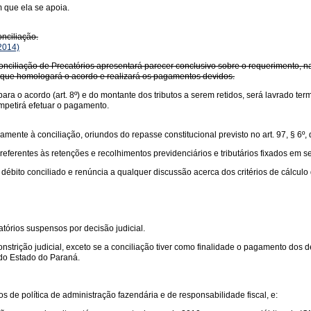
 que ela se apoia.
onciliação.
2014)
onciliação de Precatórios apresentará parecer conclusivo sobre o requerimento, na
 que homologará o acordo e realizará os pagamentos devidos.
or para o acordo (art. 8º) e do montante dos tributos a serem retidos, será lavrado 
mpetirá efetuar o pagamento.
mente à conciliação, oriundos do repasse constitucional previsto no art. 97, § 6º, 
rentes às retenções e recolhimentos previdenciários e tributários fixados em sente
débito conciliado e renúncia a qualquer discussão acerca dos critérios de cálculo
tórios suspensos por decisão judicial.
strição judicial, exceto se a conciliação tiver como finalidade o pagamento dos dé
 do Estado do Paraná.
s de política de administração fazendária e de responsabilidade fiscal, e: