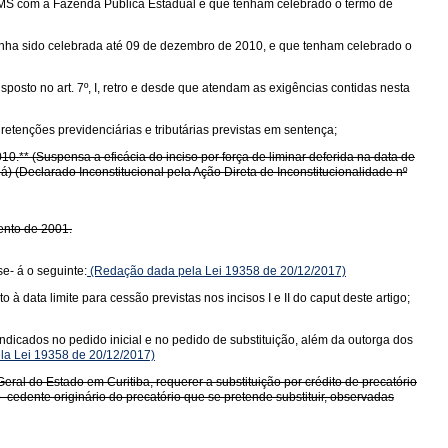
 ICMS com a Fazenda Pública Estadual e que tenham celebrado o termo de
s tenha sido celebrada até 09 de dezembro de 2010, e que tenham celebrado o
osto no art. 7º, I, retro e desde que atendam as exigências contidas nesta
retenções previdenciárias e tributárias previstas em sentença;
10.** (Suspensa a eficácia do inciso por força de liminar deferida na data de
) (Declarado Inconstitucional pela Ação Direta de Inconstitucionalidade nº
mento de 2001.
se- á o seguinte:
(Redação dada pela Lei 19358 de 20/12/2017)
à data limite para cessão previstas nos incisos I e II do caput deste artigo;
ndicados no pedido inicial e no pedido de substituição, além da outorga dos
ela Lei 19358 de 20/12/2017)
eral do Estado em Curitiba, requerer a substituição por crédito de precatório
o cedente originário do precatório que se pretende substituir, observadas