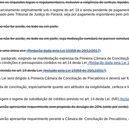
s os requisitos legais e regulamentares, inclusive a exigência de certeza, liquidez 
parcelamento originalmente sob o regime do art. 18 e ainda pendente de pagament
ogado pelo Tribunal de Justiça do Paraná, seja por pagamento espontâneo pelo pró
o não for aceito, no todo ou em parte.
ão não for aceito, no todo ou em parte, cuja motivação constará no parecer conclus
do uma única vez;
(Redação dada pela Lei 19358 de 20/12/2017)
parágrafo, exigindo-se manifestação expressa da Primeira Câmara de Conciliação 
s condições e pressupostos contidos no art.14 desta Lei;
(Redação dada pela Lei 
lecida no art. 19 desta Lei.
(Incluído pela Lei 19358 de 20/12/2017)
 Lei será dirigido à Primeira Câmara de Conciliação de Precatórios e deverá ser
 de conciliação, especialmente quanto aos atributos da exigibilidade, certeza e li
em o regime de substituição de créditos previsto no art. 14 desta Lei. (NR)
(Inclu
everão apresentar requerimento com proposta de deságio de 20% (vinte por cento) d
verão apresentar requerimento perante a Câmara de Conciliação de Precatórios, ar