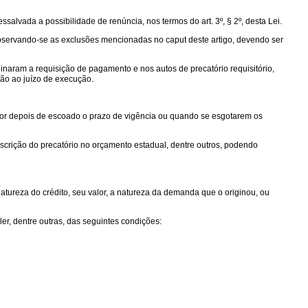
salvada a possibilidade de renúncia, nos termos do art. 3º, § 2º, desta Lei.
o, observando-se as exclusões mencionadas no caput deste artigo, devendo ser
inaram a requisição de pagamento e nos autos de precatório requisitório,
ão ao juízo de execução.
igor depois de escoado o prazo de vigência ou quando se esgotarem os
nscrição do precatório no orçamento estadual, dentre outros, podendo
 natureza do crédito, seu valor, a natureza da demanda que o originou, ou
er, dentre outras, das seguintes condições: