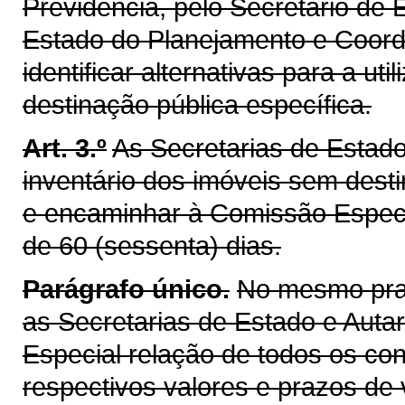
Previdência, pelo Secretário de
Estado do Planejamento e Coord
identificar alternativas para a u
destinação pública específica.
Art. 3.º
As Secretarias de Estad
inventário dos imóveis sem dest
e encaminhar à Comissão Especia
de 60 (sessenta) dias.
Parágrafo único.
No mesmo praz
as Secretarias de Estado e Aut
Especial relação de todos os con
respectivos valores e prazos de 