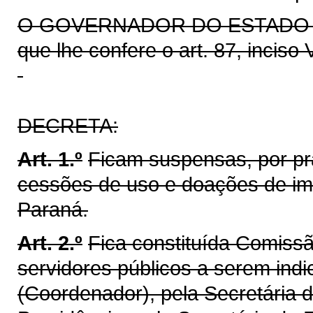
O GOVERNADOR DO ESTADO DO 
que lhe confere o art. 87, inciso 
DECRETA:
Art. 1.º
Ficam suspensas, por pr
cessões de uso e doações de im
Paraná.
Art. 2.º
Fica constituída Comissã
servidores públicos a serem indi
(Coordenador), pela Secretária 