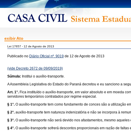
exibir Ato
Lei 17657 - 12 de Agosto de 2013
Publicado no
Diário Oficial nº. 9019
de 12 de Agosto de 2013
(vide Decreto 2672 de 09/09/2019)
Súmula:
Institui o auxílio-transporte.
A Assembleia Legislativa do Estado do Paraná decretou e eu sanciono a segui
Art. 1°.
Fica instituído o auxílio-transporte, em valor absoluto e em moeda cor
servidores temporários contratados por regime especial.
§ 1°.
O auxílio-transporte tem como fundamento de conces são a utilização e
§ 2°.
auxílio-transporte tem natureza indenizatória e não se incorpora à remun
§ 3°.
O auxílio-transporte não será devido nos afastamentos, mesmo aqueles co
§ 4°.
O auxílio-transporte sofrerá descontos proporcionais em razão de faltas 