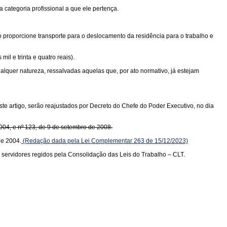
 categoria profissional a que ele pertença.
ão proporcione transporte para o deslocamento da residência para o trabalho e
il e trinta e quatro reais).
lquer natureza, ressalvadas aquelas que, por ato normativo, já estejam
deste artigo, serão reajustados por Decreto do Chefe do Poder Executivo, no dia
004, e nº 123, de 9 de setembro de 2008.
de 2004.
(Redação dada pela Lei Complementar 263 de 15/12/2023)
s servidores regidos pela Consolidação das Leis do Trabalho – CLT.