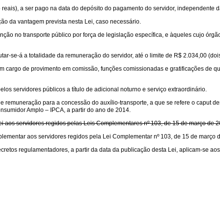
ro reais), a ser pago na data do depósito do pagamento do servidor, independente da
ão da vantagem prevista nesta Lei, caso necessário.
nção no transporte público por força de legislação específica, e àqueles cujo órg
r-se-á a totalidade da remuneração do servidor, até o limite de R$ 2.034,00 (dois m
om cargo de provimento em comissão, funções comissionadas e gratificações de qua
s servidores públicos a título de adicional noturno e serviço extraordinário.
ite de remuneração para a concessão do auxílio-transporte, a que se refere o caput 
nsumidor Amplo – IPCA, a partir do ano de 2014.
ei aos servidores regidos pelas Leis Complementares nº 103, de 15 de março de 2
plementar aos servidores regidos pela Lei Complementar nº 103, de 15 de março 
cretos regulamentadores, a partir da data da publicação desta Lei, aplicam-se ao