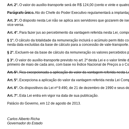
Art. 2°.
O valor do auxílio-transporte será de R$ 124,00 (cento e vinte e quat
Parágrafo único.
Ato do Chefe do Poder Executivo regulamentará a implantaç
Art. 3°.
O disposto nesta Lei não se aplica aos servidores que gozarem de ise
vice-versa.
Art. 4°.
Para fazer jus ao percebimento da vantagem referida nesta Lei, computa
§ 1°.
O cálculo da totalidade da remuneração incluirá o acúmulo perm itido c
nesta data excluídas da base de cálculo para a concessão de vale-transporte.
§ 2°.
Excluem-se da base de cálculo da remuneração os valores percebidos pelo
§ 3°.
O valor do auxílio-transporte previsto no art. 2º desta Lei e o valor lim
primeiro de maio de cada ano, com base no Índice Nacional de Preços a o Co
Art. 5°.
Fica excepcionada a aplicação do valor da vantagem referida nesta L
Art. 5°.
Excepciona a aplicação do valor da vantagem referida nesta Lei Com
Art. 6°.
Os dispositivos da Lei nº 9.490, de 21 de dezembro de 1990 e seus de
Art. 7°.
Esta Lei entra em vigor na data de sua publicação.
Palácio do Governo, em 12 de agosto de 2013.
Carlos Alberto Richa
Governador do Estado