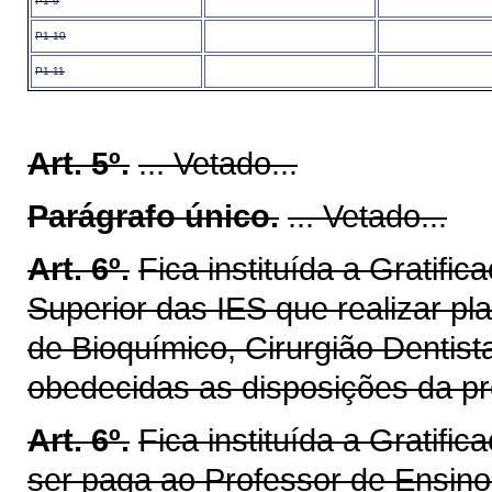
P1-9
P1-10
P1-11
Art. 5º.
... Vetado...
Parágrafo único.
... Vetado...
Art. 6º.
Fica instituída a Gratifi
Superior das IES que realizar pl
de Bioquímico, Cirurgião Dentist
obedecidas as disposições da pre
Art. 6º.
Fica instituída a Gratif
ser paga ao Professor de Ensino 