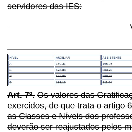
servidores das IES:
VALOR POR
CLAS
NÍVEL
AUXILIAR
ASSISTENTE
A
169,31
195,95
B
176,09
203,79
C
176,09
203,79
D
183,13
211,94
Art. 7º.
Os valores das Gratifica
exercidos, de que trata o artigo 
as Classes e Níveis dos profess
deverão ser reajustados pelos 