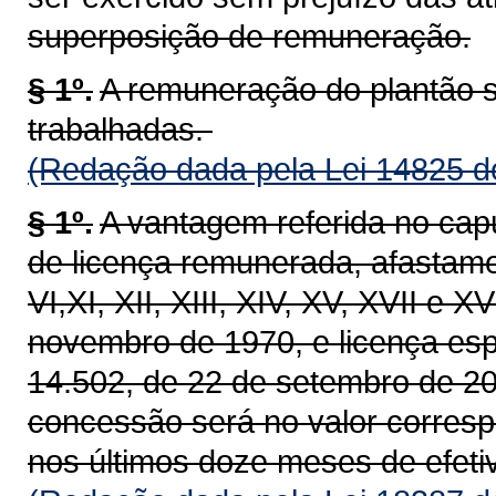
superposição de remuneração.
§ 1º.
A remuneração do plantão s
trabalhadas.
(Redação dada pela Lei 14825 d
§ 1º.
A vantagem referida no cap
de licença remunerada, afastamento
VI,XI, XII, XIII, XIV, XV, XVII e X
novembro de 1970, e licença espe
14.502, de 22 de setembro de 20
concessão será no valor corres
nos últimos doze meses de efetiv