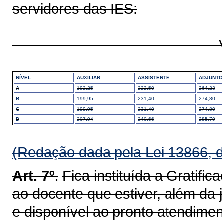
servidores das IES:
VALOR POR
NÍVEL
AUXILIAR
ASSISTENTE
ADJUNT
A
192,25
222,50
264,23
B
199,95
231,40
274,80
C
199,95
231,40
274,80
D
207,94
240,66
285,79
(Redação dada pela Lei 13866, 
Art. 7º.
Fica instituída a Gratif
ao docente que estiver, além da j
e disponível ao pronto atendime