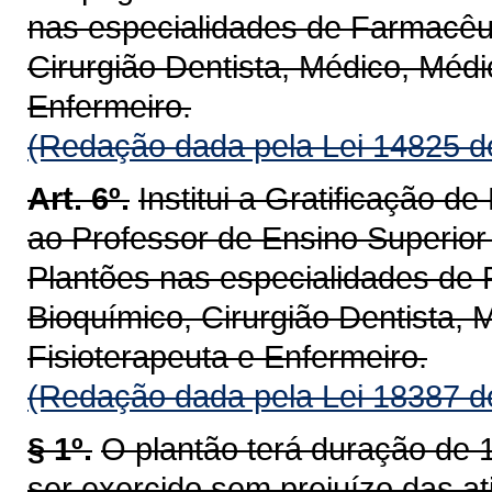
nas especialidades de Farmacêu
Cirurgião Dentista, Médico, Médic
Enfermeiro.
(Redação dada pela Lei 14825 d
Art. 6º.
Institui a Gratificação 
ao Professor de Ensino Superior
Plantões nas especialidades de
Bioquímico, Cirurgião Dentista, 
Fisioterapeuta e Enfermeiro.
(Redação dada pela Lei 18387 d
§ 1º.
O plantão terá duração de 
ser exercido sem prejuízo das a