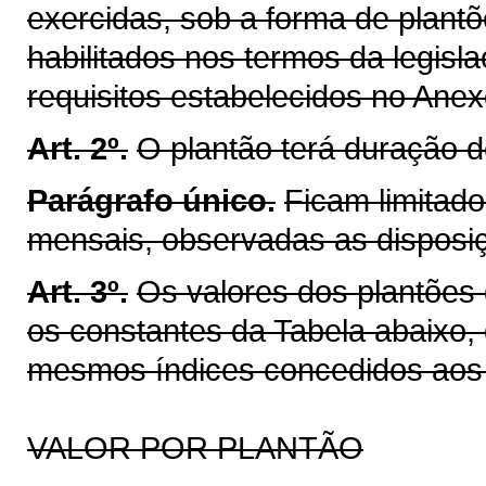
exercidas, sob a forma de plantõ
habilitados nos termos da legisl
requisitos estabelecidos no Anexo
Art. 2º.
O plantão terá duração d
Parágrafo único.
Ficam limitad
mensais, observadas as disposiç
Art. 3º.
Os valores dos plantões d
os constantes da Tabela abaixo,
mesmos índices concedidos aos 
VALOR POR PLANTÃO