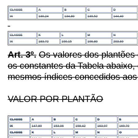
CLASSE
A
B
C
D
IX
130,24
134,80
139,52
144,40
CLASSE
K
L
M
N
IX
183,72
190,15
196,80
203,69
Art. 3º.
Os valores dos plantões d
os constantes da Tabela abaixo,
mesmos índices concedidos aos 
VALOR POR PLANTÃO
CLASSE
A
B
C
D
E
IX
147,89
153,06
158,42
163,97
169,70
CLASSE
K
L
M
N
O