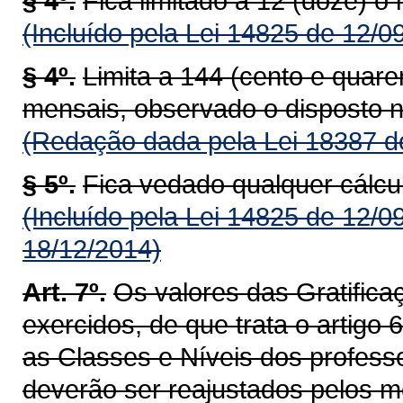
§ 4º.
Fica limitado a 12 (doze) 
(Incluído pela Lei 14825 de 12/0
§ 4º.
Limita a 144 (cento e quaren
mensais, observado o disposto no
(Redação dada pela Lei 18387 d
§ 5º.
Fica vedado qualquer cálcul
(Incluído pela Lei 14825 de 12/0
18/12/2014)
Art. 7º.
Os valores das Gratifica
exercidos, de que trata o artigo 
as Classes e Níveis dos profess
deverão ser reajustados pelos 