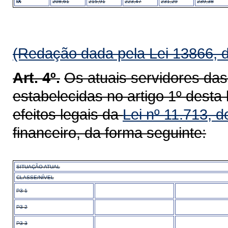
IX
208,61
215,91
223,47
231,29
239,38
(Redação dada pela Lei 13866, 
Art. 4º.
Os atuais servidores da
estabelecidas no artigo 1º dest
efeitos legais da
Lei nº 11.713, 
financeiro, da forma seguinte:
SITUAÇÃO ATUAL
CLASSE/NÍVEL
P3-1
P3-2
P3-3