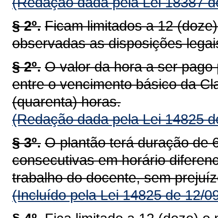
(Redação dada pela Lei 18387 d
§ 2º.
Ficam limitados a 12 (doze
observadas as disposições legai
§ 2º.
O valor da hora a ser pago 
entre o vencimento básico da Cl
(quarenta) horas.
(Redação dada pela Lei 14825 d
§ 3º.
O plantão terá duração de 6
consecutivas em horário diferen
trabalho do docente, sem prejuíz
(Incluído pela Lei 14825 de 12/0