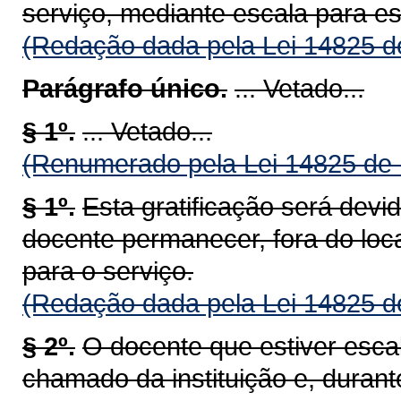
serviço, mediante escala para es
(Redação dada pela Lei 14825 d
Parágrafo único.
... Vetado...
§ 1º.
... Vetado...
(Renumerado pela Lei 14825 de 
§ 1º.
Esta gratificação será dev
docente permanecer, fora do loc
para o serviço.
(Redação dada pela Lei 14825 d
§ 2º.
O docente que estiver esca
chamado da instituição e, duran