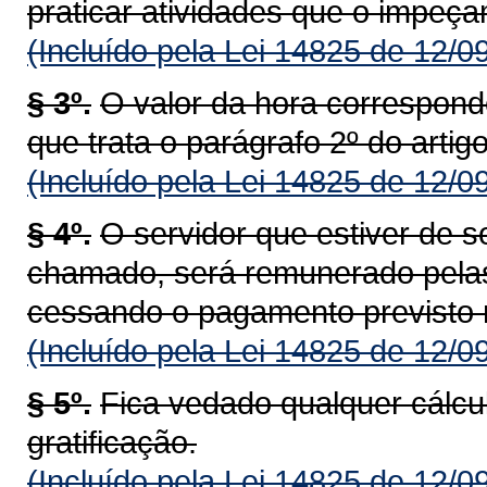
praticar atividades que o impeç
(Incluído pela Lei 14825 de 12/0
§ 3º.
O valor da hora corresponde
que trata o parágrafo 2º do artigo
(Incluído pela Lei 14825 de 12/0
§ 4º.
O servidor que estiver de 
chamado, será remunerado pelas r
cessando o pagamento previsto n
(Incluído pela Lei 14825 de 12/0
§ 5º.
Fica vedado qualquer cálcul
gratificação.
(Incluído pela Lei 14825 de 12/0