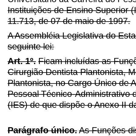
Instituições de Ensino Superior (
11.713, de 07 de maio de 1997.
A Assembléia Legislativa do Est
seguinte lei:
Art. 1º.
Ficam incluídas as Funçõ
Cirurgião Dentista Plantonista, M
Plantonista, no Cargo Único de A
Pessoal Técnico-Administrativo d
(IES) de que dispõe o Anexo II 
Parágrafo único.
As Funções dis