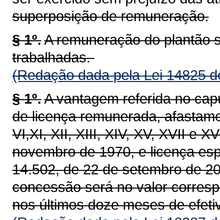
superposição de remuneração.
§ 1º.
A remuneração do plantão s
trabalhadas.
(Redação dada pela Lei 14825 d
§ 1º.
A vantagem referida no cap
de licença remunerada, afastamento
VI,XI, XII, XIII, XIV, XV, XVII e X
novembro de 1970, e licença espe
14.502, de 22 de setembro de 20
concessão será no valor corres
nos últimos doze meses de efetiv