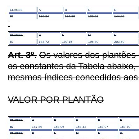
CLASSE
A
B
C
D
IX
130,24
134,80
139,52
144,40
CLASSE
K
L
M
N
IX
183,72
190,15
196,80
203,69
Art. 3º.
Os valores dos plantões d
os constantes da Tabela abaixo,
mesmos índices concedidos aos 
VALOR POR PLANTÃO
CLASSE
A
B
C
D
E
IX
147,89
153,06
158,42
163,97
169,70
CLASSE
K
L
M
N
O