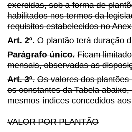
exercidas, sob a forma de plantõ
habilitados nos termos da legisl
requisitos estabelecidos no Anexo
Art. 2º.
O plantão terá duração d
Parágrafo único.
Ficam limitad
mensais, observadas as disposiç
Art. 3º.
Os valores dos plantões d
os constantes da Tabela abaixo,
mesmos índices concedidos aos 
VALOR POR PLANTÃO