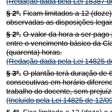
(Redação dada pela Lei 18387 d
§ 2º.
Ficam limitados a 12 (doze
observadas as disposições legai
§ 2º.
O valor da hora a ser pago 
entre o vencimento básico da Cl
(quarenta) horas.
(Redação dada pela Lei 14825 d
§ 3º.
O plantão terá duração de 6
consecutivas em horário diferen
trabalho do docente, sem prejuíz
(Incluído pela Lei 14825 de 12/0