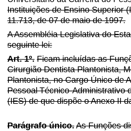
Instituições de Ensino Superior (
11.713, de 07 de maio de 1997.
A Assembléia Legislativa do Est
seguinte lei:
Art. 1º.
Ficam incluídas as Funçõ
Cirurgião Dentista Plantonista, M
Plantonista, no Cargo Único de A
Pessoal Técnico-Administrativo d
(IES) de que dispõe o Anexo II 
Parágrafo único.
As Funções dis