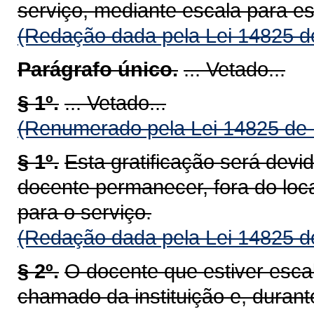
serviço, mediante escala para es
(Redação dada pela Lei 14825 d
Parágrafo único.
... Vetado...
§ 1º.
... Vetado...
(Renumerado pela Lei 14825 de 
§ 1º.
Esta gratificação será dev
docente permanecer, fora do loc
para o serviço.
(Redação dada pela Lei 14825 d
§ 2º.
O docente que estiver esca
chamado da instituição e, duran