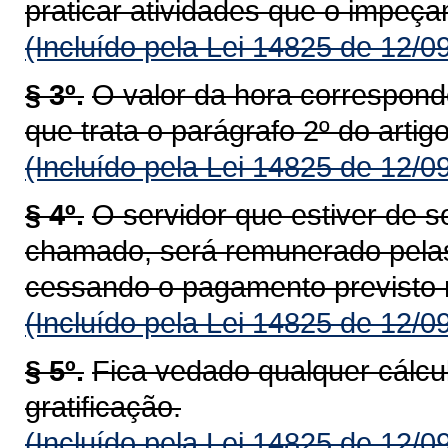
praticar atividades que o impeç
(Incluído pela Lei 14825 de 12/0
§ 3º.
O valor da hora corresponde
que trata o parágrafo 2º do artigo
(Incluído pela Lei 14825 de 12/0
§ 4º.
O servidor que estiver de 
chamado, será remunerado pelas r
cessando o pagamento previsto n
(Incluído pela Lei 14825 de 12/0
§ 5º.
Fica vedado qualquer cálcul
gratificação.
(Incluído pela Lei 14825 de 12/0