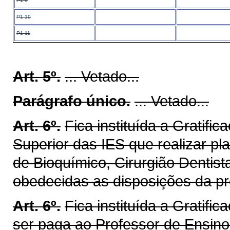
P1-9
P1-10
P1-11
Art. 5º.
... Vetado...
Parágrafo único.
... Vetado...
Art. 6º.
Fica instituída a Gratifi
Superior das IES que realizar pl
de Bioquímico, Cirurgião Dentist
obedecidas as disposições da pre
Art. 6º.
Fica instituída a Gratif
ser paga ao Professor de Ensino 