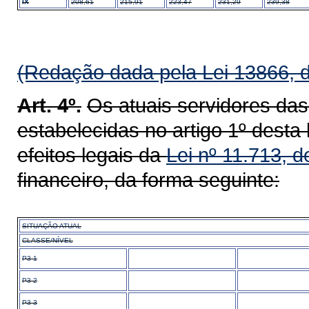
IX
208,61
215,91
223,47
231,29
239,38
(Redação dada pela Lei 13866, 
Art. 4º.
Os atuais servidores da
estabelecidas no artigo 1º dest
efeitos legais da
Lei nº 11.713, 
financeiro, da forma seguinte:
SITUAÇÃO ATUAL
CLASSE/NÍVEL
P3-1
P3-2
P3-3