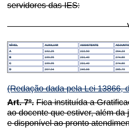
servidores das IES:
VALOR POR
NÍVEL
AUXILIAR
ASSISTENTE
ADJUNT
A
192,25
222,50
264,23
B
199,95
231,40
274,80
C
199,95
231,40
274,80
D
207,94
240,66
285,79
(Redação dada pela Lei 13866, 
Art. 7º.
Fica instituída a Gratif
ao docente que estiver, além da j
e disponível ao pronto atendime