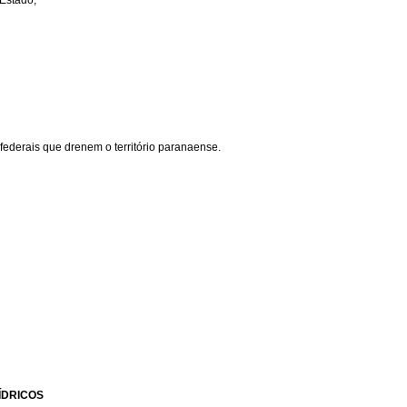
 Estado;
ederais que drenem o território paranaense.
ÍDRICOS