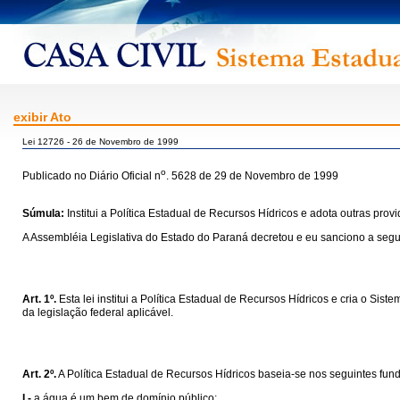
exibir Ato
Lei 12726 - 26 de Novembro de 1999
o
Publicado no Diário Oficial n
. 5628 de 29 de Novembro de 1999
Súmula:
Institui a Política Estadual de Recursos Hídricos e adota outras prov
A Assembléia Legislativa do Estado do Paraná decretou e eu sanciono a segui
Art. 1º.
Esta lei institui a Política Estadual de Recursos Hídricos e cria o 
da legislação federal aplicável.
Art. 2º.
A Política Estadual de Recursos Hídricos baseia-se nos seguintes fu
I -
a água é um bem de domínio público;