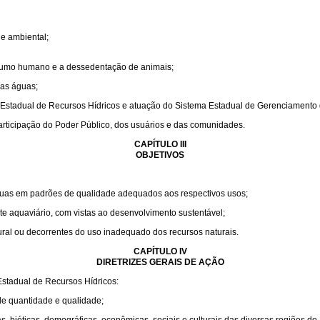
 e ambiental;
onsumo humano e a dessedentação de animais;
das águas;
ica Estadual de Recursos Hídricos e atuação do Sistema Estadual de Gerenciamento
participação do Poder Público, dos usuários e das comunidades.
CAPÍTULO III
OBJETIVOS
águas em padrões de qualidade adequados aos respectivos usos;
orte aquaviário, com vistas ao desenvolvimento sustentável;
tural ou decorrentes do uso inadequado dos recursos naturais.
CAPÍTULO IV
DIRETRIZES GERAIS DE AÇÃO
Estadual de Recursos Hídricos:
de quantidade e qualidade;