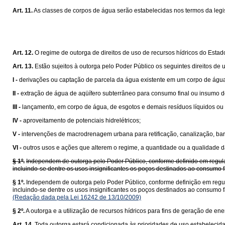
Art. 11.
As classes de corpos de água serão estabelecidas nos termos da legi
Art. 12.
O regime de outorga de direitos de uso de recursos hídricos do Estado
Art. 13.
Estão sujeitos à outorga pelo Poder Público os seguintes direitos de
I -
derivações ou captação de parcela da água existente em um corpo de água 
II -
extração de água de aqüífero subterrâneo para consumo final ou insumo d
III -
lançamento, em corpo de água, de esgotos e demais resíduos líquidos ou ga
IV -
aproveitamento de potenciais hidrelétricos;
V -
intervenções de macrodrenagem urbana para retificação, canalização, bar
VI -
outros usos e ações que alterem o regime, a quantidade ou a qualidade d
§ 1º.
Independem de outorga pelo Poder Público, conforme definido em regulam
incluindo-se dentre os usos insignificantes os poços destinados ao consumo f
§ 1º.
Independem de outorga pelo Poder Público, conforme definição em regula
incluindo-se dentre os usos insignificantes os poços destinados ao consumo f
(Redação dada pela Lei 16242 de 13/10/2009)
§ 2º.
A outorga e a utilização de recursos hídricos para fins de geração de en
Art. 14.
Toda outorga estará condicionada às prioridades de uso estabeleci