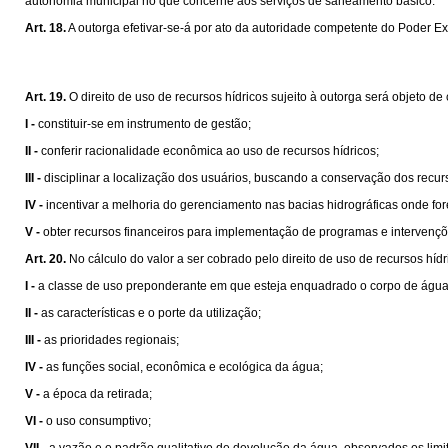
autonomia municipal no que concerne aos serviços de saneamento básico.
Art. 18.
A outorga efetivar-se-á por ato da autoridade competente do Poder Ex
Art. 19.
O direito de uso de recursos hídricos sujeito à outorga será objeto de
I -
constituir-se em instrumento de gestão;
II -
conferir racionalidade econômica ao uso de recursos hídricos;
III -
disciplinar a localização dos usuários, buscando a conservação dos recu
IV -
incentivar a melhoria do gerenciamento nas bacias hidrográficas onde fo
V -
obter recursos financeiros para implementação de programas e intervenç
Art. 20.
No cálculo do valor a ser cobrado pelo direito de uso de recursos híd
I -
a classe de uso preponderante em que esteja enquadrado o corpo de água
II -
as características e o porte da utilização;
III -
as prioridades regionais;
IV -
as funções social, econômica e ecológica da água;
V -
a época da retirada;
VI -
o uso consumptivo;