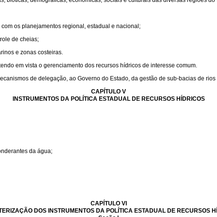
s, bióticas, demográficas, econômicas, sociais e culturais das diversas regiões do
e com os planejamentos regional, estadual e nacional;
role de cheias;
rinos e zonas costeiras.
tendo em vista o gerenciamento dos recursos hídricos de interesse comum.
ecanismos de delegação, ao Governo do Estado, da gestão de sub-bacias de rios f
CAPÍTULO V
INSTRUMENTOS DA POLÍTICA ESTADUAL DE RECURSOS HÍDRICOS
onderantes da água;
CAPÍTULO VI
ERIZAÇÃO DOS INSTRUMENTOS DA POLÍTICA ESTADUAL DE RECURSOS H