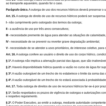
ao transporte aquaviário, quando for o caso.
Parágrafo único.
A outorga de uso dos recursos hídricos deverá preservar o u
Art. 15.
A outorga de direito de uso de recursos hídricos poderá ser suspensa
I -
não cumprimento pelo outorgado dos termos da outorga;
II -
a ausência de uso por três anos consecutivos;
III -
necessidade premente de água para atender as situações de calamidade, i
IV -
necessidade de se prevenir ou reverter grave degradação ambiental;
V -
necessidade de se atender a usos prioritários, de interesse coletivo, para 
Art. 16.
A outorga confere ao usuário o direito de uso do corpo hídrico, condi
§ 1º.
A outorga não implica a alienação parcial das águas, que são inalienávei
§ 2º.
Haverá disponibilidade hídrica quando a vazão no curso de água for supe
§ 3º.
A vazão outorgável de um trecho de rio estabelece o limite da soma das 
§ 4º.
A vazão outorgável de um trecho de rio estará associada à probabilidade
Art. 17.
Toda outorga de direitos de uso de recursos hídricos far-se-á por praz
§ 1º.
Serão respeitados os prazos de vigência de outorgas e autorizações con
e respetivo regulamento.
§ 2º.
O Poder Executivo, ao emitir a outorga, mediante autoridade competente,