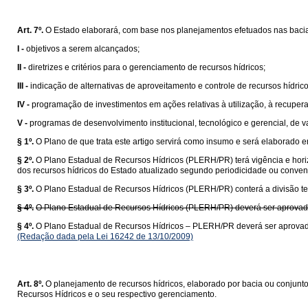
Art. 7º.
O Estado elaborará, com base nos planejamentos efetuados nas bacia
I -
objetivos a serem alcançados;
II -
diretrizes e critérios para o gerenciamento de recursos hídricos;
III -
indicação de alternativas de aproveitamento e controle de recursos hídrico
IV -
programação de investimentos em ações relativas à utilização, à recupera
V -
programas de desenvolvimento institucional, tecnológico e gerencial, de v
§ 1º.
O Plano de que trata este artigo servirá como insumo e será elaborado
§ 2º.
O Plano Estadual de Recursos Hídricos (PLERH/PR) terá vigência e hori
dos recursos hídricos do Estado atualizado segundo periodicidade ou conve
§ 3º.
O Plano Estadual de Recursos Hídricos (PLERH/PR) conterá a divisão terr
§ 4º.
O Plano Estadual de Recursos Hídricos (PLERH/PR) deverá ser aprova
§ 4º.
O Plano Estadual de Recursos Hídricos – PLERH/PR deverá ser aprova
(Redação dada pela Lei 16242 de 13/10/2009)
Art. 8º.
O planejamento de recursos hídricos, elaborado por bacia ou conjunto
Recursos Hídricos e o seu respectivo gerenciamento.