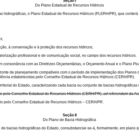
Seção I
Do Plano Estadual de Recursos Hídricos
s hidrográficas, o Plano Estadual de Recursos Hídricos (PLERH/PR), que conterá 
s;
ção, à conservação e à proteção dos recursos hídricos;
alorização profissional e de comunicação social, no campo dos recursos hídricos.
 em consonância com as Diretrizes Orçamentárias, o Orçamento Anual e o Plano Pl
zonte de planejamento compatíveis com o período de implementação dos Planos de 
niência estabelecidas pelo Conselho Estadual de Recursos Hídricos (CERH/PR).
itorial do Estado, caracterizando cada bacia ou conjunto de bacias hidrográficas 
do pelo Conselho Estadual de Recursos Hídricos (CERH/PR),
ad referendum
da Ass
do pelo Conselho Estadual de Recursos Hídricos – CERH/PR.
Seção II
Do Plano de Bacia Hidrográfica
 de bacias hidrográficas do Estado, consubstanciar-se-á, formalmente, em plano q