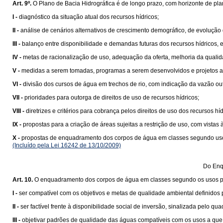
Art. 9º.
O Plano de Bacia Hidrográfica é de longo prazo, com horizonte de pl
I -
diagnóstico da situação atual dos recursos hídricos;
II -
análise de cenários alternativos de crescimento demográfico, de evolução
III -
balanço entre disponibilidade e demandas futuras dos recursos hídricos, e
IV -
metas de racionalização de uso, adequação da oferta, melhoria da qualid
V -
medidas a serem tomadas, programas a serem desenvolvidos e projetos a 
VI -
divisão dos cursos de água em trechos de rio, com indicação da vazão ou
VII -
prioridades para outorga de direitos de uso de recursos hídricos;
VIII -
diretrizes e critérios para cobrança pelos direitos de uso dos recursos híd
IX -
propostas para a criação de áreas sujeitas a restrição de uso, com vistas
X -
propostas de enquadramento dos corpos de água em classes segundo us
(Incluído pela Lei 16242 de 13/10/2009)
Do Enq
Art. 10.
O enquadramento dos corpos de água em classes segundo os usos p
I -
ser compatível com os objetivos e metas de qualidade ambiental definidos 
II -
ser factível frente à disponibilidade social de inversão, sinalizada pelo qu
III -
objetivar padrões de qualidade das águas compatíveis com os usos a que 