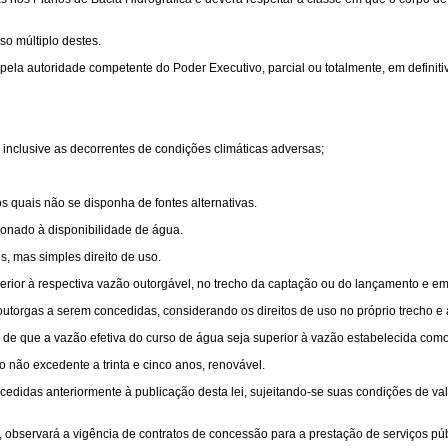
so múltiplo destes.
 pela autoridade competente do Poder Executivo, parcial ou totalmente, em definiti
nclusive as decorrentes de condições climáticas adversas;
os quais não se disponha de fontes alternativas.
cionado à disponibilidade de água.
s, mas simples direito de uso.
rior à respectiva vazão outorgável, no trecho da captação ou do lançamento e em 
outorgas a serem concedidas, considerando os direitos de uso no próprio trecho e
 de que a vazão efetiva do curso de água seja superior à vazão estabelecida como
o não excedente a trinta e cinco anos, renovável.
cedidas anteriormente à publicação desta lei, sujeitando-se suas condições de v
 observará a vigência de contratos de concessão para a prestação de serviços púb