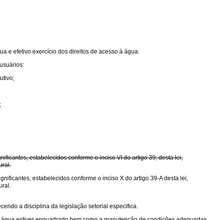
ua e efetivo exercício dos direitos de acesso à água.
usuários:
utivo;
;
cantes, estabelecidos conforme o inciso VI do artigo 39, desta lei,
ral.
ficantes, estabelecidos conforme o inciso X do artigo 39-A desta lei,
ral.
endo a disciplina da legislação setorial especifica.
o de água estiver enquadrado bem como a manutenção de condições adequadas