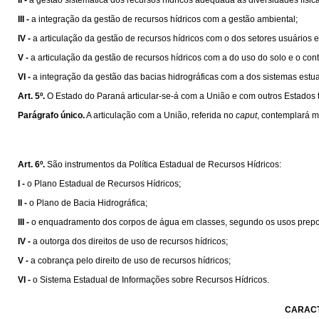
II -
a gestão sistemática dos recursos hídricos adequada às diversidades física
III -
a integração da gestão de recursos hídricos com a gestão ambiental;
IV -
a articulação da gestão de recursos hídricos com o dos setores usuários 
V -
a articulação da gestão de recursos hídricos com a do uso do solo e o cont
VI -
a integração da gestão das bacias hidrográficas com a dos sistemas estua
Art. 5º.
O Estado do Paraná articular-se-á com a União e com outros Estados 
Parágrafo único.
A articulação com a União, referida no
caput
, contemplará m
Art. 6º.
São instrumentos da Política Estadual de Recursos Hídricos:
I -
o Plano Estadual de Recursos Hídricos;
II -
o Plano de Bacia Hidrográfica;
III -
o enquadramento dos corpos de água em classes, segundo os usos prep
IV -
a outorga dos direitos de uso de recursos hídricos;
V -
a cobrança pelo direito de uso de recursos hídricos;
VI -
o Sistema Estadual de Informações sobre Recursos Hídricos.
CARACT