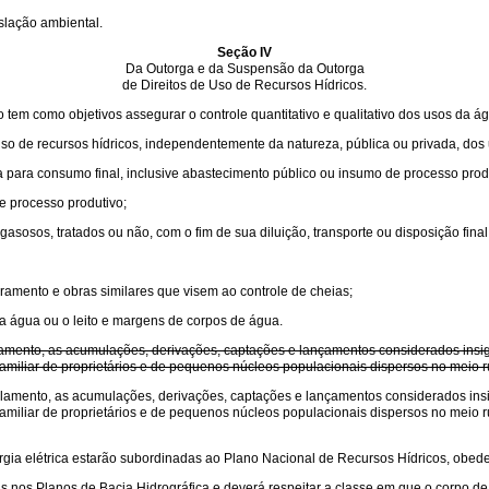
slação ambiental.
Seção IV
Da Outorga e da Suspensão da Outorga
de Direitos de Uso de Recursos Hídricos.
 tem como objetivos assegurar o controle quantitativo e qualitativo dos usos da ág
 uso de recursos hídricos, independentemente da natureza, pública ou privada, dos 
para consumo final, inclusive abastecimento público ou insumo de processo prod
e processo produtivo;
sosos, tratados ou não, com o fim de sua diluição, transporte ou disposição final
ramento e obras similares que visem ao controle de cheias;
a água ou o leito e margens de corpos de água.
ento, as acumulações, derivações, captações e lançamentos considerados insignifi
amiliar de proprietários e de pequenos núcleos populacionais dispersos no meio ru
mento, as acumulações, derivações, captações e lançamentos considerados insigni
amiliar de proprietários e de pequenos núcleos populacionais dispersos no meio ru
ergia elétrica estarão subordinadas ao Plano Nacional de Recursos Hídricos, obedec
das nos Planos de Bacia Hidrográfica e deverá respeitar a classe em que o corp