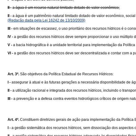
II -
a água é um recurso natural limitado dotado de valor econômico;
II -
a água é um patrimônio natural limitado dotado de valor econômico, social
(Redação dada pela Lei 16242 de 13/10/2009)
III -
em situações de escassez, o uso prioritário dos recursos hídricos é o c
IV -
a gestão dos recursos hídricos deve sempre proporcionar o uso múltiplo 
V -
a bacia hidrográfica é a unidade territorial para implementação da Polít
VI -
a gestão dos recursos hídricos deve ser descentralizada e contar com a 
Art. 3º.
São objetivos da Política Estadual de Recursos Hídricos:
I -
assegurar à atual e às futuras gerações a necessária disponibilidade de 
II -
a utilização racional e integrada dos recursos hídricos, incluindo o transp
III -
a prevenção e a defesa contra eventos hidrológicos críticos de origem na
Art. 4º.
Constituem diretrizes gerais de ação para implementação da Política 
I -
a gestão sistemática dos recursos hídricos, sem dissociação dos aspectos 