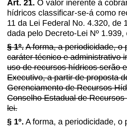
Art. 21.
O valor inerente à cobra
hídricos classificar-se-á como re
11 da Lei Federal No. 4.320, de
dada pelo Decreto-Lei Nº 1.939,
§ 1º.
A forma, a periodicidade, o
caráter técnico e administrativo 
uso de recursos hídricos serão 
Executivo, a partir de proposta 
Gerenciamento de Recursos Híd
Conselho Estadual de Recursos 
lei.
§ 1º.
A forma, a periodicidade, o