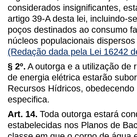
considerados insignificantes, es
artigo 39-A desta lei, incluindo-s
poços destinados ao consumo fam
núcleos populacionais dispersos 
(Redação dada pela Lei 16242 d
§ 2º.
A outorga e a utilização de 
de energia elétrica estarão subo
Recursos Hídricos, obedecendo a 
especifica.
Art. 14.
Toda outorga estará con
estabelecidas nos Planos de Baci
classe em que o corpo de água 