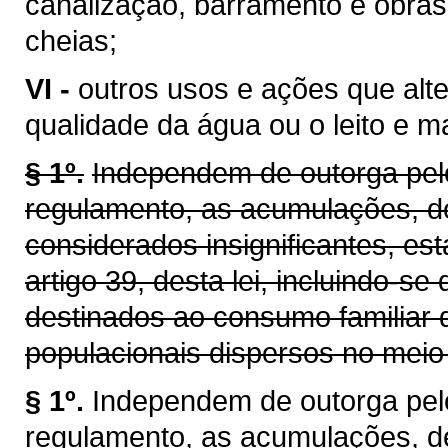
canalização, barramento e obras
cheias;
VI -
outros usos e ações que alt
qualidade da água ou o leito e 
§ 1º.
Independem de outorga pelo
regulamento, as acumulações, d
considerados insignificantes, es
artigo 39, desta lei, incluindo-se
destinados ao consumo familiar 
populacionais dispersos no meio 
§ 1º.
Independem de outorga pel
regulamento, as acumulações, d