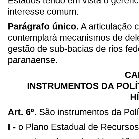
Estados tendo em vista o gerenc
interesse comum.
Parágrafo único.
A articulação 
contemplará mecanismos de del
gestão de sub-bacias de rios fed
paranaense.
CA
INSTRUMENTOS DA POLÍ
H
Art. 6º.
São instrumentos da Polí
I -
o Plano Estadual de Recursos