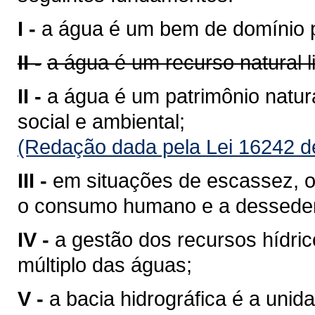
I -
a água é um bem de domínio p
II -
a água é um recurso natural 
II -
a água é um patrimônio natura
social e ambiental;
(Redação dada pela Lei 16242 d
III -
em situações de escassez, o 
o consumo humano e a desseden
IV -
a gestão dos recursos hídri
múltiplo das águas;
V -
a bacia hidrográfica é a unid