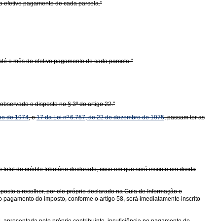
do efetivo pagamento de cada parcela."
até o mês do efetivo pagamento de cada parcela."
 observado o disposto no § 3º do artigo 22."
nho de 1974
, e
17 da Lei nº 6.757, de 22 de dezembro de 1975
, passam ter as
otal do crédito tributário declarado, caso em que será inscrito em divida
mposto a recolher, por ele próprio declarado na Guia de Informação e
do pagamento do imposto, conforme o artigo 58, será imediatamente inscrito