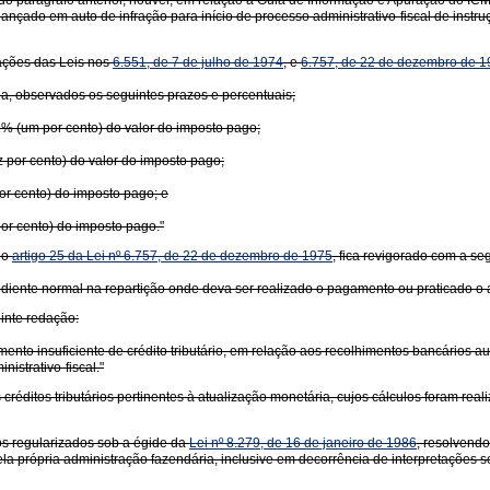
 do parágrafo anterior, houver, em relação à Guia de Informação e Apuração do ICM
ançado em auto de infração para início de processo administrativo-fiscal de instruçã
rações das Leis nos
6.551, de 7 de julho de 1974
, e
6.757, de 22 de dezembro de 
zida, observados os seguintes prazos e percentuais;
% (um por cento) do valor do imposto pago;
z por cento) do valor do imposto pago;
por cento) do imposto pago; e
por cento) do imposto pago."
lo
artigo 25 da Lei nº 6.757, de 22 de dezembro de 1975
, fica revigorado com a se
diente normal na repartição onde deva ser realizado o pagamento ou praticado o a
uinte redação:
nto insuficiente de crédito tributário, em relação aos recolhimentos bancários a
strativo-fiscal."
ditos tributários pertinentes à atualização monetária, cujos cálculos foram real
ios regularizados sob a égide da
Lei nº 8.279, de 16 de janeiro de 1986
, resolvendo
la própria administração fazendária, inclusive em decorrência de interpretações s