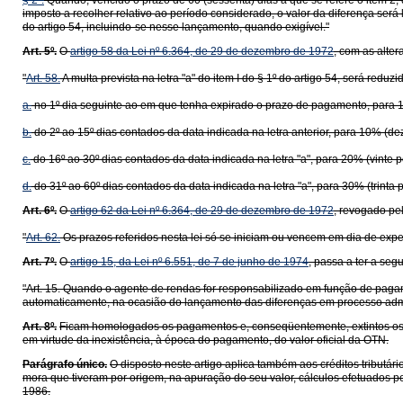
§ 2º.
Quando, vencido o prazo de 60 (sessenta) dias a que se refere o item 2,
imposto a recolher relativo ao período considerado, o valor da diferença será l
do artigo 54, incluindo-se nesse lançamento, quando exigível."
Art. 5º.
O
artigo 58 da Lei nº 6.364, de 29 de dezembro de 1972
, com as alte
"
Art. 58.
A multa prevista na letra "a" do item I do § 1º do artigo 54, será redu
a.
no 1º dia seguinte ao em que tenha expirado o prazo de pagamento, para 1
b.
do 2º ao 15º dias contados da data indicada na letra anterior, para 10% (de
c.
do 16º ao 30º dias contados da data indicada na letra "a", para 20% (vinte 
d.
do 31º ao 60º dias contados da data indicada na letra "a", para 30% (trinta 
Art. 6º.
O
artigo 62 da Lei nº 6.364, de 29 de dezembro de 1972
, revogado pe
"
Art. 62.
Os prazos referidos nesta lei só se iniciam ou vencem em dia de expe
Art. 7º.
O
artigo 15, da Lei nº 6.551, de 7 de junho de 1974
, passa a ter a seg
"Art. 15. Quando o agente de rendas for responsabilizado em função de pagame
automaticamente, na ocasião do lançamento das diferenças em processo admini
Art. 8º.
Ficam homologados os pagamentos e, conseqüentemente, extintos os cré
em virtude da inexistência, à época do pagamento, do valor oficial da OTN.
Parágrafo único.
O disposto neste artigo aplica também aos créditos tributár
mora que tiveram por origem, na apuração do seu valor, cálculos efetuados pe
1986.