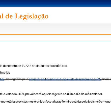
9 de dezembro de 1972 e adota outras providências.
nte lei:
1972
, derrogados pelo
artigo 3º da Lei nº 6.757, de 22 de dezembro de 1975
, ficam
nte o valor da OTN, prevalecerá aquele vigente no último dia do mês anterior.
monetária previstos neste artigo, face alteração introduzida pela legislação monetá