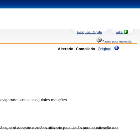
Pesquisa Rápida
voltar
Página para impressão
Alterado
Compilado
Original
 revigorados com as seguintes redações:
ria, será adotado o critério utilizado pela União para atualização dos