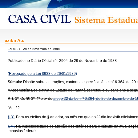
exibir Ato
Lei 8901 - 28 de Novembro de 1988
o
Publicado no Diário Oficial n
. 2904 de 29 de Novembro de 1988
(Revogado pela Lei 8933 de 26/01/1989)
Súmula:
Dispõe sobre alterações, conforme especifica, à Lei nº 6.364, de 2
A Assembléia Legislativa do Estado do Paraná decretou e eu sanciono a segui
Art. 1º.
Os §§ 3º, 4º e 5º do
artigo 22 da Lei nº 6.364, de 29 de dezembro de 
"Art. 22 . . . . . . . . . . . . . . . . . . . . . . . . . . . . . . . . . . . . . . . . . . . . . . . . . . . . . . . . . . . . . . .
§ 3º.
Para os efeitos do § anterior, no mês em que no 1º dia inexistir oficialme
§ 4º.
Na impossibilidade de adoção dos critérios para o cálculo da atualização 
impostos federais.