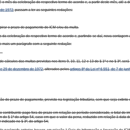
 o mês da celebração do respectivo termo de acordo e, a partir deste mês, até a 
o de 1972
, passam a ter as seguintes redações:
xpirar o prazo de pagamento do ICM e/ou da multa.
 da celebração do respectivo termo de acordo e, partindo-se daí, nova contagem 
ido mais um parágrafo com a seguinte redação:
...
de cálculos das multas previstas nos itens 9, 10, 11, 12 e 13 do § 1º e no § 3º, será
, de 29 de dezembro de 1972
, alterados pelos
artigos 8º da Lei nº 6.551, de 7 de ju
 do prazo de pagamento, previsto na legislação tributária, sem que seja extinto o t
 o contribuinte pago fora do prazo em relação ao período considerado, o total do i
tem do § 1º do artigo 54, caso em que o valor da pena, reduzido em relação à data 
indicado no § 3º, do artigo 54;