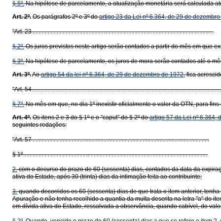
§ 5º.
Na hipótese de parcelamento, a atualização monetária será calculada até
Art. 2º.
Os parágrafos 2º e 3º do
artigo 23 da Lei nº 6.364, de 29 de dezembr
"Art. 23 . . . . . . . . . . . . . . . . . . . . . . . . .. . . . . . . . . . . . . . . . . . . . . . . . . . . . . . . . . . . . .
§ 2º.
Os juros previstos neste artigo serão contados a partir do mês em que e
§ 3º.
Na hipótese de parcelamento, os juros de mora serão contados até o mês
Art. 3º.
Ao
artigo 54 da lei nº 6.364, de 29 de dezembro de 1972
, fica acresc
"Art. 54................................................................................................................................
§ 7º.
No mês em que, no dia 1º inexistir oficialmente o valor da OTN, para fins 
Art. 4º.
Os itens 2 e 3 do § 1º e o "caput" do § 2º do
artigo 57 da Lei nº 6.364
seguintes redações:
"Art. 57 . . . . . . . . . . . . . . . . . . . . . . . . . . . . . . . . . . . . . . . . . . . . . . . . . . . . . . . . . . . .
§ 1º . . . . . . . . . . . . . . . . . . . . . .. . . . . . . . . . . . . . . . . . . . . . . . . . . . . . . . . . . . . . . . .
2.
com o decurso do prazo de 60 (sessenta) dias, contados da data da expiração
ativa do Estado, após 30 (trinta) dias da intimação feita ao contribuinte;
3.
quando decorridos os 60 (sessenta) dias de que trata o item anterior, tenha
Apuração e não tenha recolhido a quantia da multa descrita na letra "a" do i
em dívida ativa do Estado, ressalvada a observância, quando cabível, do valor 