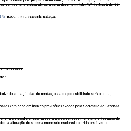
, apresentada pelo próprio contribuinte, insuficiência no pagamento do
o contraditória, aplicando-se a pena descrita na letra "b", do item 1 do § 1º
1975
, passa a ter a seguinte redação:
guinte redação:
to."
utorizados ou agências de rendas, essa responsabilidade será elidida,
izados com base em índices provisórios fixados pela Secretaria da Fazenda,
 eventuais insuficiências na cobrança da correção monetária e dos juros de
obre a alteração do sistema monetário nacional ocorrida em fevereiro de