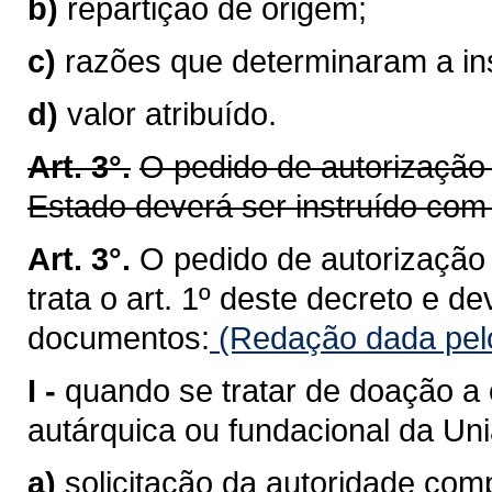
b)
repartição de origem;
c)
razões que determinaram a in
d)
valor atribuído.
Art. 3°.
O pedido de autorizaçã
Estado deverá ser instruído com
Art. 3°.
O pedido de autorização
trata o art. 1º deste decreto e d
documentos:
(Redação dada pelo
I -
quando se tratar de doação a 
autárquica ou fundacional da Un
a)
solicitação da autoridade com