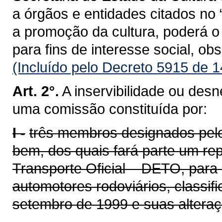
a órgãos e entidades citados no 
a promoção da cultura, poderá o 
para fins de interesse social, o
(Incluído pelo Decreto 5915 de 
Art. 2°.
A inservibilidade ou des
uma comissão constituída por:
I -
três membros designados pelo 
bem, dos quais fará parte um r
Transporte Oficial – DETO, para
automotores rodoviários, classif
setembro de 1999 e suas alteraç