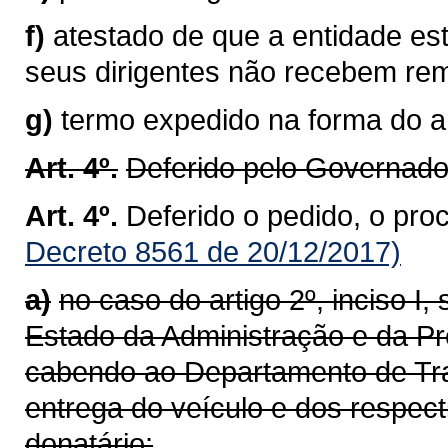
f)
atestado de que a entidade es
seus dirigentes não recebem rem
g)
termo expedido na forma do a
Art. 4º.
Deferido pelo Governado
Art. 4º.
Deferido o pedido, o pro
Decreto 8561 de 20/12/2017)
a)
no caso do artigo 2º, inciso I,
Estado da Administração e da Pre
cabendo ao Departamento de Tra
entrega do veículo e dos respe
donatário;