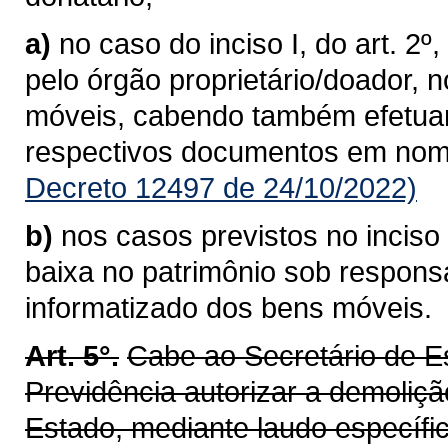
a)
no caso do inciso I, do art. 2º
pelo órgão proprietário/doador, 
móveis, cabendo também efetuar
respectivos documentos em nome
Decreto 12497 de 24/10/2022)
b)
nos casos previstos no inciso 
baixa no patrimônio sob respons
informatizado dos bens móveis.
Art. 5°.
Cabe ao Secretário de E
Previdência autorizar a demoliçã
Estado, mediante laudo específic