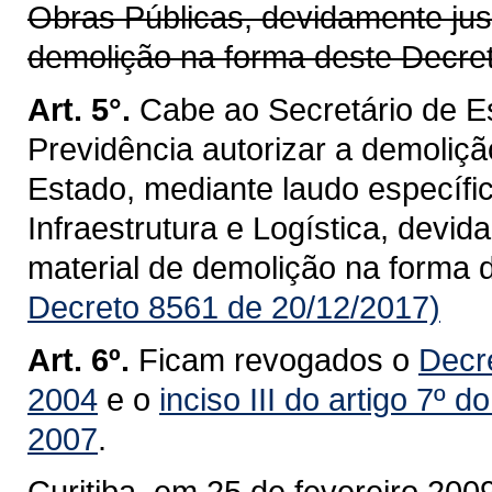
Obras Públicas, devidamente jus
demolição na forma deste Decret
Art. 5°.
Cabe ao Secretário de E
Previdência autorizar a demoliçã
Estado, mediante laudo específic
Infraestrutura e Logística, devi
material de demolição na forma 
Decreto 8561 de 20/12/2017)
Art. 6º.
Ficam revogados o
Decr
2004
e o
inciso III do artigo 7º 
2007
.
Curitiba, em 25 de fevereiro 200