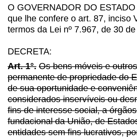
O GOVERNADOR DO ESTADO DO 
que lhe confere o art. 87, inciso
termos da Lei nº 7.967, de 30 d
DECRETA:
Art. 1°.
Os bens móveis e outros
permanente de propriedade do E
de sua oportunidade e conveniê
considerados inservíveis ou des
fins de interesse social, a órgão
fundacional da União, de Estado
entidades sem fins lucrativos, p