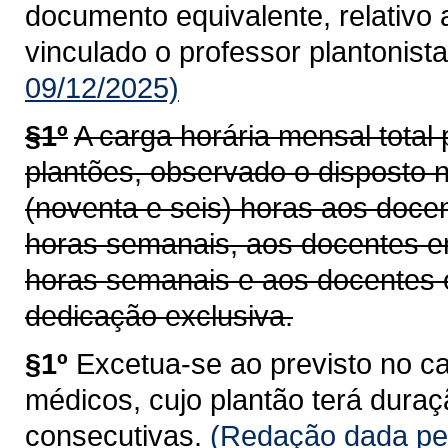
documento equivalente, relativo 
vinculado o professor plantonista
09/12/2025)
§1º
A carga horária mensal total 
plantões, observado o disposto no
(noventa e seis) horas aos docen
horas semanais, aos docentes e
horas semanais e aos docentes 
dedicação exclusiva.
§1º
Excetua-se ao previsto no cap
médicos, cujo plantão terá duraç
consecutivas.
(Redação dada pel