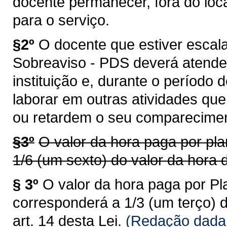
docente permanecer, fora do loc
para o serviço.
§2º
O docente que estiver escal
Sobreaviso - PDS deverá atend
instituição e, durante o período 
laborar em outras atividades qu
ou retardem o seu comparecime
§3º
O valor da hora paga por pl
1/6 (um sexto) do valor da hora d
§ 3º
O valor da hora paga por P
corresponderá a 1/3 (um terço) d
art. 14 desta Lei.
(Redação dada 