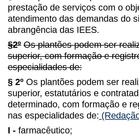
prestação de serviços com o obj
atendimento das demandas do si
abrangência das IEES.
§2º
Os plantões podem ser reali
superior, com formação e registr
especialidades de:
§ 2º
Os plantões podem ser real
superior, estatutários e contrat
determinado, com formação e reg
nas especialidades de:
(Redação 
I -
farmacêutico;