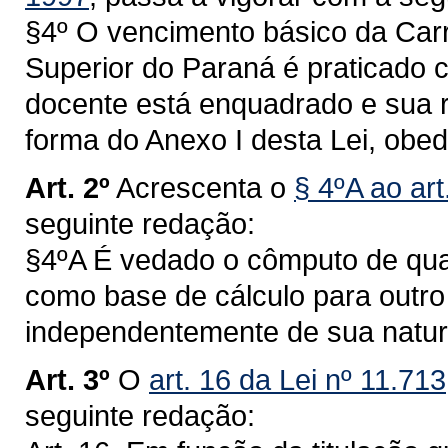
§4º O vencimento básico da Carr
Superior do Paraná é praticado 
docente está enquadrado e sua r
forma do Anexo I desta Lei, obe
Art. 2º
Acrescenta o
§ 4ºA ao art
seguinte redação:
§4ºA É vedado o cômputo de quai
como base de cálculo para outro a
independentemente de sua natu
Art. 3º
O
art. 16 da Lei nº 11.71
seguinte redação: