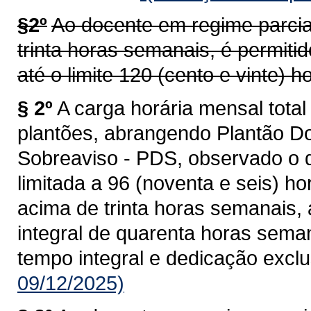
§2º
Ao docente em regime parcial,
trinta horas semanais, é permiti
até o limite 120 (cento e vinte) h
§ 2º
A carga horária mensal total 
plantões, abrangendo Plantão D
Sobreaviso - PDS, observado o di
limitada a 96 (noventa e seis) h
acima de trinta horas semanais
integral de quarenta horas sema
tempo integral e dedicação exclu
09/12/2025)