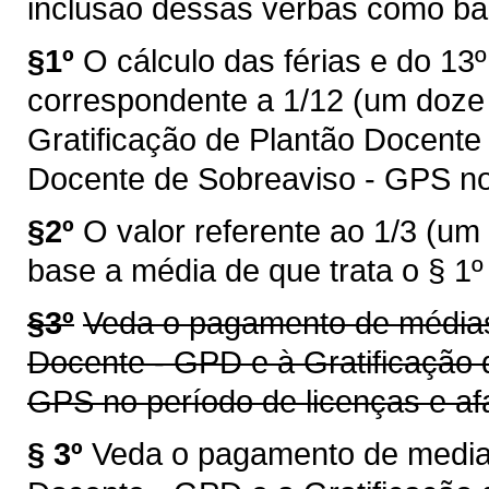
inclusão dessas verbas como bas
§1º
O cálculo das férias e do 13º
correspondente a 1/12 (um doze a
Gratificação de Plantão Docente
Docente de Sobreaviso - GPS no
§2º
O valor referente ao 1/3 (um
base a média de que trata o § 1º 
§3º
Veda o pagamento de médias 
Docente - GPD e à Gratificação 
GPS no período de licenças e af
§ 3º
Veda o pagamento de medias