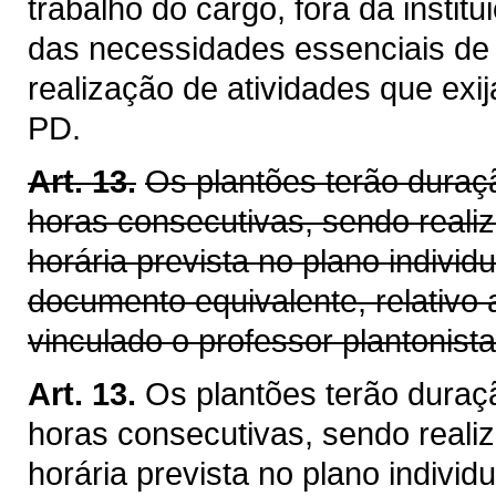
trabalho do cargo, fora da instit
das necessidades essenciais de
realização de atividades que ex
PD.
Art. 13.
Os plantões terão dura
horas consecutivas, sendo reali
horária prevista no plano individ
documento equivalente, relativo 
vinculado o professor plantonista
Art. 13.
Os plantões terão dura
horas consecutivas, sendo reali
horária prevista no plano individ