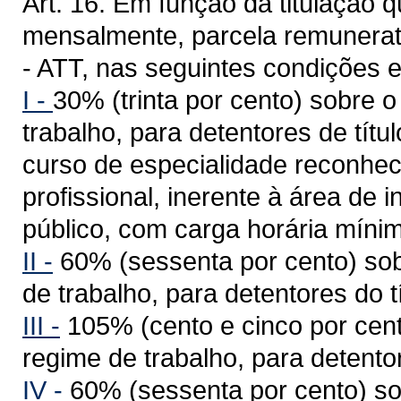
Art. 16. Em função da titulação
mensalmente, parcela remunerató
- ATT, nas seguintes condições 
I -
30% (trinta por cento) sobre 
trabalho, para detentores de tít
curso de especialidade reconhec
profissional, inerente à área de
público, com carga horária mínim
II -
60% (sessenta por cento) sob
de trabalho, para detentores do t
III -
105% (cento e cinco por cen
regime de trabalho, para detentor
IV -
60% (sessenta por cento) so