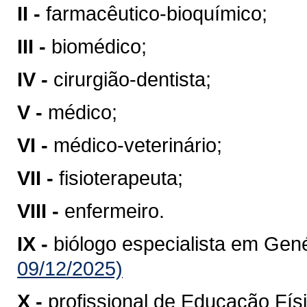
II -
farmacêutico-bioquímico;
III -
biomédico;
IV -
cirurgião-dentista;
V -
médico;
VI -
médico-veterinário;
VII -
fisioterapeuta;
VIII -
enfermeiro.
IX -
biólogo especialista em Gené
09/12/2025)
X -
profissional de Educação Físi