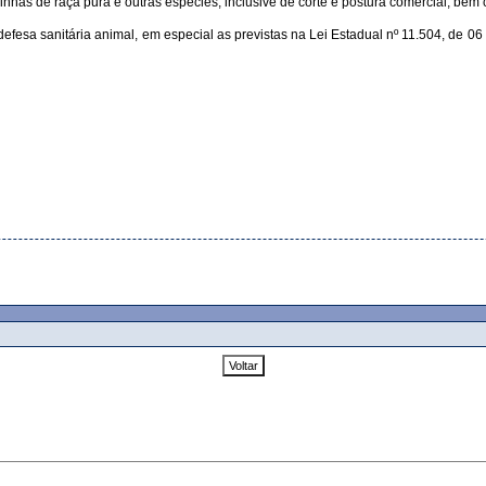
has de raça pura e outras espécies, inclusive de corte e postura comercial, bem c
e defesa sanitária animal, em especial as previstas na Lei Estadual nº 11.504, de