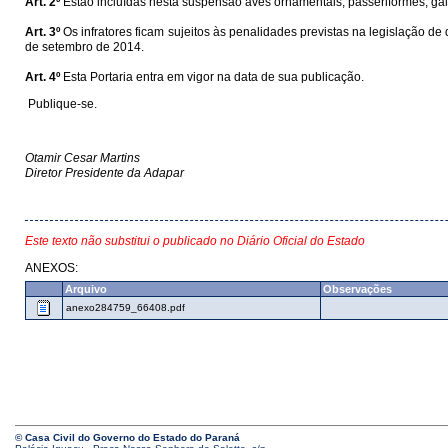
Art. 2º
Estão incluídas nesta suspensão aves ornamentais, passeriformes, galin
Art. 3º
Os infratores ficam sujeitos às penalidades previstas na legislação d
de setembro de 2014.
Art. 4º
Esta Portaria entra em vigor na data de sua publicação.
Publique-se.
Otamir Cesar Martins
Diretor Presidente da Adapar
Este texto não substitui o publicado no Diário Oficial do Estado
ANEXOS:
Arquivo
Observações
anexo284759_66408.pdf
© Casa Civil do Governo do Estado do Paraná