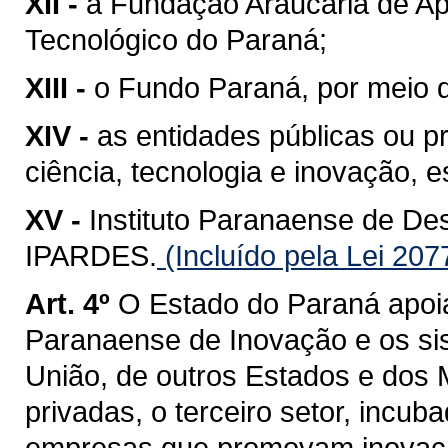
XII -
a Fundação Araucária de Ap
Tecnológico do Paraná;
XIII -
o Fundo Paraná, por meio 
XIV -
as entidades públicas ou p
ciência, tecnologia e inovação, 
XV -
Instituto Paranaense de De
IPARDES.
(Incluído pela Lei 207
Art. 4º
O Estado do Paraná apoi
Paranaense de Inovação e os si
União, de outros Estados e dos M
privadas, o terceiro setor, incub
empresas que promovam inovaçã