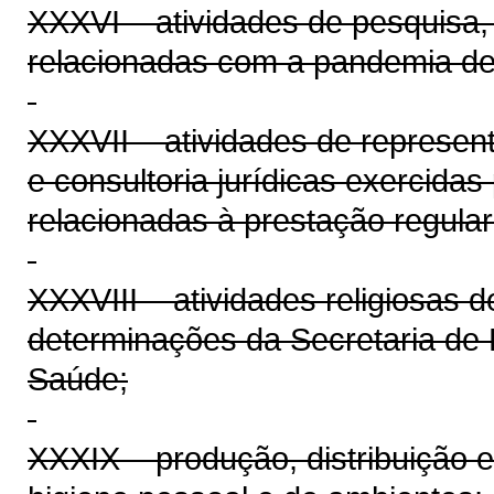
XXXVI – atividades de pesquisa, c
relacionadas com a pandemia de 
XXXVII – atividades de representa
e consultoria jurídicas exercidas
relacionadas à prestação regular
XXXVIII – atividades religiosas 
determinações da Secretaria de 
Saúde;
XXXIX – produção, distribuição 