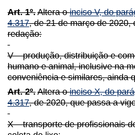
Art. 1º.
Altera o
inciso V, do pará
4.317
, de 21 de março de 2020, 
redação:
V – produção, distribuição e com
humano e animal, inclusive na mo
conveniência e similares, ainda 
Art. 2º.
Altera o
inciso X, do pará
4.317
, de 2020, que passa a vig
X – transporte de profissionais 
coleta de lixo;