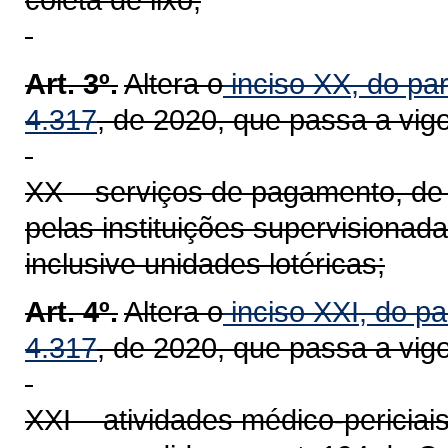
Art. 3º.
Altera o
inciso XX, do par
4.317
, de 2020, que passa a vig
XX – serviços de pagamento, de 
pelas instituições supervisionada
inclusive unidades lotéricas;
Art. 4º.
Altera o
inciso XXI, do pa
4.317
, de 2020, que passa a vig
XXI – atividades médico-periciai