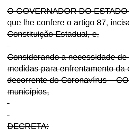
O GOVERNADOR DO ESTADO DO 
que lhe confere o artigo 87, inci
Constituição Estadual, e,
Considerando a necessidade de 
medidas para enfrentamento da 
decorrente do Coronavírus – CO
municípios,
DECRETA: