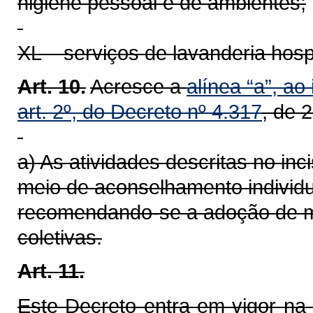
higiene pessoal e de ambientes;
XL – serviços de lavanderia hospit
Art. 10.
Acresce a
alínea “a”, ao
art. 2º, do Decreto nº 4.317
, de 
a) As atividades descritas no in
meio de aconselhamento individua
recomendando-se a adoção de me
coletivas.
Art. 11.
Este Decreto entra em vigor na 