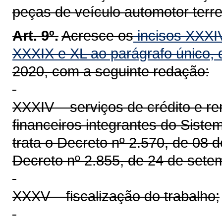
peças de veículo automotor terres
Art. 9º.
Acresce os
incisos XXXI
XXXIX
e XL ao parágrafo único, d
2020, com a seguinte redação:
XXXIV – serviços de crédito e r
financeiros integrantes do Sis
trata o Decreto nº 2.570, de 08 
Decreto nº 2.855, de 24 de sete
XXXV – fiscalização do trabalho;