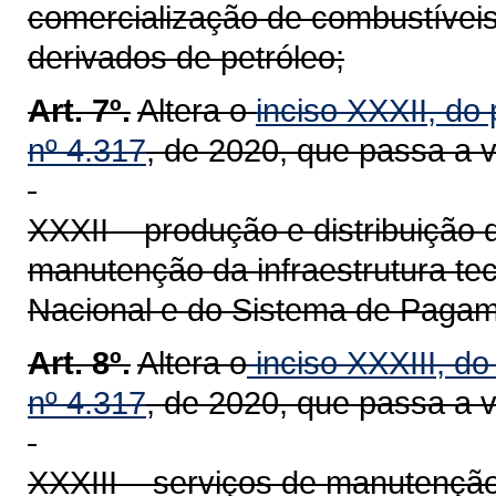
comercialização de combustíveis,
derivados de petróleo;
Art. 7º.
Altera o
inciso XXXII, do 
nº 4.317
, de 2020, que passa a 
XXXII – produção e distribuição
manutenção da infraestrutura te
Nacional e do Sistema de Pagame
Art. 8º.
Altera o
inciso XXXIII, do
nº 4.317
, de 2020, que passa a 
XXXIII – serviços de manutenção