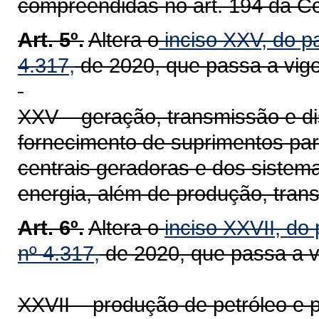
compreendidas no art. 194 da Co
Art. 5º.
Altera o
inciso XXV, do pa
4.317,
de 2020, que passa a vigo
XXV – geração, transmissão e dist
fornecimento de suprimentos pa
centrais geradoras e dos sistema
energia, além de produção, transp
Art. 6º.
Altera o
inciso XXVII, do 
nº 4.317,
de 2020, que passa a v
XXVII – produção de petróleo e p