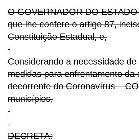
O GOVERNADOR DO ESTADO DO 
que lhe confere o artigo 87, inci
Constituição Estadual, e,
Considerando a necessidade de 
medidas para enfrentamento da 
decorrente do Coronavírus – CO
municípios,
DECRETA: