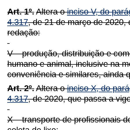
Art. 1º.
Altera o
inciso V, do pará
4.317
, de 21 de março de 2020, 
redação:
V – produção, distribuição e com
humano e animal, inclusive na mo
conveniência e similares, ainda 
Art. 2º.
Altera o
inciso X, do pará
4.317
, de 2020, que passa a vig
X – transporte de profissionais 
coleta de lixo;