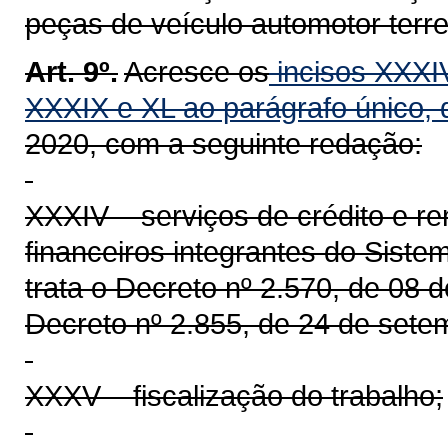
peças de veículo automotor terres
Art. 9º.
Acresce os
incisos XXXI
XXXIX
e XL ao parágrafo único, d
2020, com a seguinte redação:
XXXIV – serviços de crédito e r
financeiros integrantes do Sis
trata o Decreto nº 2.570, de 08 
Decreto nº 2.855, de 24 de sete
XXXV – fiscalização do trabalho;