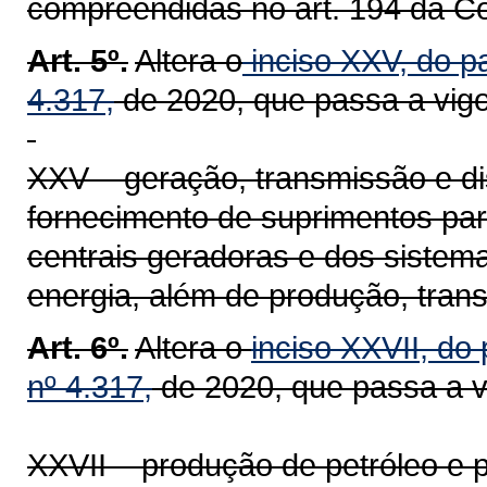
compreendidas no art. 194 da Co
Art. 5º.
Altera o
inciso XXV, do pa
4.317,
de 2020, que passa a vigo
XXV – geração, transmissão e dist
fornecimento de suprimentos pa
centrais geradoras e dos sistema
energia, além de produção, transp
Art. 6º.
Altera o
inciso XXVII, do 
nº 4.317,
de 2020, que passa a v
XXVII – produção de petróleo e p