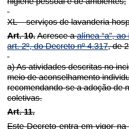
higiene pessoal e de ambientes;
XL – serviços de lavanderia hospit
Art. 10.
Acresce a
alínea “a”, ao
art. 2º, do Decreto nº 4.317
, de 
a) As atividades descritas no in
meio de aconselhamento individua
recomendando-se a adoção de me
coletivas.
Art. 11.
Este Decreto entra em vigor na 