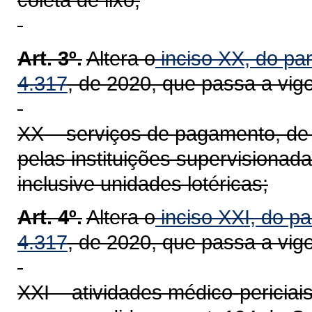
Art. 3º.
Altera o
inciso XX, do par
4.317
, de 2020, que passa a vig
XX – serviços de pagamento, de 
pelas instituições supervisionada
inclusive unidades lotéricas;
Art. 4º.
Altera o
inciso XXI, do pa
4.317
, de 2020, que passa a vig
XXI – atividades médico-periciai