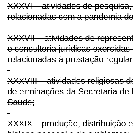
XXXVI – atividades de pesquisa, c
relacionadas com a pandemia de 
XXXVII – atividades de representa
e consultoria jurídicas exercidas
relacionadas à prestação regular
XXXVIII – atividades religiosas 
determinações da Secretaria de 
Saúde;
XXXIX – produção, distribuição 