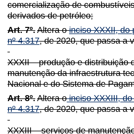
comercialização de combustíveis,
derivados de petróleo;
Art. 7º.
Altera o
inciso XXXII, do 
nº 4.317
, de 2020, que passa a 
XXXII – produção e distribuição
manutenção da infraestrutura te
Nacional e do Sistema de Pagame
Art. 8º.
Altera o
inciso XXXIII, do
nº 4.317
, de 2020, que passa a 
XXXIII – serviços de manutenção