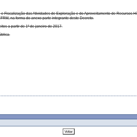
 Fiscalização das Atividades de Exploração e do Aproveitamento de Recursos Híd
FRM, na forma do anexo parte integrante deste Decreto.
tos a partir de 1º de janeiro de 2017.
blica.