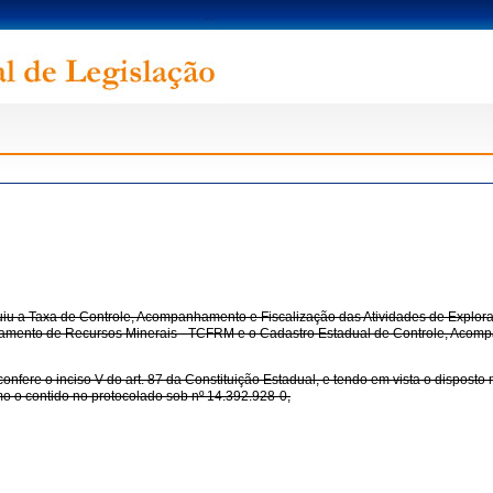
tuiu a Taxa de Controle, Acompanhamento e Fiscalização das Atividades de Explor
itamento de Recursos Minerais - TCFRM e o Cadastro Estadual de Controle, Acomp
 inciso V do art. 87 da Constituição Estadual, e tendo em vista o disposto na L
o o contido no protocolado sob nº 14.392.928-0,