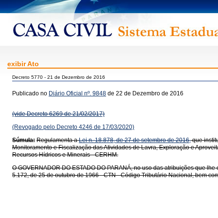
exibir Ato
Decreto 5770 - 21 de Dezembro de 2016
Publicado no
Diário Oficial nº. 9848
de 22 de Dezembro de 2016
(vide Decreto 6269 de 21/02/2017)
(Revogado pelo Decreto 4246 de 17/03/2020)
Súmula:
Regulamenta a
Lei n. 18.878, de 27 de setembro de 2016,
que insti
Monitoramento e Fiscalização das Atividades de Lavra, Exploração e Aprove
Recursos Hídricos e Minerais - CERHM.
O GOVERNADOR DO ESTADO DO PARANÁ, no uso das atribuições que lhe confere o
5.172, de 25 de outubro de 1966 - CTN - Código Tributário Nacional, bem com