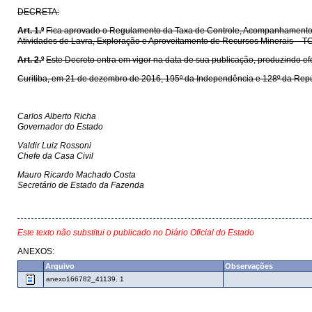
DECRETA:
Art. 1.º
Fica aprovado o Regulamento da Taxa de Controle, Acompanhamento e
Atividades de Lavra, Exploração e Aproveitamento de Recursos Minerais – TC
Art. 2.º
Este Decreto entra em vigor na data de sua publicação, produzindo efei
Curitiba, em 21 de dezembro de 2016, 195º da Independência e 128º da Repú
Carlos Alberto Richa
Governador do Estado
Valdir Luiz Rossoni
Chefe da Casa Civil
Mauro Ricardo Machado Costa
Secretário de Estado da Fazenda
Este texto não substitui o publicado no Diário Oficial do Estado
ANEXOS:
Arquivo
Observações
anexo166782_41139. 1