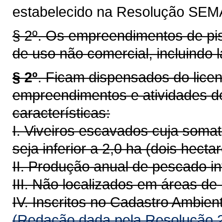
estabelecido na Resolução SEMA
§ 2º. Os empreendimentos de pis
de uso não comercial, incluindo 
§ 2º
. Ficam dispensados do lice
empreendimentos e atividades de
características:
I. Viveiros escavados cuja somat
seja inferior a 2,0 ha (dois hectar
II. Produção anual de pescado in
III. Não localizados em áreas d
IV. Inscritos no Cadastro Ambien
(Redação dada pela Resolução 2