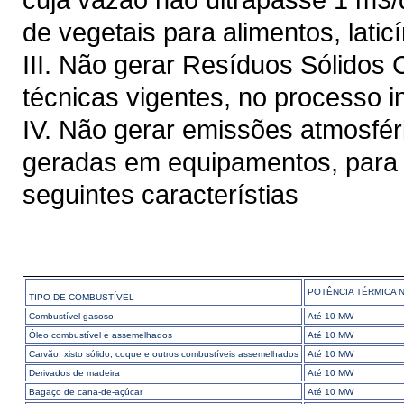
de vegetais para alimentos, latic
III. Não gerar Resíduos Sólidos
técnicas vigentes, no processo in
IV. Não gerar emissões atmosfér
geradas em equipamentos, para 
seguintes característias
POTÊNCIA TÉRMICA 
TIPO DE COMBUSTÍVEL
Combustível gasoso
Até 10 MW
Óleo combustível e assemelhados
Até 10 MW
Carvão, xisto sólido, coque e outros combustíveis assemelhados
Até 10 MW
Derivados de madeira
Até 10 MW
Bagaço de cana-de-açúcar
Até 10 MW