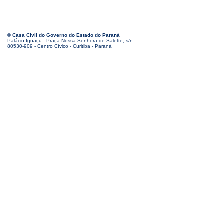
© Casa Civil do Governo do Estado do Paraná
Palácio Iguaçu - Praça Nossa Senhora de Salette, s/n
80530-909 - Centro Cívico - Curitiba - Paraná