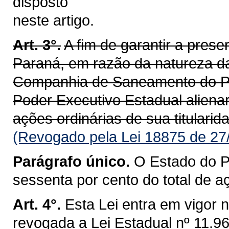
disposto
neste artigo.
Art. 3°.
A fim de garantir a pres
Paraná, em razão da natureza da
Companhia de Saneamento do P
Poder Executivo Estadual aliena
ações ordinárias de sua titulari
(Revogado pela Lei 18875 de 27
Parágrafo único.
O Estado do P
sessenta por cento do total de a
Art. 4°.
Esta Lei entra em vigor 
revogada a Lei Estadual nº 11.9