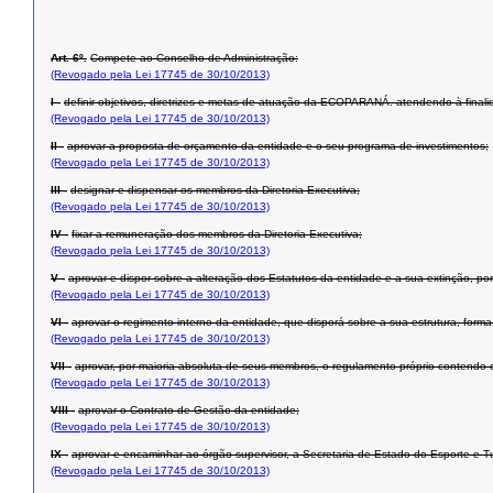
Art. 6º.
Compete ao Conselho de Administração:
(Revogado pela Lei 17745 de 30/10/2013)
I -
definir objetivos, diretrizes e metas de atuação da ECOPARANÁ. atendendo à finalidad
(Revogado pela Lei 17745 de 30/10/2013)
II -
aprovar a proposta de orçamento da entidade e o seu programa de investimentos;
(Revogado pela Lei 17745 de 30/10/2013)
III -
designar e dispensar os membros da Diretoria Executiva;
(Revogado pela Lei 17745 de 30/10/2013)
IV -
fixar a remuneração dos membros da Diretoria Executiva;
(Revogado pela Lei 17745 de 30/10/2013)
V -
aprovar e dispor sobre a alteração dos Estatutos da entidade e a sua extinção, p
(Revogado pela Lei 17745 de 30/10/2013)
VI -
aprovar o regimento interno da entidade, que disporá sobre a sua estrutura, for
(Revogado pela Lei 17745 de 30/10/2013)
VII -
aprovar, por maioria absoluta de seus membros, o regulamento próprio contendo o
(Revogado pela Lei 17745 de 30/10/2013)
VIII -
aprovar o Contrato de Gestão da entidade;
(Revogado pela Lei 17745 de 30/10/2013)
IX -
aprovar e encaminhar ao órgão supervisor, a Secretaria de Estado do Esporte e Tur
(Revogado pela Lei 17745 de 30/10/2013)