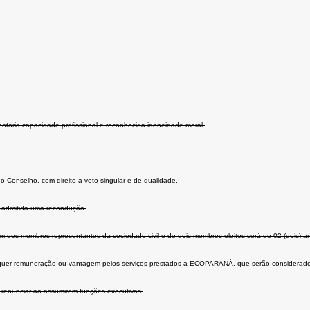
notória capacidade profissional e reconhecida idoneidade moral.
o Conselho, com direito a voto singular e de qualidade.
 admitida uma recondução.
dos membros representantes da sociedade civil e de dois membros eleitos será de 02 (dois) ano
uer remuneração ou vantagem pelos serviços prestados a ECOPARANÁ, que serão considerados 
m renunciar ao assumirem funções executivas.