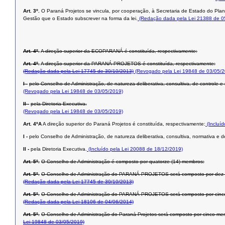
Art. 3º.
O Paraná Projetos se vincula, por cooperação, à Secretaria de Estado do Pla
Gestão que o Estado subscrever na forma da lei.
(Redação dada pela Lei 21388 de 0
Art. 4º.
A direção superior da ECOPARANÁ é constituída, respectivamente:
Art. 4º.
A direção superior da PARANÁ PROJETOS é constituída, respectivamente:
(Redação dada pela Lei 17745 de 30/10/2013)
(Revogado pela Lei 19848 de 03/05/2
I -
pelo Conselho de Administração, de natureza deliberativa, consultiva, de controle e
(Revogado pela Lei 19848 de 03/05/2019)
II -
pela Diretoria Executiva.
(Revogado pela Lei 19848 de 03/05/2019)
Art. 4ºA
A direção superior do Paraná Projetos é constituída, respectivamente:
(Incluí
I -
pelo Conselho de Administração, de natureza deliberativa, consultiva, normativa e d
II -
pela Diretoria Executiva.
(Incluído pela Lei 20088 de 18/12/2019)
Art. 5º.
O Conselho de Administração é composto por quatorze (14) membros:
Art. 5º.
O Conselho de Administração do PARANÁ PROJETOS será composto por dez me
(Redação dada pela Lei 17745 de 30/10/2013)
Art. 5º.
O Conselho de Administração do PARANÁ PROJETOS será composto por cinco 
(Redação dada pela Lei 18106 de 04/06/2014)
Art. 5º.
O Conselho de Administração do Paraná Projetos será composto por cinco me
Lei 19848 de 03/05/2019)