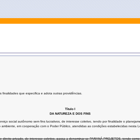
finalidades que especifica e adota outras providências.
Título I
DA NATUREZA E DOS FINS
serviço social autônomo sem fins lucrativos, de interesse coletivo, tendo por finalidade o plane
o ambiente, em cooperação com o Poder Público, atendidas as condições estabelecidas nesta Le
de direito privado, de interesse coletivo, passa a denominar-se PARANÁ PROJETOS, tendo como 