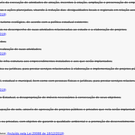
és da execução de atividades de atração, incentivo à criação, ampliação e preservação de emp
ativas e ações planejadas, visando à redução das desigualdades locais e regionais em relação a
019)
turismo ecológico, de acordo com a política estadual existente;
ais no desempenho de suas atividades relacionadas ao estudo e a elaboração de projetos;
019)
ídos;
ealização de suas atividades;
019)
e de infra-estrutura aos empreendimentos instalados e aos que serão implantados;
a ou jurídicas, para prestar serviços relacionados à elaboração e implementação de projetos púb
al, estadual e municipal, bem como com pessoas físicas e jurídicas, para prestar serviços relaci
019)
no Estadual, a desapropriação de imóveis necessários à consecução de seus objetivos;
cupação do solo, através de aprovação de projetos públicos e privados que nela serão implantad
cas ou privadas, com objetivo de garantir a qualidade ambiental e a promoção do desenvolvimento
ivos:
(Incluído pela Lei 20088 de 18/12/2019)