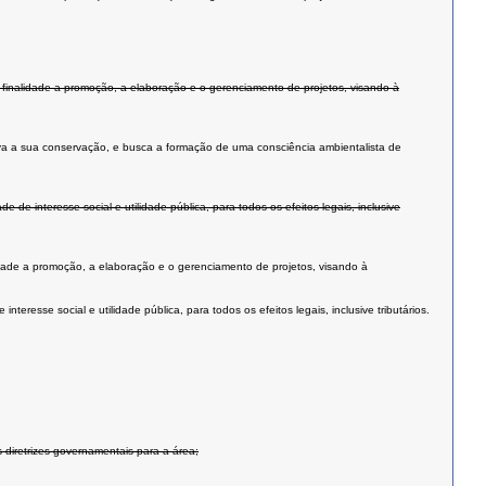
finalidade a promoção, a elaboração e o gerenciamento de projetos, visando à
entiva a sua conservação, e busca a formação de uma consciência ambientalista de
 interesse social e utilidade pública, para todos os efeitos legais, inclusive
lidade a promoção, a elaboração e o gerenciamento de projetos, visando à
resse social e utilidade pública, para todos os efeitos legais, inclusive tributários.
 diretrizes governamentais para a área;