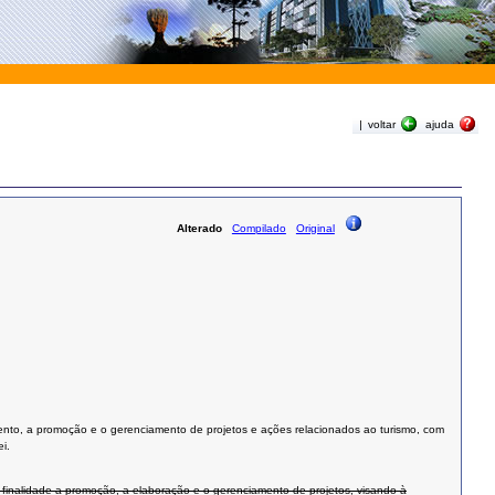
|
voltar
ajuda
Alterado
Compilado
Original
jamento, a promoção e o gerenciamento de projetos e ações relacionados ao turismo, com
i.
finalidade a promoção, a elaboração e o gerenciamento de projetos, visando à