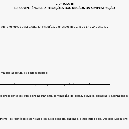
CAPÍTULO III
DA COMPETÊNCIA E ATRIBUIÇÕES DOS ÓRGÃOS DA ADMINISTRAÇÃO
e e objetivos para a qual foi instituída, expressos nos artigos 1º e 2º desta lei;
or maioria absoluta de seus membros;
ma de gerenciamento, os cargos e respectivas competências e o seu funcionamento;
s procedimentos que deve adotar para contratação de obras, serviços, compras e alienações e o
ismo, os relatórios gerenciais e de atividades da entidade, elaborados pela Diretoria Executiva;