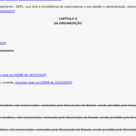
nejamento - SEPL, que terá a incumbência de supervisionar a sua gestão e administração, obser
5/04/2023)
CAPÍTULO II
DA ORGANIZAÇÃO
019)
 normativa;
do pela Lei 20088 de 18/12/2019)
e controle;
(Incluído pela Lei 20088 de 18/12/2019)
mbros, não remunerados, nomeados pelo Governador do Estado, sendo presidido pelo Secret
membros, não remunerados, nomeados pelo Governador do Estado, sendo presidido pelo Secr
mbros, não remunerados, nomeados pelo Governador do Estado, sendo presidido pelo Secretári