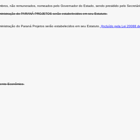
mbros, não remunerados, nomeados pelo Governador do Estado, sendo presidido pelo Secretár
dministração do PARANÁ PROJETOS serão estabelecidos em seu Estatuto.
inistração do Paraná Projetos serão estabelecidos em seu Estatuto.
(Incluído pela Lei 20088 d
mento Econômico.