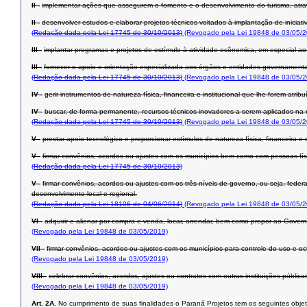
II -
implementar ações que assegurem o fomento e o desenvolvimento do turismo, atrav
II -
desenvolver estudos e elaborar projetos técnicos voltados à implantação de inici
(Redação dada pela Lei 17745 de 30/10/2013)
(Revogado pela Lei 19848 de 03/05/2
III -
implantar programas e projetos de estímulo à atividade ecônomica, em especial ao 
III -
fornecer o apoio e orientação especializada aos órgãos e entidades governament
(Redação dada pela Lei 17745 de 30/10/2013)
(Revogado pela Lei 19848 de 03/05/2
IV -
gerir instrumentos de natureza física, financeira e institucional que lhe forem atribu
IV -
buscar, de forma permanente, recursos técnicos inovadores a serem aplicados na r
(Redação dada pela Lei 17745 de 30/10/2013)
(Revogado pela Lei 19848 de 03/05/2
V -
prestar apoio tecnológico e proporcionar estímulos de natureza física, financeira 
V -
firmar convênios, acordos ou ajustes com os municípios bem como com pessoas físic
(Redação dada pela Lei 17745 de 30/10/2013)
V -
firmar convênios, acordos ou ajustes com os três níveis de governo, ou seja, feder
desenvolvimento local e regional.
(Redação dada pela Lei 18106 de 04/06/2014)
(Revogado pela Lei 19848 de 03/05/2
VI -
adquirir e alienar por compra e venda, locar, arrendar, bem como propor ao Gover
(Revogado pela Lei 19848 de 03/05/2019)
VII -
firmar convênios, acordos ou ajustes com os municípios para controle do uso e o
(Revogado pela Lei 19848 de 03/05/2019)
VIII -
celebrar convênios, acordos, ajustes ou contratos com outras instituições públi
(Revogado pela Lei 19848 de 03/05/2019)
Art. 2A.
No cumprimento de suas finalidades o Paraná Projetos tem os seguintes objet