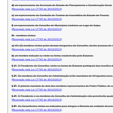
d)
um representante da Secretaria de Estado do Planejamento e Coordenação Geral;
(Revogado pela Lei 17745 de 30/10/2013)
e)
um representante da Comissão de Turismo da Assembléia do Estado do Paraná;
(Revogado pela Lei 17745 de 30/10/2013)
f)
um representante do Conselho de Municípios Lindeiros ao Lago de Itaipu.
(Revogado pela Lei 17745 de 30/10/2013)
III -
membros eleitos:
(Revogado pela Lei 17745 de 30/10/2013)
a)
três (3) membros eleitos pelos demais integrantes do Conselho, dentre pessoas de 
(Revogado pela Lei 17745 de 30/10/2013)
b)
um membro indicado ou eleito na forma estabelecida pelo Estatuto.
(Revogado pela Lei 17745 de 30/10/2013)
§ 1º.
O Presidente do Conselho, eleito na forma do Estatuto participará das reuniões d
(Revogado pela Lei 17745 de 30/10/2013)
§ 2º.
Os membros do Conselho de Administração terão mandatos de 04 (quatro) anos,
(Revogado pela Lei 17745 de 30/10/2013)
§ 3º.
O primeiro mandato de dois dos membros representantes do Poder Público, de um 
(Revogado pela Lei 17745 de 30/10/2013)
§ 4º.
O Presidente e os membros do Conselho de Administração não perceberão qualq
(Revogado pela Lei 17745 de 30/10/2013)
§ 5º.
Os Conselheiros eleitos ou indicados para integrar a Diretoria da entidade deve
(Revogado pela Lei 17745 de 30/10/2013)