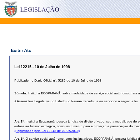
Exibir Ato
Lei 12215 - 10 de Julho de 1998
o
Publicado no Diário Oficial n
. 5289 de 10 de Julho de 1998
Súmula:
Institui a ECOPARANÁ, sob a modalidade de serviço social autônomo, para as 
A Assembléia Legislativa do Estado do Paraná decretou e eu sanciono a seguinte lei:
Art. 1º.
Institui a Ecoparaná, pessoa jurídica de direito privado, sob a modalidade de 
ênfase ao turismo ecológico, como instrumento para a proteção e preservação do mei
(Repristinado pela Lei 19848 de 03/05/2019)
Art. 1º.
O serviço social autônomo, sem fins lucrativos, ECOPARANÁ, pessoa jurídica 