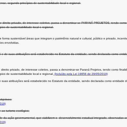
se, segundo princípios de sustentabilidade local e regional.
de direito privado, de interesse coletivo, passa a denominar-se PARANÁ PROJETOS, tendo como 
os de sustentabilidade local e regional.
de forma sustentável áreas que integram o patrimônio natural e cultural, público e privado, inc
es envolvidas.
 suas atribuições será estabelecido no Estatuto da entidade, sendo declarada como entidade de
e direito privado, de interesse coletivo, passa a denominar-se Paraná Projetos, tendo como fina
os de sustentabilidade local e regional.
(Incluído pela Lei 19856 de 29/05/2019)
uas atribuições será estabelecido no Estatuto da entidade, sendo declarada como entidade de inte
bjetivos:
019)
e ao turismo ecológico;
ade da ação governamental, que viabilizem o desenvolvimento estadual integrado, observadas as
019)