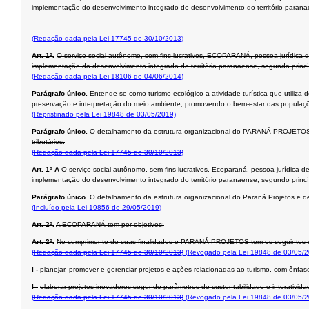
implementação do desenvolvimento integrado do desenvolvimento do território paranaen
(Redação dada pela Lei 17745 de 30/10/2013)
Art. 1º.
O serviço social autônomo, sem fins lucrativos, ECOPARANÁ, pessoa jurídica 
implementação do desenvolvimento integrado do território paranaense, segundo princípi
(Redação dada pela Lei 18106 de 04/06/2014)
Parágrafo único.
Entende-se como turismo ecológico a atividade turística que utiliza 
preservação e interpretação do meio ambiente, promovendo o bem-estar das populaçõ
(Repristinado pela Lei 19848 de 03/05/2019)
Parágrafo único.
O detalhamento da estrutura organizacional do PARANÁ PROJETOS e de
tributários.
(Redação dada pela Lei 17745 de 30/10/2013)
Art. 1º A
O serviço social autônomo, sem fins lucrativos, Ecoparaná, pessoa jurídica d
implementação do desenvolvimento integrado do território paranaense, segundo princípi
Parágrafo único.
O detalhamento da estrutura organizacional do Paraná Projetos e de s
(Incluído pela Lei 19856 de 29/05/2019)
Art. 2º.
A ECOPARANÁ tem por objetivos:
Art. 2º.
No cumprimento de suas finalidades o PARANÁ PROJETOS tem os seguintes o
(Redação dada pela Lei 17745 de 30/10/2013)
(Revogado pela Lei 19848 de 03/05/2
I -
planejar, promover e gerenciar projetos e ações relacionadas ao turismo, com ênfas
I -
elaborar projetos inovadores segundo parâmetros de sustentabilidade e interativid
(Redação dada pela Lei 17745 de 30/10/2013)
(Revogado pela Lei 19848 de 03/05/2