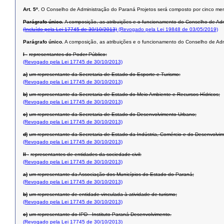
Art. 5º.
O Conselho de Administração do Paraná Projetos será composto por cinco me
Parágrafo único.
A composição, as atribuições e o funcionamento do Conselho de A
(Incluído pela Lei 17745 de 30/10/2013)
(Revogado pela Lei 19848 de 03/05/2019)
Parágrafo único.
A composição, as atribuições e o funcionamento do Conselho de Adm
I -
representantes do Poder Público:
(Revogado pela Lei 17745 de 30/10/2013)
a)
um representante da Secretaria de Estado do Esporte e Turismo:
(Revogado pela Lei 17745 de 30/10/2013)
b)
um representante da Secretaria de Estado do Meio Ambiente e Recursos Hídricos;
(Revogado pela Lei 17745 de 30/10/2013)
c)
um representante da Secretaria de Estado do Desenvolvimento Urbano;
(Revogado pela Lei 17745 de 30/10/2013)
d)
um representante da Secretaria de Estado da Indústria, Comércio e do Desenvolvi
(Revogado pela Lei 17745 de 30/10/2013)
II -
representantes de entidades da sociedade civil:
(Revogado pela Lei 17745 de 30/10/2013)
a)
um representante da Associação dos Municípios do Estado do Paraná;
(Revogado pela Lei 17745 de 30/10/2013)
b)
um representante de entidade vinculada à atividade de turismo;
(Revogado pela Lei 17745 de 30/10/2013)
c)
um representante do IPD - Instituto Paraná Desenvolvimento.
(Revogado pela Lei 17745 de 30/10/2013)