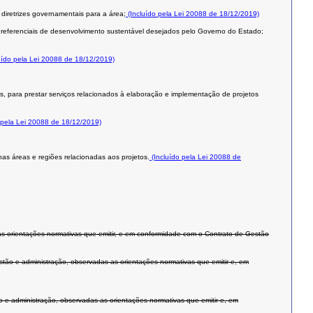
diretrizes governamentais para a área;
(Incluído pela Lei 20088 de 18/12/2019)
os referenciais de desenvolvimento sustentável desejados pelo Governo do Estado;
uído pela Lei 20088 de 18/12/2019)
as, para prestar serviços relacionados à elaboração e implementação de projetos
 pela Lei 20088 de 18/12/2019)
nas áreas e regiões relacionadas aos projetos.
(Incluído pela Lei 20088 de
s orientações normativas que emitir, e em conformidade com o Contrato de Gestão
o e administração, observadas as orientações normativas que emitir e, em
o e administração, observadas as orientações normativas que emitir e, em