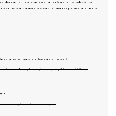
reendimentos, bem como disponibilização e exploração de áreas de interesse;
os referenciais de desenvolvimento sustentável desejados pelo Governo do Estado;
licos que viabilizem o desenvolvimento local e regional.
onados à elaboração e implementação de projetos públicos que viabilizem o
os; e
 nas áreas e regiões relacionadas aos projetos.