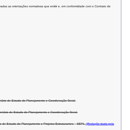
vadas as orientações normativas que emitir e, em conformidade com o Contrato de
ário de Estado do Planejamento e Coordenação Geral.
etário de Estado do Planejamento e Coordenação Geral.
o de Estado do Planejamento e Projetos Estruturantes – SEPL.
(Redação dada pela