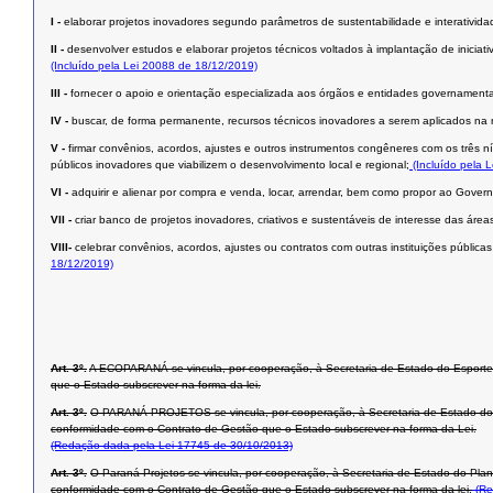
I -
elaborar projetos inovadores segundo parâmetros de sustentabilidade e interativid
II -
desenvolver estudos e elaborar projetos técnicos voltados à implantação de inicia
(Incluído pela Lei 20088 de 18/12/2019)
III -
fornecer o apoio e orientação especializada aos órgãos e entidades governament
IV -
buscar, de forma permanente, recursos técnicos inovadores a serem aplicados na r
V -
firmar convênios, acordos, ajustes e outros instrumentos congêneres com os três ní
públicos inovadores que viabilizem o desenvolvimento local e regional;
(Incluído pela 
VI -
adquirir e alienar por compra e venda, locar, arrendar, bem como propor ao Gover
VII -
criar banco de projetos inovadores, criativos e sustentáveis de interesse das ár
VIII-
celebrar convênios, acordos, ajustes ou contratos com outras instituições públic
18/12/2019)
Art. 3º.
A ECOPARANÁ se vincula, por cooperação, à Secretaria de Estado do Esporte 
que o Estado subscrever na forma da lei.
Art. 3º.
O PARANÁ PROJETOS se vincula, por cooperação, à Secretaria de Estado do P
conformidade com o Contrato de Gestão que o Estado subscrever na forma da Lei.
(Redação dada pela Lei 17745 de 30/10/2013)
Art. 3º.
O Paraná Projetos se vincula, por cooperação, à Secretaria de Estado do Plan
conformidade com o Contrato de Gestão que o Estado subscrever na forma da lei.
(Re