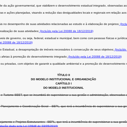
ade da ação governamental, que viabilizem o desenvolvimento estadual integrado, observadas as 
tivas e ações planejadas, visando a redução das desigualdades locais e regionais em relação a
ais no desempenho de suas atividades relacionadas ao estudo e à elaboração de projetos;
(Incl
ealização de suas atividades;
(Incluído pela Lei 20088 de 18/12/2019)
veis de governo, ou seja, federal, estadual e municipal, bem como com pessoas físicas e jurídic
Lei 20088 de 18/12/2019)
no Estadual, a desapropriação de imóveis necessários à consecução de seus objetivos;
(Incluído
eas afetas à promoção do desenvolvimento integrado;
(Incluído pela Lei 20088 de 18/12/2019)
as ou privadas, com objetivo de garantir a qualidade ambiental e a promoção do desenvolvimento 
TÍTULO II
DO MODELO INSTITUCIONAL E ORGANIZAÇÃO
CAPÍTULO I
DO MODELO INSTITUCIONAL
e Turismo SEET, que se incumbirá de supervisionar a sua gestão e administração, observadas a
lanejamento e Coordenação Geral – SEPL, que terá a incumbência de supervisionar a sua gestã
ejamento e Projetos Estruturantes - SEPL, que terá a incumbência de supervisionar a sua gestã
dação dada pela Lei 19848 de 03/05/2019)