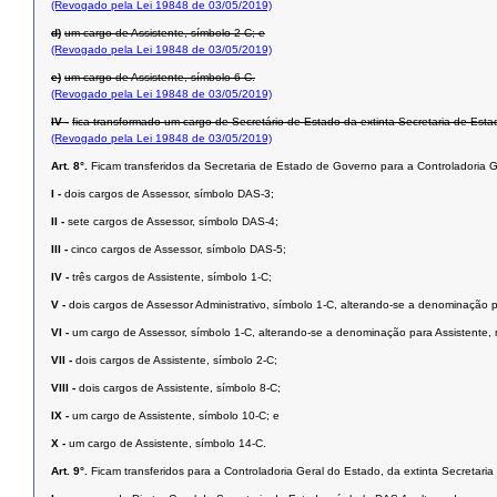
(Revogado pela Lei 19848 de 03/05/2019)
d)
um cargo de Assistente, símbolo 2-C; e
(Revogado pela Lei 19848 de 03/05/2019)
e)
um cargo de Assistente, símbolo 6-C.
(Revogado pela Lei 19848 de 03/05/2019)
IV -
fica transformado um cargo de Secretário de Estado da extinta Secretaria de Es
(Revogado pela Lei 19848 de 03/05/2019)
Art. 8°.
Ficam transferidos da Secretaria de Estado de Governo para a Controladoria 
I -
dois cargos de Assessor, símbolo DAS-3;
II -
sete cargos de Assessor, símbolo DAS-4;
III -
cinco cargos de Assessor, símbolo DAS-5;
IV -
três cargos de Assistente, símbolo 1-C;
V -
dois cargos de Assessor Administrativo, símbolo 1-C, alterando-se a denominação 
VI -
um cargo de Assessor, símbolo 1-C, alterando-se a denominação para Assistente,
VII -
dois cargos de Assistente, símbolo 2-C;
VIII -
dois cargos de Assistente, símbolo 8-C;
IX -
um cargo de Assistente, símbolo 10-C; e
X -
um cargo de Assistente, símbolo 14-C.
Art. 9°.
Ficam transferidos para a Controladoria Geral do Estado, da extinta Secretar