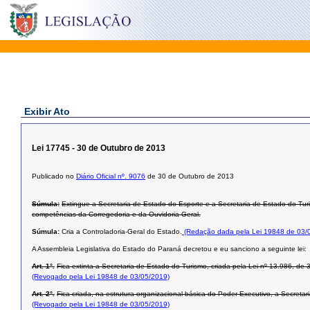
Exibir Ato
Lei 17745 - 30 de Outubro de 2013
Publicado no
Diário Oficial nº. 9076
de 30 de Outubro de 2013
Súmula:
Extingue a Secretaria de Estado do Esporte e a Secretaria de Estado do Tur
competências da Corregedoria e da Ouvidoria Geral.
Súmula:
Cria a Controladoria-Geral do Estado.
(Redação dada pela Lei 19848 de 03/
A Assembleia Legislativa do Estado do Paraná decretou e eu sanciono a seguinte lei:
Art. 1°.
Fica extinta a Secretaria de Estado do Turismo, criada pela Lei nº 13.986, d
(Revogado pela Lei 19848 de 03/05/2019)
Art. 2°.
Fica criada, na estrutura organizacional básica do Poder Executivo, a Secreta
(Revogado pela Lei 19848 de 03/05/2019)