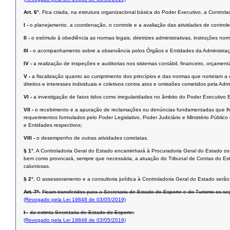
Art. 6°.
Fica criada, na estrutura organizacional básica do Poder Executivo, a Contro
I -
o planejamento, a coordenação, o controle e a avaliação das atividades de control
II -
o estímulo à obediência as normas legais, diretrizes administrativas, instruções no
III -
o acompanhamento sobre a observância pelos Órgãos e Entidades da Administração 
IV -
a realização de inspeções e auditorias nos sistemas contábil, financeiro, orçament
V -
a fiscalização quanto ao cumprimento dos princípios e das normas que norteiam a 
direitos e interesses individuais e coletivos contra atos e omissões cometidos pela Adm
VI -
a investigação de fatos tidos como irregularidades no âmbito do Poder Executivo Es
VII -
o recebimento e a apuração de reclamações ou denúncias fundamentadas que lhe f
requerimentos formulados pelo Poder Legislativo, Poder Judiciário e Ministério Públ
e Entidades respectivos;
VIII -
o desempenho de outras atividades correlatas.
§ 1°.
A Controladoria Geral do Estado encaminhará à Procuradoria Geral do Estado os
bem como provocará, sempre que necessária, a atuação do Tribunal de Contas do Esta
caluniosas.
§ 2°.
O assessoramento e a consultoria jurídica à Controladoria Geral do Estado serã
Art. 7º.
Ficam transferidos para a Secretaria de Estado do Esporte e do Turismo os s
(Revogado pela Lei 19848 de 03/05/2019)
I -
da extinta Secretaria de Estado do Esporte:
(Revogado pela Lei 19848 de 03/05/2019)