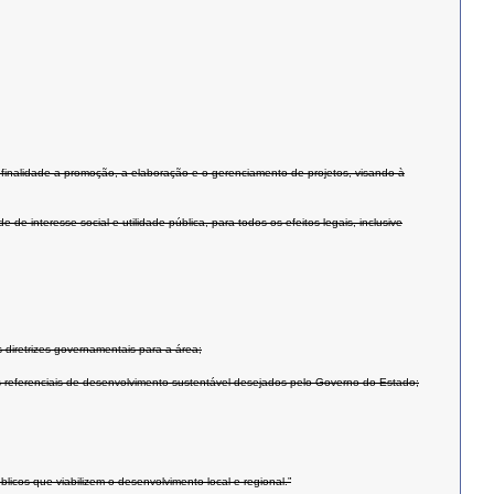
finalidade a promoção, a elaboração e o gerenciamento de projetos, visando à
interesse social e utilidade pública, para todos os efeitos legais, inclusive
 diretrizes governamentais para a área;
aos referenciais de desenvolvimento sustentável desejados pelo Governo do Estado;
licos que viabilizem o desenvolvimento local e regional.”