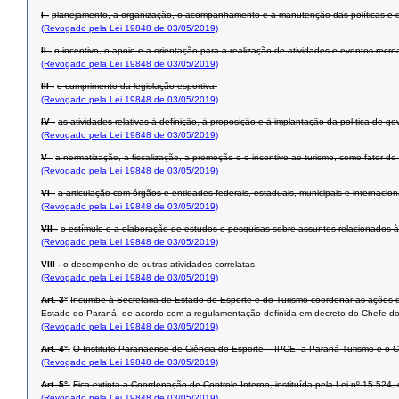
I -
planejamento, a organização, o acompanhamento e a manutenção das políticas e dir
(Revogado pela Lei 19848 de 03/05/2019)
II -
o incentivo, o apoio e a orientação para a realização de atividades e eventos recre
(Revogado pela Lei 19848 de 03/05/2019)
III -
o cumprimento da legislação esportiva;
(Revogado pela Lei 19848 de 03/05/2019)
IV -
as atividades relativas à definição, à proposição e à implantação da política de
(Revogado pela Lei 19848 de 03/05/2019)
V -
a normatização, a fiscalização, a promoção e o incentivo ao turismo, como fator d
(Revogado pela Lei 19848 de 03/05/2019)
VI -
a articulação com órgãos e entidades federais, estaduais, municipais e internacio
(Revogado pela Lei 19848 de 03/05/2019)
VII -
o estímulo e a elaboração de estudos e pesquisas sobre assuntos relacionados 
(Revogado pela Lei 19848 de 03/05/2019)
VIII -
o desempenho de outras atividades correlatas.
(Revogado pela Lei 19848 de 03/05/2019)
Art. 3°
Incumbe à Secretaria de Estado do Esporte e do Turismo coordenar as ações que
Estado do Paraná, de acordo com a regulamentação definida em decreto do Chefe do
(Revogado pela Lei 19848 de 03/05/2019)
Art. 4°.
O Instituto Paranaense de Ciência do Esporte – IPCE, a Paraná Turismo e o C
(Revogado pela Lei 19848 de 03/05/2019)
Art. 5°.
Fica extinta a Coordenação de Controle Interno, instituída pela Lei nº 15.524
(Revogado pela Lei 19848 de 03/05/2019)