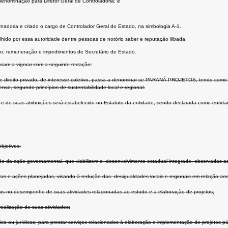
denominação para Diretor Geral de Controladoria; e
rnadoria e criado o cargo de Controlador Geral do Estado, na simbologia A-1.
ido por essa autoridade dentre pessoas de notório saber e reputação ilibada.
ão, remuneração e impedimentos de Secretário de Estado.
ssam a vigorar com a seguinte redação:
 de direito privado, de interesse coletivo, passa a denominar-se PARANÁ PROJETOS, tendo como 
se, segundo princípios de sustentabilidade local e regional.
suas atribuições será estabelecido no Estatuto da entidade, sendo declarada como entidade de 
bjetivos:
dade da ação governamental, que viabilizem o desenvolvimento estadual integrado, observadas as
iativas e ações planejadas, visando à redução das desigualdades locais e regionais em relação 
tais no desempenho de suas atividades relacionadas ao estudo e a elaboração de projetos;
realização de suas atividades;
a ou jurídicas, para prestar serviços relacionados à elaboração e implementação de projetos púb