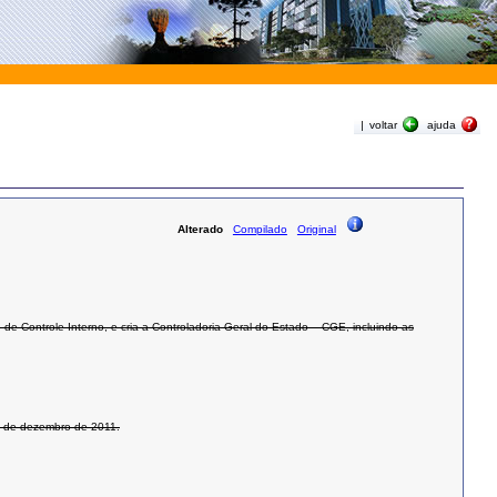
|
voltar
ajuda
Alterado
Compilado
Original
e Controle Interno, e cria a Controladoria Geral do Estado – CGE, incluindo as
16 de dezembro de 2011.