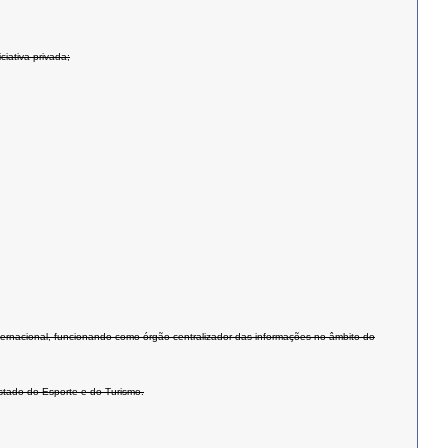
ciativa privada;
nternacional, funcionando como órgão centralizador das informações no âmbito do
stado do Esporte e do Turismo.