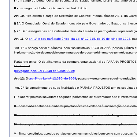
I -
um cargo de Diretor Geral de Secretaria de Estado, símbolo DAS-1, alterando-se a 
II -
um cargo de Chefe de Gabinete, símbolo DAS-5.
Art. 10.
Fica extinto o cargo de Secretário de Controle Interno, símbolo AE-1, da Gove
§ 1°.
O Controlador Geral do Estado, nomeado pelo Governador do Estado, será escolh
§ 2°.
São asseguradas ao Controlador Geral do Estado as prerrogativas, representaç
Art. 11.
O
art. 1º e seu parágrafo único, da Lei nº 12.215, de 10 de julho de 1998
, pa
“Art. 1º O serviço social autônomo, sem fins lucrativos, ECOPARANÁ, pessoa jurídica
implementação do desenvolvimento integrado do desenvolvimento do território paranaen
Parágrafo único. O detalhamento da estrutura organizacional do PARANÁ PROJETOS e de 
tributários.”
(Revogado pela Lei 19848 de 03/05/2019)
Art. 12.
O
art. 2º da Lei nº 12.215, de 1998
, passa a vigorar com a seguinte redação:
“Art. 2º No cumprimento de suas finalidades o PARANÁ PROJETOS tem os seguintes o
I - elaborar projetos inovadores segundo parâmetros de sustentabilidade e interativi
II - desenvolver estudos e elaborar projetos técnicos voltados à implantação de inic
III - fornecer o apoio e orientação especializada aos órgãos e entidades governamen
IV - buscar, de forma permanente, recursos técnicos inovadores a serem aplicados na 
V - firmar convênios, acordos ou ajustes com os municípios bem como com pessoas físic