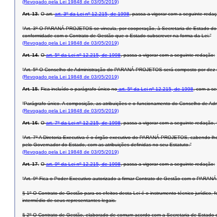
(Revogado pela Lei 19848 de 03/05/2019)
Art. 13.
O art.
art. 3º da Lei nº 12.215, de 1998
, passa a vigorar com a seguinte redaç
“Art. 3º O PARANÁ PROJETOS se vincula, por cooperação, à Secretaria de Estado do 
conformidade com o Contrato de Gestão que o Estado subscrever na forma da Lei.”
(Revogado pela Lei 19848 de 03/05/2019)
Art. 14.
O
art. 5º da Lei nº 12.215, de 1998
, passa a vigorar com a seguinte redação:
“Art. 5º O Conselho de Administração do PARANÁ PROJETOS será composto por dez m
(Revogado pela Lei 19848 de 03/05/2019)
Art. 15.
Fica incluído o parágrafo único no
art. 5º da Lei nº 12.215, de 1998
, com a se
“Parágrafo único. A composição, as atribuições e o funcionamento do Conselho de 
(Revogado pela Lei 19848 de 03/05/2019)
Art. 16.
O
art. 7º da Lei nº 12.215, de 1998
, passa a vigorar com a seguinte redação,
“Art. 7º A Diretoria Executiva é o órgão executivo do PARANÁ PROJETOS, cabendo-lhe
pelo Governador do Estado, com as atribuições definidas no seu Estatuto.”
(Revogado pela Lei 19848 de 03/05/2019)
Art. 17.
O
art. 9º da Lei nº 12.215, de 1998
, passa a vigorar com a seguinte redação:
“Art. 9º Fica o Poder Executivo autorizado a firmar Contrato de Gestão com o PARA
§ 1º O Contrato de Gestão para os efeitos desta Lei é o instrumento técnico-jurídic
intermédio de seus representantes legais.
§ 2º O Contrato de Gestão, elaborado de comum acordo com a Secretaria de Estado d