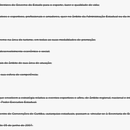
etrizes do Governo do Estado para o esporte, lazer e qualidade de vida;
ativos e esportivos, profissionais e amadores, quer no âmbito da Administração Estadual ou da ini
 governo na área do turismo, em todas as suas modalidades de promoção;
e desenvolvimento econômico e social;
nais do âmbito de sua área de atuação;
à sua esfera de competência;
 envolvem a estratégia relativa a eventos esportivos e afins, de âmbito regional, nacional e i
 Poder Executivo Estadual.
entro de Convenções de Curitiba, autarquias estaduais, passam a vincular-se à Secretaria de E
, de 05 de junho de 2007.