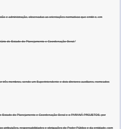
ão e administração, observadas as orientações normativas que emitir e, em
ário de Estado do Planejamento e Coordenação Geral.”
r três membros, sendo um Superintendente e dois diretores auxiliares, nomeados
etaria de Estado do Planejamento e Coordenação Geral e o PARANÁ PROJETOS, por
 atribuições, responsabilidades e obrigações do Poder Público e da entidade, com