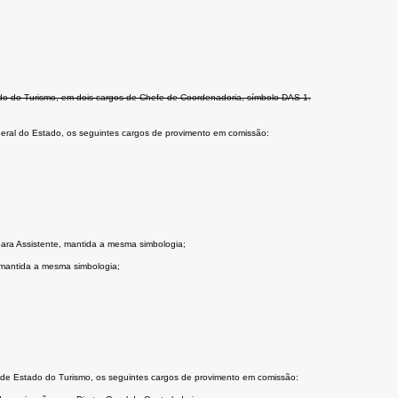
tado do Turismo, em dois cargos de Chefe de Coordenadoria, símbolo DAS-1.
Geral do Estado, os seguintes cargos de provimento em comissão:
para Assistente, mantida a mesma simbologia;
 mantida a mesma simbologia;
ia de Estado do Turismo, os seguintes cargos de provimento em comissão: