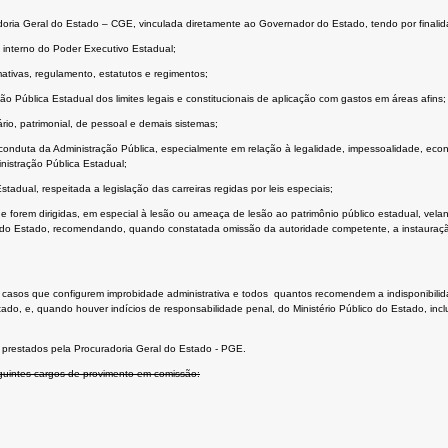
ladoria Geral do Estado – CGE, vinculada diretamente ao Governador do Estado, tendo por finalid
e interno do Poder Executivo Estadual;
rmativas, regulamento, estatutos e regimentos;
Pública Estadual dos limites legais e constitucionais de aplicação com gastos em áreas afins;
ário, patrimonial, de pessoal e demais sistemas;
conduta da Administração Pública, especialmente em relação à legalidade, impessoalidade, eco
inistração Pública Estadual;
tadual, respeitada a legislação das carreiras regidas por leis especiais;
orem dirigidas, em especial à lesão ou ameaça de lesão ao patrimônio público estadual, velando
ico do Estado, recomendando, quando constatada omissão da autoridade competente, a instauraçã
 casos que configurem improbidade administrativa e todos quantos recomendem a indisponibilida
do, e, quando houver indícios de responsabilidade penal, do Ministério Público do Estado, in
o prestados pela Procuradoria Geral do Estado - PGE.
eguintes cargos de provimento em comissão: