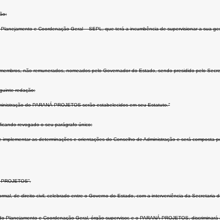
ão:
Planejamento e Coordenação Geral – SEPL, que terá a incumbência de supervisionar a sua gest
embros, não remunerados, nomeados pelo Governador do Estado, sendo presidido pelo Secret
guinte redação:
Administração do PARANÁ PROJETOS serão estabelecidos em seu Estatuto.”
 ficando revogado o seu parágrafo único:
 implementar as determinações e orientações do Conselho de Administração e será composta po
NÁ PROJETOS”.
o, formal, de direito civil, celebrado entre o Governo do Estado, com a interveniência da Secr
o Planejamento e Coordenação Geral, órgão supervisor, e o PARANÁ PROJETOS, discriminará as