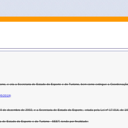
ismo, e cria a Secretaria de Estado do Esporte e do Turismo, bem como extingue a Coordenação d
05/2019)
e 30 de dezembro de 2002, e a Secretaria de Estado do Esporte, criada pela Lei nº 17.014, de 
ria de Estado do Esporte e do Turismo - SEET, tendo por finalidade: