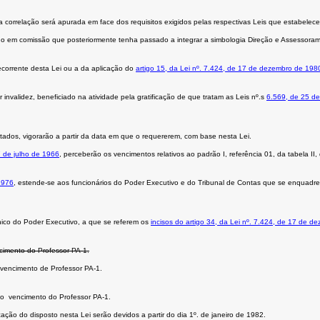
correlação será apurada em face dos requisitos exigidos pelas respectivas Leis que estabelece
o em comissão que posteriormente tenha passado a integrar a simbologia Direção e Assessorame
ecorrente desta Lei ou a da aplicação do
artigo 15, da Lei nº. 7.424, de 17 de dezembro de 198
nvalidez, beneficiado na atividade pela gratificação de que tratam as Leis nº.s
6.569, de 25 d
entados, vigorarão a partir da data em que o requererem, com base nesta Lei.
7 de julho de 1966
, perceberão os vencimentos relativos ao padrão I, referência 01, da tabela II,
1976
, estende-se aos funcionários do Poder Executivo e do Tribunal de Contas que se enquad
ico do Poder Executivo, a que se referem os
incisos do artigo 34, da Lei nº. 7.424, de 17 de 
ncimento do Professor PA-1.
o vencimento de Professor PA-1.
 do vencimento do Professor PA-1.
cação do disposto nesta Lei serão devidos a partir do dia 1º. de janeiro de 1982.