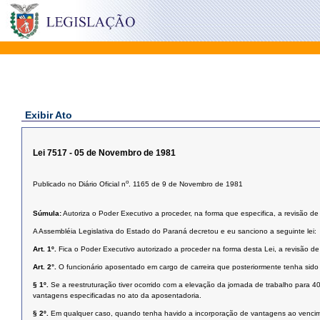
Exibir Ato
Lei 7517 - 05 de Novembro de 1981
o
Publicado no Diário Oficial n
. 1165 de 9 de Novembro de 1981
Súmula:
Autoriza o Poder Executivo a proceder, na forma que especifica, a revisão de
A Assembléia Legislativa do Estado do Paraná decretou e eu sanciono a seguinte lei:
Art. 1º.
Fica o Poder Executivo autorizado a proceder na forma desta Lei, a revisão d
Art. 2°.
O funcionário aposentado em cargo de carreira que posteriormente tenha sido r
§ 1º.
Se a reestruturação tiver ocorrido com a elevação da jornada de trabalho para 40
vantagens especificadas no ato da aposentadoria.
§ 2º.
Em qualquer caso, quando tenha havido a incorporação de vantagens ao vencim