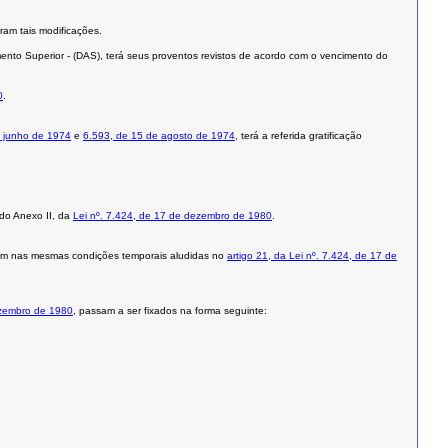
ram tais modificações.
nto Superior - (DAS), terá seus proventos revistos de acordo com o vencimento do
0
.
e junho de 1974
e
6.593, de 15 de agosto de 1974
, terá a referida gratificação
 do Anexo II, da
Lei nº. 7.424, de 17 de dezembro de 1980
.
rem nas mesmas condições temporais aludidas no
artigo 21, da Lei nº. 7.424, de 17 de
dezembro de 1980
, passam a ser fixados na forma seguinte: