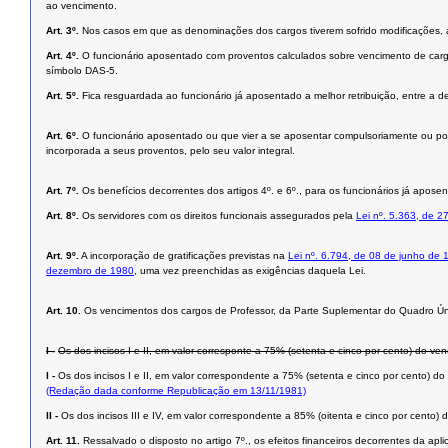
ao vencimento.
Art. 3º.
Nos casos em que as denominações dos cargos tiverem sofrido modificações, a 
Art. 4º.
O funcionário aposentado com proventos calculados sobre vencimento de carg
símbolo DAS-5.
Art. 5º.
Fica resguardada ao funcionário já aposentado a melhor retribuição, entre a d
Art. 6º.
O funcionário aposentado ou que vier a se aposentar compulsoriamente ou por i
incorporada a seus proventos, pelo seu valor integral.
Art. 7º.
Os benefícios decorrentes dos artigos 4º. e 6º., para os funcionários já apos
Art. 8º.
Os servidores com os direitos funcionais assegurados pela
Lei nº. 5.363, de 2
Art. 9º.
A incorporação de gratificações previstas na
Lei nº. 6.794, de 08 de junho de 
dezembro de 1980
, uma vez preenchidas as exigências daquela Lei.
Art. 10.
Os vencimentos dos cargos de Professor, da Parte Suplementar do Quadro Ún
I -
Os dos incisos I e II, em valor corresponte a 75% (setenta e cinco por cento) do ve
I -
Os dos incisos I e II, em valor correspondente a 75% (setenta e cinco por cento) d
(Redação dada conforme Republicação em 13/11/1981)
II -
Os dos incisos III e IV, em valor correspondente a 85% (oitenta e cinco por cento)
Art. 11.
Ressalvado o disposto no artigo 7º., os efeitos financeiros decorrentes da apli