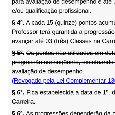
para avaliação de desempenho e até 3
e/ou qualificação profissional.
§ 4º.
A cada 15 (quinze) pontos acumu
Professor terá garantida a progressã
avançar até 03 (três) Classes na Carrei
§ 5º.
Os pontos não utilizados em de
progressão subseqüente, excetuando-
avaliação de desempenho.
(Revogado pela Lei Complementar 13
§ 6°.
Fica estabelecida a data de 1º. 
Carreira.
§ 6º.
As progressões dependerão da c