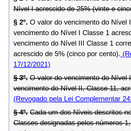
Nível I acrescido de 25% (vinte e cinc
§ 2º.
O valor do vencimento do Nível 
vencimento do Nível I Classe 1 acresc
vencimento do Nível III Classe 1 corr
acrescido de 5% (cinco por cento).
(Re
17/12/2021)
§ 3º.
O valor do vencimento do Nível I
vencimento do Nível II, Classe 11, ac
(Revogado pela Lei Complementar 24
§ 4º.
Cada um dos Níveis descritos n
Classes designadas pelos números 1, 2,