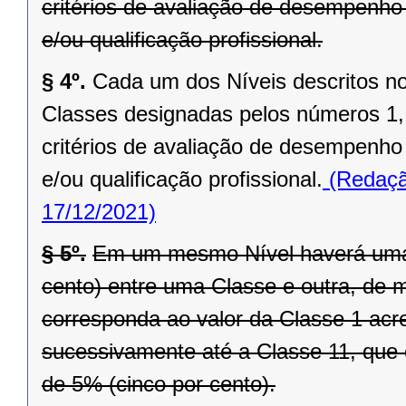
critérios de avaliação de desempenho
e/ou qualificação profissional.
§ 4º.
Cada um dos Níveis descritos no
Classes designadas pelos números 1, 2,
critérios de avaliação de desempenho
e/ou qualificação profissional.
(Redaçã
17/12/2021)
§ 5º.
Em um mesmo Nível haverá uma d
cento) entre uma Classe e outra, de 
corresponda ao valor da Classe 1 acr
sucessivamente até a Classe 11, que 
de 5% (cinco por cento).