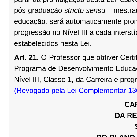
pós-graduação
stricto sensu
– mestra
educação, será automaticamente promov
progressão no Nível III a cada interst
estabelecidos nesta Lei.
Art. 21.
O Professor que obtiver Certi
Programa de Desenvolvimento Educaci
Nível III, Classe 1, da Carreira e pro
(Revogado pela Lei Complementar 13
CAP
DA R