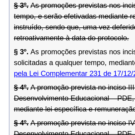
§ 3º.
As promoções previstas nos inciso
tempo, e serão efetivadas mediante r
instruído, sendo que, uma vez deferi
retroativamente à data do protocolo.
§ 3º.
As promoções previstas nos inciso
solicitadas a qualquer tempo, median
pela Lei Complementar 231 de 17/12/
§ 4º.
A promoção prevista no inciso II
Desenvolvimento Educacional – PDE, 
mediante lei específica e remuneração
§ 4º.
A promoção prevista no inciso I
Desenvolvimento Educacional – PDE, 