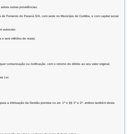
adota outras providências.
 de Fomento do Paraná S/A, com sede no Município de Curitiba, e com capital social
m subscrito:
e seis milhões de reais);
er comunicação ou notificação, com o retorno do débito ao seu valor original,
te Lei.
para a efetivação da Gestão prevista no art. 1º e §§ 1º e 2º, ambos também desta