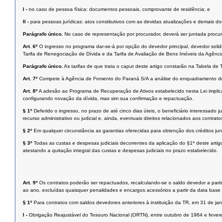
I -
no caso de pessoa física: documentos pessoais, comprovante de residência; e
II -
para pessoas jurídicas: atos constitutivos com as devidas atualizações e demais d
Parágrafo único.
No caso de representação por procurador, deverá ser juntada procu
Art. 6º
O ingresso no programa dar-se-á por opção do devedor principal, devedor solidá
Tarifa de Renegociação de Dívida e da Tarifa de Avaliação de Bens Imóveis da Agên
Parágrafo único.
As tarifas de que trata o caput deste artigo constarão na Tabela d
Art. 7º
Compete à Agência de Fomento do Paraná S/A a análise do enquadramento do dev
Art. 8º
A adesão ao Programa de Recuperação de Ativos estabelecido nesta Lei implicará
configurando novação da dívida, mas sim sua confirmação e repactuação.
§ 1º
Deferido o ingresso, no prazo de até cinco dias úteis, o beneficiário interessad
recurso administrativo ou judicial e, ainda, eventuais direitos relacionados aos cont
§ 2º
Em qualquer circunstância as garantias oferecidas para obtenção dos créditos j
§ 3º
Todas as custas e despesas judiciais decorrentes da aplicação do §1º deste artigo
atestando a quitação integral das custas e despesas judiciais no prazo estabelecido.
Art. 9º
Os contratos poderão ser repactuados, recalculando-se o saldo devedor a parti
ao ano, excluídas quaisquer penalidades e encargos acessórios a partir da data base 
§ 1º
Para contratos com saldos devedores anteriores à instituição da TR, em 31 de jan
I -
Obrigação Reajustável do Tesouro Nacional (ORTN), entre outubro de 1964 e fevere