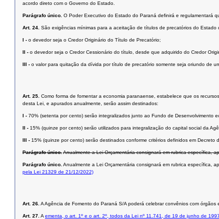
acordo direto com o Governo do Estado.
Parágrafo único.
O Poder Executivo do Estado do Paraná definirá e regulamentará qual
Art. 24.
São exigências mínimas para a aceitação de títulos de precatórios do Estado
I -
o devedor seja o Credor Originário do Título de Precatório;
II -
o devedor seja o Credor Cessionário do título, desde que adquirido do Credor Origi
III -
o valor para quitação da dívida por título de precatório somente seja oriundo de um
Art. 25.
Como forma de fomentar a economia paranaense, estabelece que os recursos or
desta Lei, e apurados anualmente, serão assim destinados:
I -
70% (setenta por cento) serão integralizados junto ao Fundo de Desenvolvimento 
II -
15% (quinze por cento) serão utilizados para integralização do capital social da 
III -
15% (quinze por cento) serão destinados conforme critérios definidos em Decreto
Parágrafo único.
Anualmente a Lei Orçamentária consignará em rubrica específica, a
Parágrafo único.
Anualmente a Lei Orçamentária consignará em rubrica específica, a
pela Lei 21329 de 21/12/2022)
Art. 26.
A Agência de Fomento do Paraná S/A poderá celebrar convênios com órgãos e ent
Art. 27.
A
ementa, o art. 1º e o art. 2º, todos da Lei nº 11.741, de 19 de junho de 199