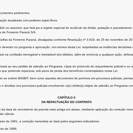
ocumentos pertinentes.
ração atualizada com poderes específicos.
rio ou assuntor, que fará jus a regime especial do recálculo da dívida, quitação e parcelamento
cia de Fomento Paraná S/A.
e Tarifas da Fomento Paraná, divulgadas conforme Resolução nº 3.919, de 25 de novembro de 20
edor no programa e aprovação, nos termos desta Lei, respeitadas as instâncias decisórias esta
 na confissão irrevogável e irretratável dos débitos, além de renúncia a qualquer ação, defesa o
o juntará ao seu pedido de adesão ao Programa, cópia do protocolo de requerimento judicial e ou
ratos que pretende repactuar, sob pena de perda dos benefícios contemplados nesta Lei.
unto ao extinto BADEP, bem como aquelas decorrentes de penhora em processos judiciais, permane
 e devidas nos processos judiciais envolvendo o(s) crédito(s) objeto de adesão ao Programa corr
CAPÍTULO II
DA REPACTUAÇÃO DO CONTRATO
r da data de vencimento da parcela mais antiga em atraso, mediante aplicação da correção mone
de cálculo.
eiro de 1991, a correção monetária se dará pelos seguintes indicadores:
iro de 1986;