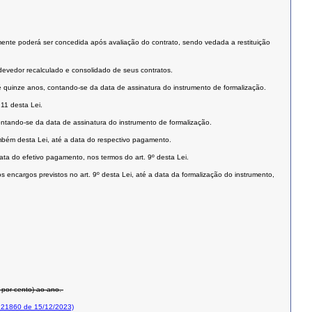
omente poderá ser concedida após avaliação do contrato, sendo vedada a restituição
devedor recalculado e consolidado de seus contratos.
é quinze anos, contando-se da data de assinatura do instrumento de formalização.
11 desta Lei.
ntando-se da data de assinatura do instrumento de formalização.
ambém desta Lei, até a data do respectivo pagamento.
ata do efetivo pagamento, nos termos do art. 9º desta Lei.
 encargos previstos no art. 9º desta Lei, até a data da formalização do instrumento,
o por cento) ao ano.
 21860 de 15/12/2023)