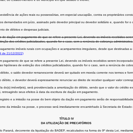
existência de ações reais ou possessórias, em especial usucapião, contra os proprietários constan
tos demandados em juízo, assinado pelo devedor principal ou devedor solidário e, quando for o 
to de débitos e despesas judiciais.
so de dação em pagamento de que se refere a presente Lei, devendo os imóveis recebidos sere
inção dos créditos judicializados, quando for o caso, sem a renúncia de cobrança administrativa
pagamento imóveis rurais com ocupações e acampamentos irregulares, desde que destinadas a re
29 de 21/12/2022)
em pagamento de que se refere a presente Lei, devendo os imóveis recebidos serem incorporad
as hipóteses de extinção dos créditos judicializados, quando for o caso, sem a renúncia de cobra
 débito, o saldo devedor remanescente deverá ser quitado em moeda corrente nos termos e form
 débito, o devedor deverá expressamente renunciar ao direito de receber qualquer valor corr
 do(s) imóvel(eis), será providenciada a amortização do débito, sendo que o valor do crédito ext
ei, retroagindo seus efeitos à data da escritura de dação em pagamento.
 o registro e a imissão na posse do bem objeto da dação em pagamento serão de responsabilidad
m como da imissão na posse, o processo será imediatamente encaminhado à Secretaria de Estado
TÍTULO IV
DA UTILIZAÇÃO DE PRECATÓRIOS
o do Paraná, decorrente da liquidação do BADEP, recalculados na forma do 9º desta Lei, mediante