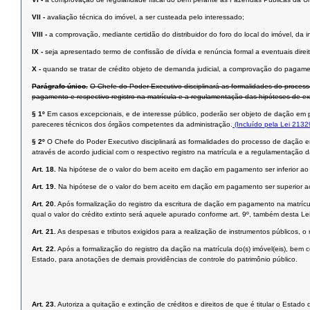
VII -
avaliação técnica do imóvel, a ser custeada pelo interessado;
VIII -
a comprovação, mediante certidão do distribuidor do foro do local do imóvel, da in
IX -
seja apresentado termo de confissão de dívida e renúncia formal a eventuais direi
X -
quando se tratar de crédito objeto de demanda judicial, a comprovação do pagamen
Parágrafo único.
O Chefe do Poder Executivo disciplinará as formalidades do proces
pagamento e respectivo registro na matrícula e a regulamentação das hipóteses de ext
§ 1º
Em casos excepcionais, e de interesse público, poderão ser objeto de dação em 
pareceres técnicos dos órgãos competentes da administração.
(Incluído pela Lei 213
§ 2º
O Chefe do Poder Executivo disciplinará as formalidades do processo de dação 
através de acordo judicial com o respectivo registro na matrícula e a regulamentação d
Art. 18.
Na hipótese de o valor do bem aceito em dação em pagamento ser inferior ao
Art. 19.
Na hipótese de o valor do bem aceito em dação em pagamento ser superior ao
Art. 20.
Após formalização do registro da escritura de dação em pagamento na matrícula
qual o valor do crédito extinto será aquele apurado conforme art. 9º, também desta L
Art. 21.
As despesas e tributos exigidos para a realização de instrumentos públicos,
Art. 22.
Após a formalização do registro da dação na matrícula do(s) imóvel(eis), be
Estado, para anotações de demais providências de controle do patrimônio público.
Art. 23.
Autoriza a quitação e extinção de créditos e direitos de que é titular o Estad