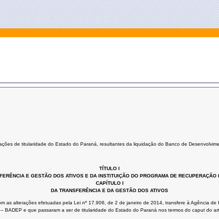
rações de titularidade do Estado do Paraná, resultantes da liquidação do Banco de Desenvolvim
TÍTULO I
FERÊNCIA E GESTÃO DOS ATIVOS E DA INSTITUIÇÃO DO PROGRAMA DE RECUPERAÇÃO 
CAPÍTULO I
DA TRANSFERÊNCIA E DA GESTÃO DOS ATIVOS
om as alterações efetuadas pela Lei nº 17.906, de 2 de janeiro de 2014, transfere à Agência de
 – BADEP e que passaram a ser de titularidade do Estado do Paraná nos termos do caput do ar