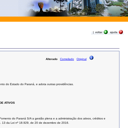
|
voltar
ajuda
Alterado
Compilado
Original
ento do Estado do Paraná, e adota outras providências.
DE ATIVOS
 Fomento do Paraná S/A a gestão plena e a administração dos ativos, créditos e
t. 13 da Lei nº 18.929, de 20 de dezembro de 2016.