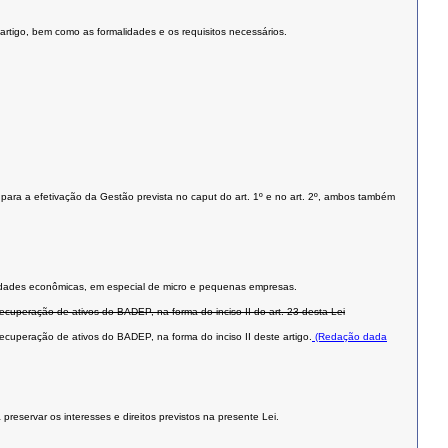
 artigo, bem como as formalidades e os requisitos necessários.
ara a efetivação da Gestão prevista no caput do art. 1º e no art. 2º, ambos também
ividades econômicas, em especial de micro e pequenas empresas.
cuperação de ativos do BADEP, na forma do inciso II do art. 23 desta Lei
cuperação de ativos do BADEP, na forma do inciso II deste artigo.
(Redação dada
reservar os interesses e direitos previstos na presente Lei.