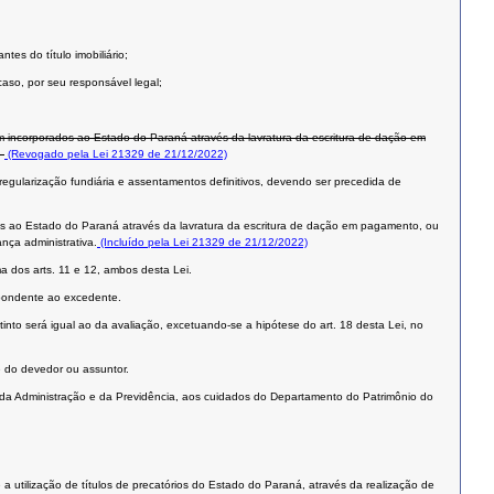
tes do título imobiliário;
caso, por seu responsável legal;
m incorporados ao Estado do Paraná através da lavratura da escritura de dação em
.
(Revogado pela Lei 21329 de 21/12/2022)
gularização fundiária e assentamentos definitivos, devendo ser precedida de
os ao Estado do Paraná através da lavratura da escritura de dação em pagamento, ou
nça administrativa.
(Incluído pela Lei 21329 de 21/12/2022)
a dos arts. 11 e 12, ambos desta Lei.
espondente ao excedente.
into será igual ao da avaliação, excetuando-se a hipótese do art. 18 desta Lei, no
e do devedor ou assuntor.
 da Administração e da Previdência, aos cuidados do Departamento do Patrimônio do
 a utilização de títulos de precatórios do Estado do Paraná, através da realização de