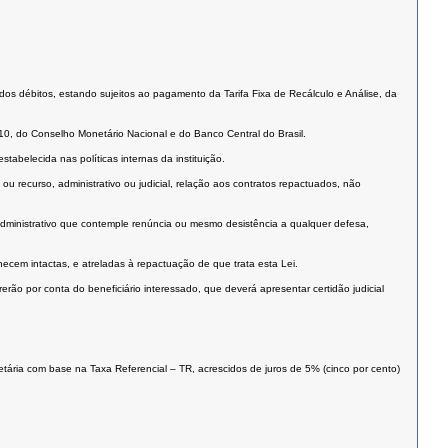
 dos débitos, estando sujeitos ao pagamento da Tarifa Fixa de Recálculo e Análise, da
10, do Conselho Monetário Nacional e do Banco Central do Brasil.
belecida nas políticas internas da instituição.
u recurso, administrativo ou judicial, relação aos contratos repactuados, não
 administrativo que contemple renúncia ou mesmo desistência a qualquer defesa,
cem intactas, e atreladas à repactuação de que trata esta Lei.
erão por conta do beneficiário interessado, que deverá apresentar certidão judicial
tária com base na Taxa Referencial – TR, acrescidos de juros de 5% (cinco por cento)