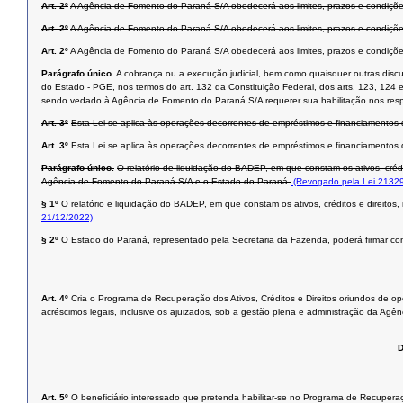
Art. 2º
A Agência de Fomento do Paraná S/A obedecerá aos limites, prazos e condições
Art. 2º
A Agência de Fomento do Paraná S/A obedecerá aos limites, prazos e condiçõ
Art. 2º
A Agência de Fomento do Paraná S/A obedecerá aos limites, prazos e condiçõe
Parágrafo único.
A cobrança ou a execução judicial, bem como quaisquer outras discu
do Estado - PGE, nos termos do art. 132 da Constituição Federal, dos arts. 123, 124
sendo vedado à Agência de Fomento do Paraná S/A requerer sua habilitação nos respect
Art. 3º
Esta Lei se aplica às operações decorrentes de empréstimos e financiamentos
Art. 3º
Esta Lei se aplica às operações decorrentes de empréstimos e financiamentos
Parágrafo único.
O relatório de liquidação do BADEP, em que constam os ativos, crédi
Agência de Fomento do Paraná S/A e o Estado do Paraná.
(Revogado pela Lei 21329
§ 1º
O relatório e liquidação do BADEP, em que constam os ativos, créditos e direitos,
21/12/2022)
§ 2º
O Estado do Paraná, representado pela Secretaria da Fazenda, poderá firmar c
Art. 4º
Cria o Programa de Recuperação dos Ativos, Créditos e Direitos oriundos de op
acréscimos legais, inclusive os ajuizados, sob a gestão plena e administração da Ag
Art. 5º
O beneficiário interessado que pretenda habilitar-se no Programa de Recuperaç