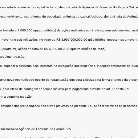
 de sociedade anônima de capital fechado, denominada de Agência de Fomento do Paraná S/A, e 
e desenvolvimento, sob a forma de sociedade anônima de capital fechado, denominada de Agência
 limitado a 4.000.000 (quatro milhões) de ações ordinárias nominativas, sem valor nominal, assi
noventa e seis mil) ações, no valor de R$ 3.996.000.000,00 (três bilhões, novecentos e noventa 
uatro mil) ações no total de R$ 4.000.00 0,00 (quatro milhões de reais).
seguinte redação:
, superior a sessenta dias, implicará na revogação dos benefícios, independentemente de qualqu
 uma nova oportunidade pedido de repactuação que será calculada na forma e termos da presen
r, para efeito de contagem do tempo máximo para pagamento previsto no art. 8º desta Lei.
com a seguinte redação:
riundos das recuperações dos ativos previstos na presente Lei, após ressarcidas as despesas 
pital social da Agência de Fomento do Paraná S/A.