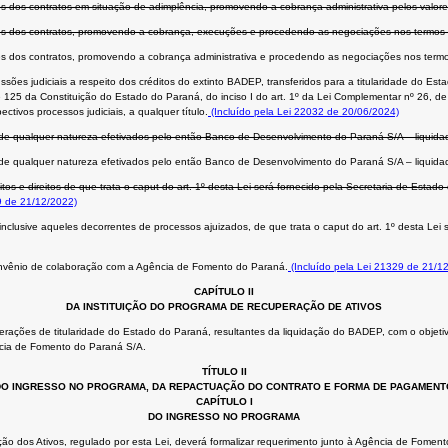
 dos contratos em situação de adimplência, promovendo a cobrança administrativa pelos valores
es dos contratos, promovendo a cobrança, execuções e procedendo as negociações nos termos 
s dos contratos, promovendo a cobrança administrativa e procedendo as negociações nos termo
ssões judiciais a respeito dos créditos do extinto BADEP, transferidos para a titularidade do 
 e 125 da Constituição do Estado do Paraná, do inciso I do art. 1º da Lei Complementar nº 26, 
ivos processos judiciais, a qualquer título.
(Incluído pela Lei 22032 de 20/06/2024)
 de qualquer natureza efetivados pelo então Banco de Desenvolvimento do Paraná S/A – liquida
 de qualquer natureza efetivados pelo então Banco de Desenvolvimento do Paraná S/A – liquida
tos e direitos de que trata o caput do art. 1º desta Lei será fornecido pela Secretaria de Estad
 de 21/12/2022)
 inclusive aqueles decorrentes de processos ajuizados, de que trata o caput do art. 1º desta Le
onvênio de colaboração com a Agência de Fomento do Paraná.
(Incluído pela Lei 21329 de 21/1
CAPÍTULO II
DA INSTITUIÇÃO DO PROGRAMA DE RECUPERAÇÃO DE ATIVOS
erações de titularidade do Estado do Paraná, resultantes da liquidação do BADEP, com o objetiv
ência de Fomento do Paraná S/A.
TÍTULO II
DO INGRESSO NO PROGRAMA, DA REPACTUAÇÃO DO CONTRATO E FORMA DE PAGAMENT
CAPÍTULO I
DO INGRESSO NO PROGRAMA
ão dos Ativos, regulado por esta Lei, deverá formalizar requerimento junto à Agência de Fomento