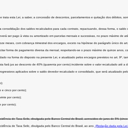
ue trata esta Lei, a saber, a concessão de descontos, parcelamentos e quitação dos débitos, s
a consolidação dos saldos recalculados para cada contrato, repactuando, dessa forma, o saldo 
 deverá ser pago à vista ou amortizado em parcelas mensais e sucessivas, no prazo máximo de at
oze meses, com cobrança trimestral dos encargos, exceto na hipótese do parágrafo único do art.
citar forma de pagamento diversa da mensal, respeitando-se o prazo máximo de quinze anos, co
dado na forma do disposto na presente Lei, e atualizado pelos encargos previstos no art. 9º, t
ta fará jus ao desconto de 40% (quarenta por cento) incidente sobre o valor recalculado até a d
ogressivos aplicados sobre o saldo devedor recalculado e consolidado, que será atualizado pelos
o);
e e cinco por cento);
vinte por cento);
 por cento);
ncidência de Taxa Selic, divulgada pelo Banco Central do Brasil, acrescidos de juros de 5% (cinc
cidência de Taxa Selic, divulgada pelo Banco Central do Brasil, ao ano.
(Redação dada pela Lei