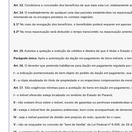
Art. 13.
Condiciona a concessão dos benefícios de que trata esta Lei, relativamente
Art. 14.
O inadimplemento de qualquer uma das parcelas estabelecidas na repactuação,
retomando-se os encargos previstos no contrato originário.
§ 1º
No caso da revogação dos benefícios, o beneficiário poderá requerer em apenas
§ 2º
Na nova repactuação será deduzido o tempo transcorrido na repactuação anterior
Art. 15.
Autoriza a quitação e extinção de créditos e direitos de que é titular o Esta
Parágrafo único.
Após a autorização da dação em pagamento de bens imóveis, o benefi
Art. 16.
O devedor que pretenda habilitar-se para dação em pagamento regulada por e
I -
a indicação pormenorizada do bem objeto do pedido da dação em pagamento, sua l
II -
a cópia atualizada do título de propriedade e os respectivos comprovantes da inex
Art. 17.
São exigências mínimas para a aceitação de bens em dação em pagamento, 
I -
o imóvel oferecido esteja localizado no território do Estado do Paraná;
II -
não existam ônus sobre o imóvel, exceto de garantias ou penhoras estabelecidas 
III -
esteja o imóvel livre de passivos ambientais, bem como acompanhado de demonstr
IV -
seja o imóvel passível de divisão sem prejuízo do todo, quando for o caso;
V -
não se enquadre no conceito de "bem de família" da Lei Federal nº 8.009, de 29 
VI -
a comprovação de regularidade fiscal do bem perante às Fazendas Públicas da U