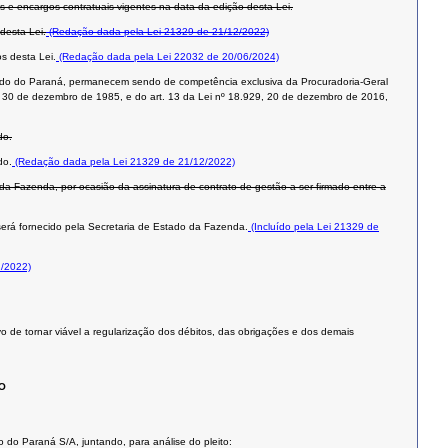
 e encargos contratuais vigentes na data da edição desta Lei.
desta Lei.
(Redação dada pela Lei 21329 de 21/12/2022)
s desta Lei.
(Redação dada pela Lei 22032 de 20/06/2024)
Estado do Paraná, permanecem sendo de competência exclusiva da Procuradoria-Geral
de 30 de dezembro de 1985, e do art. 13 da Lei nº 18.929, 20 de dezembro de 2016,
do.
do.
(Redação dada pela Lei 21329 de 21/12/2022)
o da Fazenda, por ocasião da assinatura de contrato de gestão a ser firmado entre a
i será fornecido pela Secretaria de Estado da Fazenda.
(Incluído pela Lei 21329 de
2/2022)
o de tornar viável a regularização dos débitos, das obrigações e dos demais
O
 do Paraná S/A, juntando, para análise do pleito: