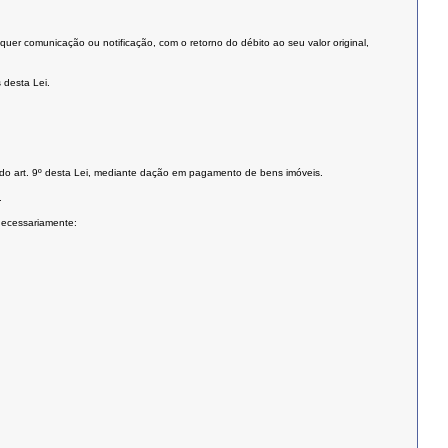
er comunicação ou notificação, com o retorno do débito ao seu valor original,
 desta Lei.
os do art. 9º desta Lei, mediante dação em pagamento de bens imóveis.
i.
necessariamente: