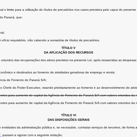
 o limite para a utilização de títulos de precatórios nos casos previstos pelo caput do presente
 do Paraná, que:
nal;
 ofício requisitório, não cabendo a somatória de títulos de precatórios.
TÍTULO V
DA APLICAÇÃO DOS RECURSOS
iundos das recuperações dos ativos previstos na presente Lei, após ressarcidas as despesas p
econômico e destinados ao fomento de atividades geradoras de emprego e renda;
Agência de Fomento do Paraná S/A;
 do Chefe do Poder Executivo, visando prioritariamente ao fomento e ao desenvolvimento de at
portes para aumento de capital da Agência de Fomento do Paraná S/A com valores oriundos da re
portes para aumento de capital da Agência de Fomento do Paraná S/A com valores oriundos da re
TÍTULO VI
DAS DISPOSIÇÕES GERAIS
idades da administração pública e, se necessário, contratar serviços de terceiros, de forma a p
7,
passam a vigorar com a seguinte redação: