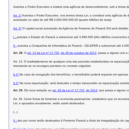
Autoriza o Poder Executivo a instituir uma agência de desenvolvimento, sob a forma
Art. 1º
Autoriza o Poder Executivo, nos termos desta Lei, a constituir uma agência d
autorizado no valor de até R$ 4.000.000.000,00 (quatro bilhões de reais).
Art. 2º
O capital social autorizado da Agência de Fomento do Paraná S/A será dividido e
I -
autoriza o Estado do Paraná a subscrever até 3.996.000 (três milhões novecentos e 
II -
autoriza a Companhia de Informática do Paraná - CELEPAR a subscrever até 4.000 (q
Art. 28.
O
art. 13 da Lei nº 17.732, de 28 de outubro de 2013,
passa a vigorar com a 
Art. 13. O inadimplemento de qualquer uma das parcelas estabelecidas na repactuação
retomando-se os encargos previstos no contrato originário.
§ 1º
No caso da revogação dos benefícios, o beneficiário poderá requerer em apenas
§ 2º
Na nova repactuação, será deduzido o tempo transcorrido na repactuação anterio
Art. 29.
Dá nova redação ao
art. 28 da Lei nº 17.732, de 2013
, que passa a vigorar 
Art. 28. Como forma de fomentar a economia paranaense, estabelece que os recursos o
Lei, e apurados anualmente, serão assim destinados:
(...)
II -
dez por cento serão destinados à Fomento Paraná a título de integralização do ca