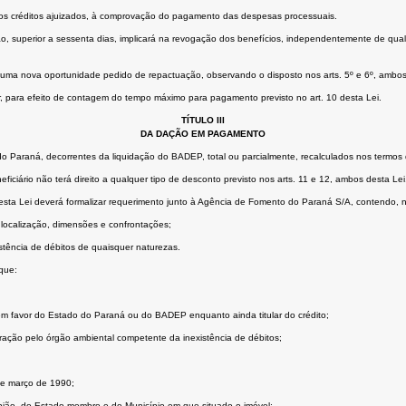
 aos créditos ajuizados, à comprovação do pagamento das despesas processuais.
 superior a sessenta dias, implicará na revogação dos benefícios, independentemente de qualqu
 uma nova oportunidade pedido de repactuação, observando o disposto nos arts. 5º e 6º, ambos
, para efeito de contagem do tempo máximo para pagamento previsto no art. 10 desta Lei.
TÍTULO III
DA DAÇÃO EM PAGAMENTO
do do Paraná, decorrentes da liquidação do BADEP, total ou parcialmente, recalculados nos term
ciário não terá direito a qualquer tipo de desconto previsto nos arts. 11 e 12, ambos desta Le
sta Lei deverá formalizar requerimento junto à Agência de Fomento do Paraná S/A, contendo, 
ocalização, dimensões e confrontações;
istência de débitos de quaisquer naturezas.
que:
em favor do Estado do Paraná ou do BADEP enquanto ainda titular do crédito;
ação pelo órgão ambiental competente da inexistência de débitos;
de março de 1990;
nião, do Estado-membro e do Município em que situado o imóvel;