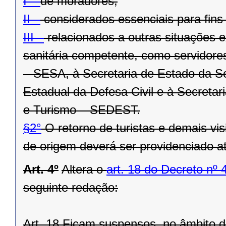
I –
de moradores;
II –
considerados essenciais para fins
III –
relacionados a outras situações e
sanitária competente, como servidore
– SESA, à Secretaria de Estado da S
Estadual da Defesa Civil e à Secreta
e Turismo – SEDEST.
§2°
O retorno de turistas e demais vis
de origem deverá ser providenciado a
Art. 4º
Altera o
art. 18 do Decreto nº 
seguinte redação:
Art. 18 Ficam suspensos, no âmbito d