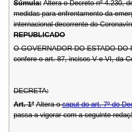
Súmula:
Altera o Decreto nº 4.230, 
medidas para enfrentamento da emerg
internacional decorrente do Coronaví
REPUBLICADO
O GOVERNADOR DO ESTADO DO PARAN
confere o art. 87, incisos V e VI, da C
DECRETA:
Art. 1º
Altera o
caput do art. 7º do De
passa a vigorar com a seguinte redaç