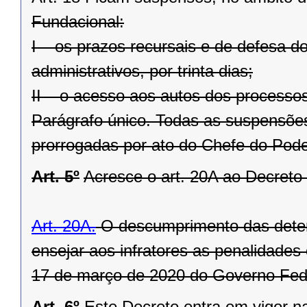
Fundacional:
I – os prazos recursais e de defesa d
administrativos, por trinta dias;
II – o acesso aos autos dos processos f
Parágrafo único. Todas as suspensões 
prorrogadas por ato do Chefe do Pode
Art. 5º
Acresce o art. 20A ao Decreto
Art. 20A.
O descumprimento das deter
ensejar aos infratores as penalidades c
17 de março de 2020 do Governo Fed
Art. 6º
Este Decreto entra em vigor n