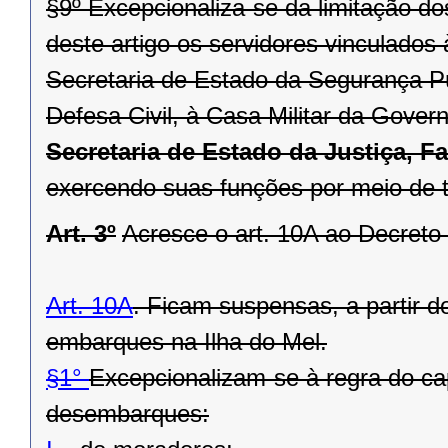
§9º Excepcionaliza-se da limitação do
deste artigo os servidores vinculado
Secretaria de Estado da Segurança P
Defesa Civil, à Casa Militar da Gover
Secretaria de Estado da Justiça, F
exercendo suas funções por meio de t
Art. 3º
Acresce o art. 10A ao Decreto
Art. 10A
. Ficam suspensas, a partir d
embarques na Ilha do Mel.
§1°
Excepcionalizam-se à regra do ca
desembarques: