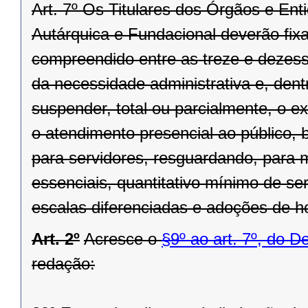
Art. 7º Os Titulares dos Órgãos e Ent
Autárquica e Fundacional deverão fixar
compreendido entre as treze e dezesse
da necessidade administrativa e, dentr
suspender, total ou parcialmente, o 
o atendimento presencial ao público, 
para servidores, resguardando, para
essenciais, quantitativo mínimo de se
escalas diferenciadas e adoções de hor
Art. 2º
Acresce o
§9º ao art. 7º, do D
redação: