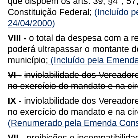
que dispõem os arts. 39, §4°, 57, §
Constituição Federal;
(Incluído p
24/04/2000)
VIII -
o total da despesa com a 
poderá ultrapassar o montante d
município;
(Incluído pela Emenda
VI -
inviolabilidade dos Vereador
no exercício do mandato e na cir
IX -
inviolabilidade dos Vereador
no exercício do mandato e na cir
(Renumerado pela Emenda Consti
VII -
proibições e incompatibilida