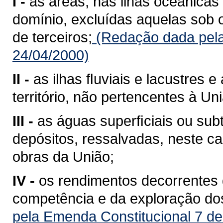
I -
as áreas, nas ilhas oceânicas
domínio, excluídas aquelas sob 
de terceiros;
(Redação dada pela
24/04/2000)
II -
as ilhas ﬂuviais e lacustres 
território, não pertencentes à Un
III -
as águas superﬁciais ou sub
depósitos, ressalvadas, neste ca
obras da União;
IV -
os rendimentos decorrentes 
competência e da exploração do
pela Emenda Constitucional 7 de