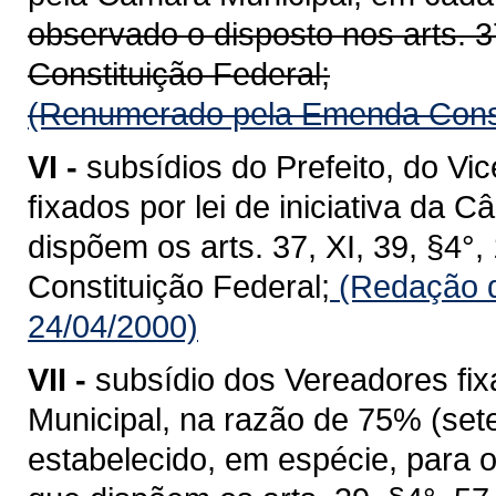
observado o disposto nos arts. 37,
Constituição Federal;
(Renumerado pela Emenda Consti
VI -
subsídios do Prefeito, do Vi
ﬁxados por lei de iniciativa da 
dispõem os arts. 37, XI, 39, §4°, 1
Constituição Federal;
(Redação d
24/04/2000)
VII -
subsídio dos Vereadores fixa
Municipal, na razão de 75% (sete
estabelecido, em espécie, para 