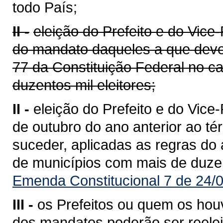
todo País;
II -
eleição do Prefeito e do Vice
do mandato daqueles a que devem
77 da Constituição Federal no c
duzentos mil eleitores;
II -
eleição do Prefeito e do Vice
de outubro do ano anterior ao 
suceder, aplicadas as regras do 
de municípios com mais de duzent
Emenda Constitucional 7 de 24/
III -
os Prefeitos ou quem os hou
dos mandatos poderão ser reelei