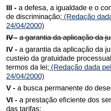
III -
a defesa, a igualdade e o c
de discriminação;
(Redação dada 
24/04/2000)
IV -
a garantia da aplicação da ju
IV -
a garantia da aplicação da j
custeio da gratuidade processua
termos da lei;
(Redação dada pel
24/04/2000)
V -
a busca permanente do desenv
VI -
a prestação eﬁciente dos ser
das tarifas;