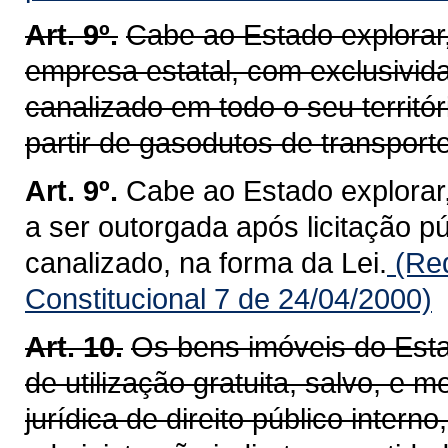
Art. 9º.
Cabe ao Estado explorar
empresa estatal, com exclusivida
canalizado em todo o seu territór
partir de gasodutos de transpor
Art. 9º.
Cabe ao Estado explorar
a ser outorgada após licitação pú
canalizado, na forma da Lei.
(Re
Constitucional 7 de 24/04/2000)
Art. 10.
Os bens imóveis do Est
de utilização gratuita, salvo, e m
jurídica de direito público inter