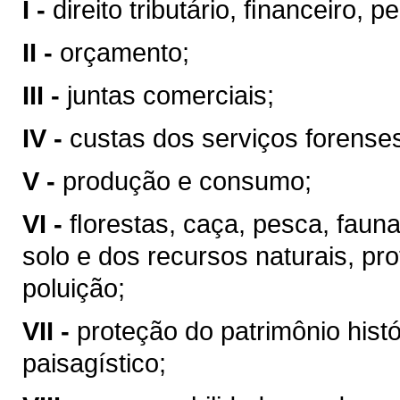
I -
direito tributário, ﬁnanceiro, 
II -
orçamento;
III -
juntas comerciais;
IV -
custas dos serviços forense
V -
produção e consumo;
VI -
ﬂorestas, caça, pesca, faun
solo e dos recursos naturais, pr
poluição;
VII -
proteção do patrimônio históri
paisagístico;