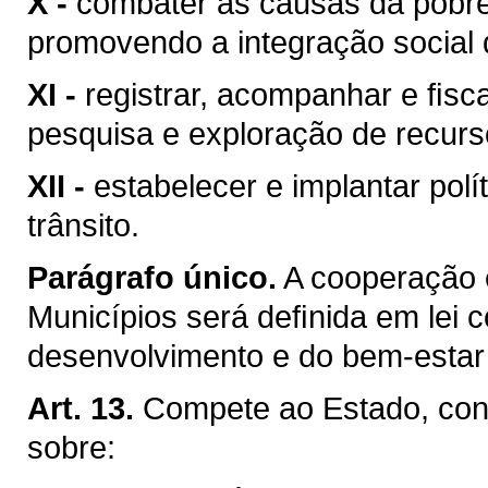
X -
combater as causas da pobre
promovendo a integração social 
XI -
registrar, acompanhar e ﬁsca
pesquisa e exploração de recurso
XII -
estabelecer e implantar pol
trânsito.
Parágrafo único.
A cooperação 
Municípios será deﬁnida em lei c
desenvolvimento e do bem-estar 
Art. 13.
Compete ao Estado, conc
sobre: