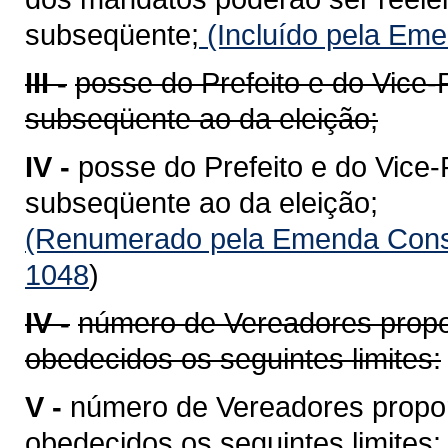
subseqüente;
(Incluído pela Eme
III -
posse do Prefeito e do Vice-P
subseqüente ao da eleição;
IV -
posse do Prefeito e do Vice-P
subseqüente ao da eleição;
(Renumerado pela Emenda Consti
1048
)
IV -
número de Vereadores propor
obedecidos os seguintes limites:
V -
número de Vereadores propor
obedecidos os seguintes limites: