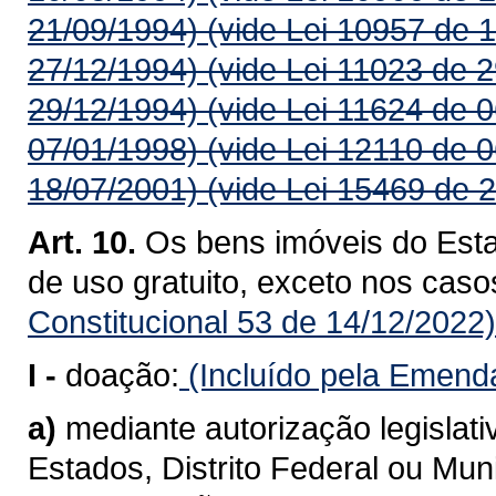
21/09/1994)
(vide Lei 10957 de 
27/12/1994)
(vide Lei 11023 de 
29/12/1994)
(vide Lei 11624 de 
07/01/1998)
(vide Lei 12110 de 
18/07/2001)
(vide Lei 15469 de 
Art. 10.
Os bens imóveis do Est
de uso gratuito, exceto nos caso
Constitucional 53 de 14/12/2022)
I -
doação:
(Incluído pela Emenda
a)
mediante autorização legislativ
Estados, Distrito Federal ou Muni