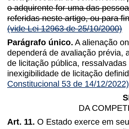
o adquirente for uma das pessoas 
referidas neste artigo, ou para 
(vide Lei 12963 de 25/10/2000)
Parágrafo único.
A alienação o
dependerá de avaliação prévia, a
de licitação pública, ressalvada
inexigibilidade de licitação defini
Constitucional 53 de 14/12/2022)
S
DA COMPET
Art. 11.
O Estado exerce em seu 