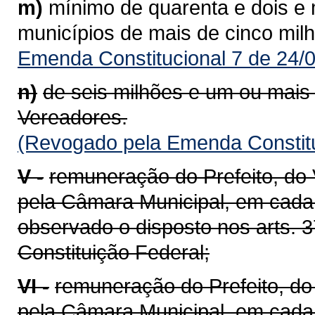
m)
mínimo de quarenta e dois e
municípios de mais de cinco milh
Emenda Constitucional 7 de 24/
n)
de seis milhões e um ou mais 
Vereadores.
(Revogado pela Emenda Constitu
V -
remuneração do Prefeito, do 
pela Câmara Municipal, em cada 
observado o disposto nos arts. 37,
Constituição Federal;
VI -
remuneração do Prefeito, do
pela Câmara Municipal, em cada 