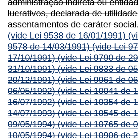
administração indireta ou entida
lucrativos, declarada de utilidad
assentamentos de caráter social
(vide Lei 9538 de 16/01/1991)
(v
9578 de 14/03/1991)
(vide Lei 9
17/10/1991)
(vide Lei 9790 de 2
31/10/1991)
(vide Lei 9833 de 0
20/12/1991)
(vide Lei 9961 de 0
06/05/1992)
(vide Lei 10041 de 
16/07/1992)
(vide Lei 10354 de 
14/07/1993)
(vide Lei 10545 de 
09/05/1994)
(vide Lei 10765 de 
10/05/1994)
(vide Lei 10906 de 