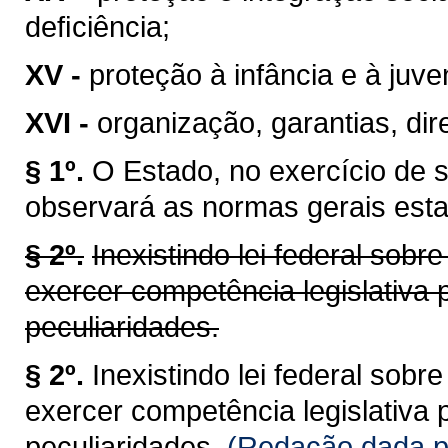
deﬁciência;
XV -
proteção à infância e à juve
XVI -
organização, garantias, dire
§ 1º.
O Estado, no exercício de 
observará as normas gerais esta
§ 2º.
Inexistindo lei federal sob
exercer competência legislativa 
peculiaridades.
§ 2º.
Inexistindo lei federal sob
exercer competência legislativa 
peculiaridades.
(Redação dada pe