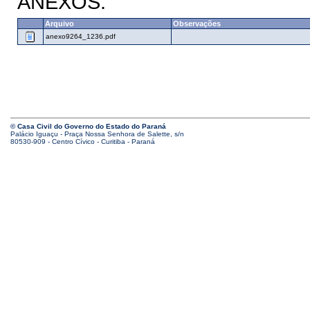
ANEXOS:
Arquivo
Observações
anexo9264_1236.pdf
© Casa Civil do Governo do Estado do Paraná
Palácio Iguaçu - Praça Nossa Senhora de Salette, s/n
80530-909 - Centro Cívico - Curitiba - Paraná