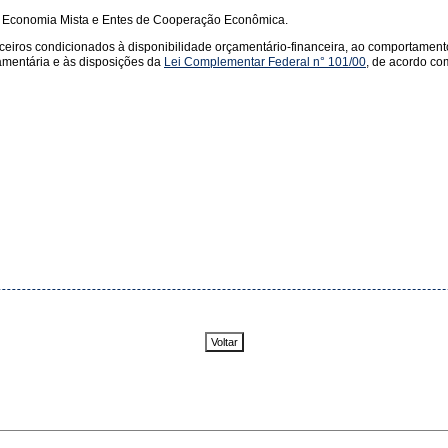
de Economia Mista e Entes de Coo­peração Econômica.
nceiros condicionados à dis­ponibilidade orçamentário-financeira, ao comporta­men
amentária e às disposições da
Lei Complementar Federal n° 101/00
, de acordo co