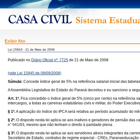
Exibir Ato
Lei 15843 - 21 de Maio de 2008
Publicado no
Diário Oficial nº. 7725
de 21 de Maio de 2008
(vide Lei 15945 de 09/09/2008)
Súmula:
Concede índice geral de 5% na referência salarial inicial das tabelas
A Assembléia Legislativa do Estado do Paraná decretou e eu sanciono a segui
Art. 1º.
Fica concedido o índice geral de 5% (cinco por cento) na referência sal
intercargos, a todas as carreiras estatutárias civis e militar, do Poder Execu
§ 1º.
A aplicação do índice do IPCA será relativa ao período acumulado do m
§ 2º.
O disposto nesta lei aplica-se aos inativos e geradores de pensão das ca
n° 041/03, mesmo que não tenham o direito à paridade plena.
§ 3º.
O disposto nesta lei aplica-se aos servidores ativos integrantes da car
Secretário de Estado, contratos de regime especial - CREs, Paranaeducação