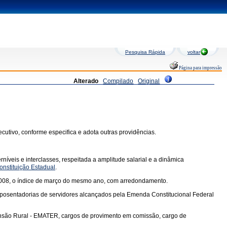
Pesquisa Rápida
voltar
Página para impressão
Alterado
Compilado
Original
xecutivo, conforme especifica e adota outras providências.
­níveis e interclasses, respeitada a amplitude salarial e a dinâmica
Constituição Estadual
.
 2008, o índice de março do mesmo ano, com arredon­damento.
 apo­sentadorias de servidores alcançados pela Emenda Cons­titucional Federal
Extensão Rural - EMATER, cargos de provimento em comissão, cargo de