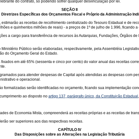
brante do contrato, só podendo sofrer qualquer desvinculação por lei.
SEÇÃO II
 Diretrizes Específicas dos Orçamentos Fiscal e Próprio da Administração Indi
, estimarão as receitas de recolhimento centralizado do Tesouro Estadual e de re
ões e quinhentos milhões de reais) - a preços de 1º de julho de 1.996, ficando a 
es a cargo para transferência de recursos às Autarquias, Fundações, Órgãos de 
 Ministério Público serão elaboradas, respectivamente, pela Assembléia Legislativ
ção do Orçamento Geral do Estado.
fixados em até 65% (sessenta e cinco por cento) do valor anual das receitas corre
te.
ramados para atender despesas de Capital após atendidas as despesas com pessoal
istrativo e operacional.
 formalizadas serão identificadas no orçamento, ficando sua implementação condi
a cumprimento ao disposto no
artigo 137, parágrafo único, da Constituição Estadual
des de Economia Mista, compreenderá as receitas próprias e as receitas de trans
ão ser superiores aos das respectivas receitas.
CAPÍTULO IV
Das Disposições sobre as Alterações na Legislação Tributária