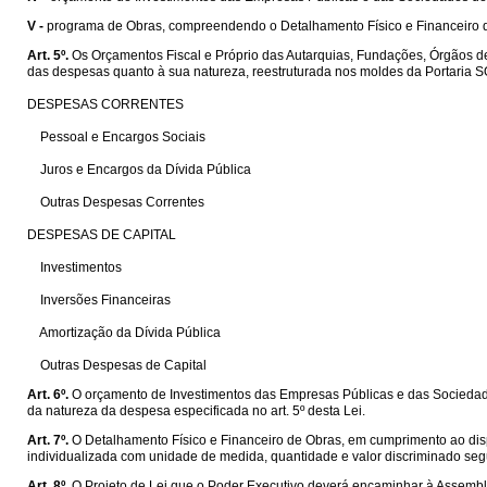
V -
programa de Obras, compreendendo o Detalhamento Físico e Financeiro d
Art. 5º.
Os Orçamentos Fiscal e Próprio das Autarquias, Fundações, Órgãos de
das despesas quanto à sua natureza, reestruturada nos moldes da Portaria 
DESPESAS CORRENTES
Pessoal e Encargos Sociais
Juros e Encargos da Dívida Pública
Outras Despesas Correntes
DESPESAS DE CAPITAL
Investimentos
Inversões Financeiras
Amortização da Dívida Pública
Outras Despesas de Capital
Art. 6º.
O orçamento de Investimentos das Empresas Públicas e das Sociedade
da natureza da despesa especificada no art. 5º desta Lei.
Art. 7º.
O Detalhamento Físico e Financeiro de Obras, em cumprimento ao di
individualizada com unidade de medida, quantidade e valor discriminado seg
Art. 8º.
O Projeto de Lei que o Poder Executivo deverá encaminhar à Assemblé