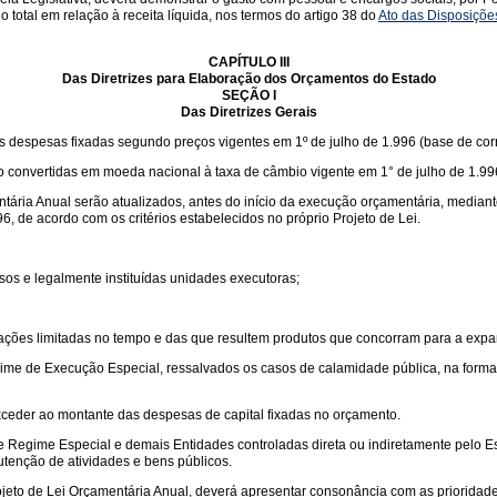
total em relação à receita líquida, nos termos do artigo 38 do
Ato das Disposições
CAPÍTULO III
Das Diretrizes para Elaboração dos Orçamentos do Estado
SEÇÃO I
Das Diretrizes Gerais
s despesas fixadas segundo preços vigentes em 1º de julho de 1.996 (base de corr
convertidas em moeda nacional à taxa de câmbio vigente em 1° de julho de 1.99
ária Anual serão atualizados, antes do início da execução orçamentária, mediante
, de acordo com os critérios estabelecidos no próprio Projeto de Lei.
sos e legalmente instituídas unidades executoras;
 ações limitadas no tempo e das que resultem produtos que concorram para a exp
ime de Execução Especial, ressalvados os casos de calamidade pública, na forma 
xceder ao montante das despesas de capital fixadas no orçamento.
e Regime Especial e demais Entidades controladas direta ou indiretamente pelo E
utenção de atividades e bens públicos.
eto de Lei Orçamentária Anual, deverá apresentar consonância com as prioridades