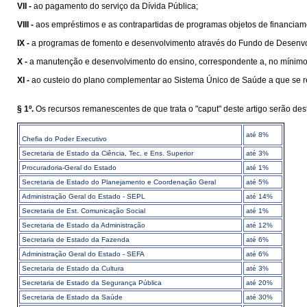
VII -
ao pagamento do serviço da Dívida Pública;
VIII -
aos empréstimos e as contrapartidas de programas objetos de financiame
IX -
a programas de fomento e desenvolvimento através do Fundo de Desenvol
X -
a manutenção e desenvolvimento do ensino, correspondente a, no mínimo, 
XI -
ao custeio do plano complementar ao Sistema Único de Saúde a que se r
§ 1º.
Os recursos remanescentes de que trata o "caput" deste artigo serão des
até 8%
Chefia do Poder Executivo
Secretaria de Estado da Ciência, Tec. e Ens. Superior
até 3%
Procuradoria-Geral do Estado
até 1%
Secretaria de Estado do Planejamento e Coordenação Geral
até 5%
Administração Geral do Estado - SEPL
até 14%
Secretaria de Est. Comunicação Social
até 1%
Secretaria de Estado da Administração
até 12%
Secretaria de Estado da Fazenda
até 6%
Administração Geral do Estado - SEFA
até 6%
Secretaria de Estado da Cultura
até 3%
Secretaria de Estado da Segurança Pública
até 20%
Secretaria de Estado da Saúde
até 30%