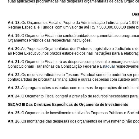
suas aplicações programadas nas despesas orçamentárias de cada Órgão cele
Das
Art. 18.
Os Orçamentos Fiscal e Próprio da Administração Indireta, para 1.997
Regime Especial e Fundos, com um valor de até R$ 7.500.000.000,00 (sete bilh
Art. 19.
O Orçamento Fiscal não conterá unidades orçamentárias e programaçõ
Orçamentos Próprios das respectivas instituições.
Art. 20.
As Propostas Orçamentárias dos Poderes Legislativo e Judiciário e do
ao Poder Executivo, nos prazos estabelecidos nas instruções para a elabora
Art. 21.
O Orçamento Fiscal terá as despesas com pessoal e encargos sociais 
Constitucionais Transitórias da
Constituição Federal
e
Estadual
respectivamen
Art. 22.
Os recursos ordinários do Tesouro Estadual somente poderão ser prog
contrapartidas de programas financiados e outras despesas com custeio admin
Art. 23.
As programações custeadas com recursos de operações de crédito não
Art. 24.
O Orçamento Fiscal conterá a previsão de recursos necessários par
SEÇAO III
Das Diretrizes Específicas do Orçamento de Investimento
Art. 25.
O Orçamento de Investimento relativo às Empresas Públicas e Socieda
Art. 26.
Os montantes das despesas dos orçamentos de investimento não poder