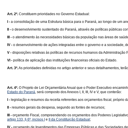
Art. 2º.
Constituem prioridades no Governo Estadual:
I -
a consolidação de uma Estrutura básica para o Paraná, ao longo de um ane
II -
o desenvolvimento sustentado do Paraná, através de políticas públicas con
III -
o atendimento às necessidades básicas da população nas áreas de saúde, e
IV -
o desenvolvimento de ações integradas entre o governo e a sociedade, de 
V -
disposições relativas às políticas de recursos humanos da Administração Pú
VI -
política de aplicação das instituições financeiras oficiais do Estado.
Art. 3º.
As prioridades definidas no artigo anterior e seus detalhamentos, te
Art. 4º.
O Projeto de Lei Orçamentária Anual que o Poder Executivo encaminha
Estado do Paraná
, será composto dos Anexos I, II, III, IV e V, que conterão:
I -
legislação e resumos da receita referentes aos orçamentos fiscal, próprio
II -
resumos gerais da despesa, segundo as fontes de recursos;
III -
orçamento Fiscal, compreendendo os orçamentos dos Poderes Legislativo, 
artigo 133, § 6º, incisos I
e
II da Constituição Estadual
;
IV -
orçamento de Investimentos das Empresas Públicas e das Sociedades de 