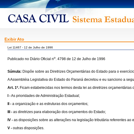
Exibir Ato
Lei 11467 - 12 de Julho de 1996
o
Publicado no Diário Oficial n
. 4798 de 12 de Julho de 1996
Súmula:
Dispõe sobre as Diretrizes Orçamentárias do Estado para o exercício
A Assembléia Legislativa do Estado do Paraná decretou e eu sanciono a segui
Art. 1º.
Ficam estabelecidas nos termos desta lei as diretrizes orçamentária
I -
As prioridades de Administração Estadual;
II -
a organização e as estruturas dos orçamentos;
III -
as diretrizes para elaboração dos orçamentos do Estado;
IV -
as disposições sobre as alterações na legislação tributária referentes ao e
V -
outras disposições.