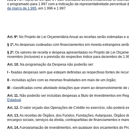
o programado para 1.997 com a indicação da representatividade percentual do 
de março de 1.995
, em 1.996 e 1.997.
Art. 9º.
No Projeto de Lei Orçamentária Anual as receitas serão estimadas e a
§ 1º.
As despesas custeadas com financiamentos em moeda estrangeira serão 
§ 2º.
Os valores de receita e despesa apresentadas no Projeto de Lei Orçament
novembro (inclusive) e a previsão do respectivo índice para dezembro de 1.996
Art. 10.
Na programação da Despesa não poderão ser:
I -
fixadas despesas sem que estejam definidas as respectivas fontes de recur
II -
incluídas ações com as mesmas finalidades em mais de um órgão;
III -
classificadas como atividade dotações que visem ao desenvolvimento de
Art. 11.
Não poderão ser incluídas despesas a título de Investimentos em Reg
Estadual
.
Art. 12.
O valor orçado das Operações de Crédito no exercício, não poderá e
Art. 13.
As receitas de Órgãos, dos Fundos, Fundações, Autarquias, Órgãos d
encargos sociais, serviços da dívida, contrapartidas de financiamentos e man
Art. 14.
A programação de investimentos, em qualquer dos orçamentos do Proj