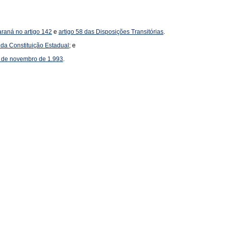
araná no artigo 142
e
artigo 58 das Disposições Transitórias
.
 da Constituição Estadual
; e
0 de novembro de 1.993
.