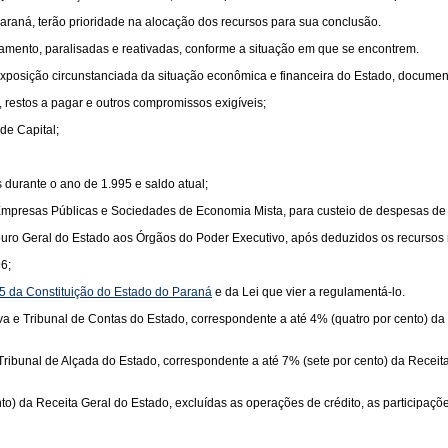
araná, terão prioridade na alocação dos recursos para sua conclusão.
mento, paralisadas e reativadas, conforme a situação em que se encontrem.
 exposição circunstanciada da situação econômica e financeira do Estado, docume
 restos a pagar e outros compromissos exigíveis;
de Capital;
durante o ano de 1.995 e saldo atual;
s Empresas Públicas e Sociedades de Economia Mista, para custeio de despesas d
souro Geral do Estado aos Órgãos do Poder Executivo, após deduzidos os recursos
6;
05 da Constituição do Estado do Paraná
e da Lei que vier a regulamentá-lo.
 e Tribunal de Contas do Estado, correspondente a até 4% (quatro por cento) da R
ribunal de Alçada do Estado, correspondente a até 7% (sete por cento) da Receita
o) da Receita Geral do Estado, excluídas as operações de crédito, as participaçõe