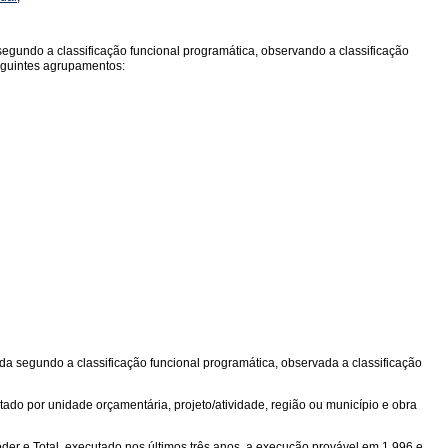
gundo a classificação funcional programática, observando a classificação
eguintes agrupamentos:
 segundo a classificação funcional programática, observada a classificação
tado por unidade orçamentária, projeto/atividade, região ou município e obra
der e Total, executado nos últimos três anos, a execução provável em 1.996 e