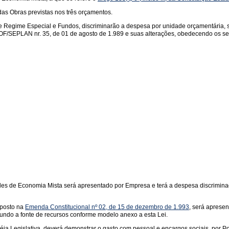
as Obras previstas nos três orçamentos.
 Regime Especial e Fundos, discriminarão a despesa por unidade orçamentária, se
SOF/SEPLAN nr. 35, de 01 de agosto de 1.989 e suas alterações, obedecendo os s
s de Economia Mista será apresentado por Empresa e terá a despesa discriminada
sposto na
Emenda Constitucional nº 02, de 15 de dezembro de 1.993
, será apresen
undo a fonte de recursos conforme modelo anexo a esta Lei.
ia Legislativa, deverá demonstrar o gasto com pessoal e encargos sociais, por Po