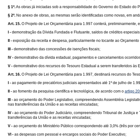
§ 1º.
As obras já iniciadas sob a responsabilidade do Governo do Estado do P
§ 2º.
No anexo de obras, as mesmas serão identificadas como novas, em anda
Art. 15.
O Projeto de Lei Orçamentária para 1.997 conterá, preliminarmente,
I -
demonstração da Dívida Fundada e Flutuante, saldos de créditos especiais,
II -
exposição da receita e despesa, particularmente no tocante ao Orçamento 
III -
demonstrativo das concessões de isenções fiscais;
IV -
demonstrativo da dívida estadual, pagamentos e cancelamentos ocorridos 
V -
demonstrativo dos recursos do Tesouro Estadual a serem transferidos à
Art. 16.
O Projeto de Lei Orçamentária para 1.997, destinará recursos do Te
I -
ao pagamento de precatórios judiciais apresentados até 1º de julho de 1.99
II -
ao fomento da pesquisa científica e tecnológica, de acordo com o
artigo 2
III -
ao orçamento do Poder Legislativo, compreendendo Assembléia Legislativa
nas transferências da União e as receitas vinculadas;
IV -
ao orçamento do Poder Judiciário, compreendendo Tribunal de Justiça e T
transferências da União e as receitas vinculadas;
V -
ao orçamento do Ministério Público correspondendo até 3,0% (três por cent
VI -
as despesas com pessoal e encargos sociais do Poder Executivo;