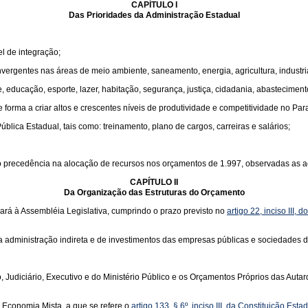
CAPÍTULO I
Das Prioridades da Administração Estadual
l de integração;
vergentes nas áreas de meio ambiente, saneamento, energia, agricultura, industria
ducação, esporte, lazer, habitação, segurança, justiça, cidadania, abastecimento
forma a criar altos e crescentes níveis de produtividade e competitividade no Par
blica Estadual, tais como: treinamento, plano de cargos, carreiras e salários;
rão precedência na alocação de recursos nos orçamentos de 1.997, observadas as 
CAPÍTULO II
Da Organização das Estruturas do Orçamento
rá à Assembléia Legislativa, cumprindo o prazo previsto no
artigo 22, inciso III,
 da administração indireta e de investimentos das empresas públicas e sociedades 
Judiciário, Executivo e do Ministério Público e os Orçamentos Próprios das Auta
Economia Mista, a que se refere o
artigo 133, § 6º, inciso III, da Constituição Esta