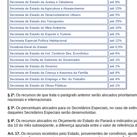
Secretaria de Estado da Justiça e Cidadania
até 8%
Secretaria de Estado da Agricultura e Abastecimento
até 15%
Secretaria de Estado do Desenvolvimento Urbano
até 5%
Secretaria de Estado dos Transportes
até 25%
Secretaria de Estado do Meio Ambiente
até 10%
Secretaria de Estado do Esporte e Turismo
até 2%
Secretaria Especial Política Habitacional
até 12%
Ouvidoria-Geral do Estado
até 0,5%
Secretaria de Estado da Ind. Comércio Des. Econômico
até 6%
Secretaria da Chefia de Gabinete do Governador
até 1%
Secretaria de Estado do Governo
até 1%
Secretaria de Estado da Criança e Assuntos da Família
até 6%
Secretaria de Estado do Emprego e Rel. do Trabalho
até 4%
Secretaria de Estado de Obras Públicas
até 1%
§ 2º.
Os recursos de que trata o parágrafo anterior serão alocados prioritar
nacionais e internacionais.
§ 3º.
Os percentuais alocados para os Secretários Especiais, no caso de exti
daqueles Secretários Especiais serão desenvolvidas.
§ 4º.
Os recursos alocados no Orçamento do Estado do Paraná e indicados par
dia 10 do mês subseqüente, a diferença apurada entre o valor de referência
Art. 17.
Os recursos recebidos pelo Estado, provenientes de convênios, ajust