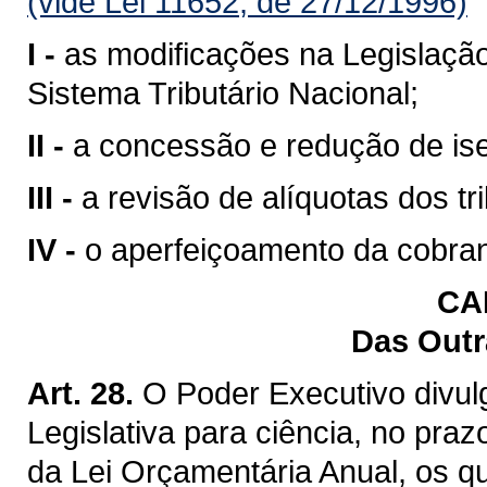
(vide Lei 11652, de 27/12/1996)
I -
as modificações na Legislação
Sistema Tributário Nacional;
II -
a concessão e redução de ise
III -
a revisão de alíquotas dos t
IV -
o aperfeiçoamento da cobran
CA
Das Outr
Art. 28.
O Poder Executivo divu
Legislativa para ciência, no praz
da Lei Orçamentária Anual, os 