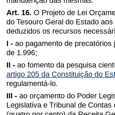
manutenção das mesmas.
Art. 16.
O Projeto de Lei Orçame
do Tesouro Geral do Estado aos
deduzidos os recursos necessár
I -
ao pagamento de precatórios j
de 1.996;
II -
ao fomento da pesquisa cientí
artigo 205 da Constituição do E
regulamentá-lo.
III -
ao orçamento do Poder Legi
Legislativa e Tribunal de Conta
(quatro por cento) da Receita G