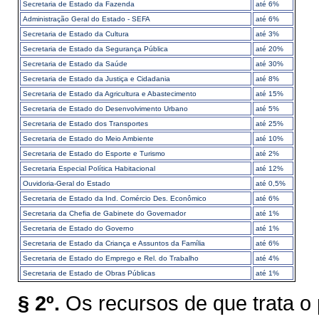
Secretaria de Estado da Fazenda
até 6%
Administração Geral do Estado - SEFA
até 6%
Secretaria de Estado da Cultura
até 3%
Secretaria de Estado da Segurança Pública
até 20%
Secretaria de Estado da Saúde
até 30%
Secretaria de Estado da Justiça e Cidadania
até 8%
Secretaria de Estado da Agricultura e Abastecimento
até 15%
Secretaria de Estado do Desenvolvimento Urbano
até 5%
Secretaria de Estado dos Transportes
até 25%
Secretaria de Estado do Meio Ambiente
até 10%
Secretaria de Estado do Esporte e Turismo
até 2%
Secretaria Especial Política Habitacional
até 12%
Ouvidoria-Geral do Estado
até 0,5%
Secretaria de Estado da Ind. Comércio Des. Econômico
até 6%
Secretaria da Chefia de Gabinete do Governador
até 1%
Secretaria de Estado do Governo
até 1%
Secretaria de Estado da Criança e Assuntos da Família
até 6%
Secretaria de Estado do Emprego e Rel. do Trabalho
até 4%
Secretaria de Estado de Obras Públicas
até 1%
§ 2º.
Os recursos de que trata o 